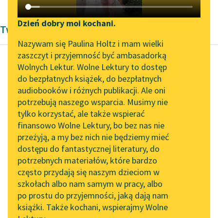
Katalog DAISY
Zgłoś brak utworu
Podkasty o książkach
Dzień dobry moi kochani.
Twórczość Anton Czechow
Aktualności
Narzędzia
Nazywam się Paulina Holtz i mam wielki
zaszczyt i przyjemność być ambasadorką
„Prokurator Alicja Horn”
Mapa Wolnych Lektur
Wolnych Lektur. Wolne Lektury to dostęp
do słuchania
do bezpłatnych książek, do bezpłatnych
Anton Czechow
Leśmianator
audiobooków i różnych publikacji. Ale oni
Zemsta
Byliśmy częścią AI Impact
potrzebują naszego wsparcia. Musimy nie
Przewodnik dla piszących i
Lab
tylko korzystać, ale także wspierać
czytających
…Moja żona… —
finansowo Wolne Lektury, bo bez nas nie
Zapraszamy na spotkanie
poznał Lew Sawicz. —
przeżyją, a my bez nich nie będziemy mieć
online z tłumaczkami
Z kim też ona
dostępu do fantastycznej literatury, do
literatury skandynawskiej
API
rozmawia?
potrzebnych materiałów, które bardzo
Spotkanie z Katarzyną
OAI-PMH
często przydają się naszym dzieciom w
— Kiedy chcesz, moja
Tunkiel w Oslo
szkołach albo nam samym w pracy, albo
Widget Wolnych Lektur
droga —
po prostu do przyjemności, jaką dają nam
102. lata temu zmarł
odpowiedział...
książki. Także kochani, wspierajmy Wolne
Przypisy
Joseph Conrad