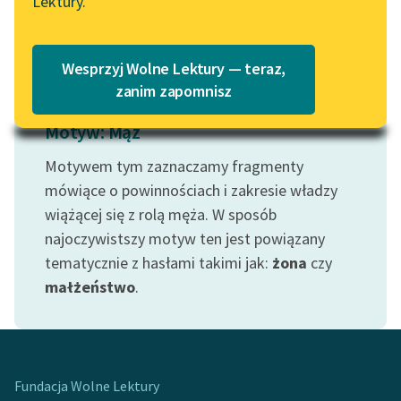
Lektury.
Czytaj więcej
Katalog
Blog
Katalog w formacie PDF
Wesprzyj Wolne Lektury — teraz,
Lektury szkolne i klasyka
zanim zapomnisz
literatury do słuchania dla
Motyw: Mąż
uczennic i uczniów z
niepełnosprawnościami
Motywem tym zaznaczamy fragmenty
E-kolekcja lektur
mówiące o powinnościach i zakresie władzy
szkolnych i literatury do
wiążącej się z rolą męża. W sposób
słuchania dla uczennic i
najoczywistszy motyw ten jest powiązany
uczniów z
tematycznie z hasłami takimi jak:
żona
czy
niepełnosprawnościami
małżeństwo
.
Feministyczne inspiracje.
Popularyzacja
skandynawskiej literatury
feministycznej
Fundacja Wolne Lektury