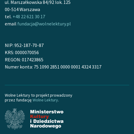
ul. Marszałkowska 84/92 lok. 125
Ręce pełne poezji
00-514 Warszawa
Kolekcje edukacyjne
tel.
+48 22 621 30 17
twórców przechodzących
email
fundacja@wolnelektury.pl
do domeny publicznej,
lektur szkolnych oraz
Starego Testamentu
NIP: 952-187-70-87
KRS: 0000070056
Odkurzamy bohaterów
REGON: 017423865
Numer konta: 75 1090 2851 0000 0001 4324 3317
Szkoła Poezji Wolnych
Lektur
O nas
Wolne Lektury to projekt prowadzony
przez fundację
Wolne Lektury
.
Kontakt
O projekcie
Zespół