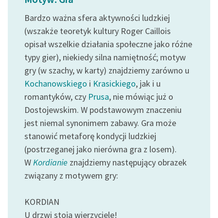
Bardzo ważna sfera aktywności ludzkiej
Zasady wykorzystania
(wszakże teoretyk kultury Roger Caillois
Wolnych Lektur
opisał wszelkie działania społeczne jako różne
Logotypy
typy gier), niekiedy silna namiętność; motyw
gry (w szachy, w karty) znajdziemy zarówno u
Materiały promocyjne
Kochanowskiego
i
Krasickiego
, jak i u
Polityka prywatności
romantyków, czy
Prusa
, nie mówiąc już o
Dostojewskim. W podstawowym znaczeniu
Regulamin biblioteki
jest niemal synonimem zabawy. Gra może
Dane fundacji i
stanowić metaforę kondycji ludzkiej
sprawozdania finansowe
(postrzeganej jako nierówna gra z losem).
Regulamin darowizn
W
Kordianie
znajdziemy następujący obrazek
związany z motywem gry:
Informacja o treściach
wrażliwych
KORDIAN
Deklaracja dostępności
U drzwi stoją wierzyciele!