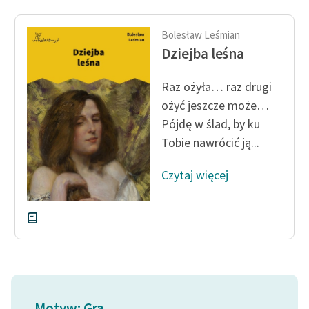
Ręce pełne poezji
Kolekcje edukacyjne
Bolesław Leśmian
Dziejba leśna
twórców przechodzących
do domeny publicznej,
lektur szkolnych oraz
Raz ożyła… raz drugi
Starego Testamentu
ożyć jeszcze może…
Pójdę w ślad, by ku
Odkurzamy bohaterów
Tobie nawrócić ją...
Szkoła Poezji Wolnych
Lektur
Czytaj więcej
O nas
Kontakt
O projekcie
Zespół
Motyw: Gra