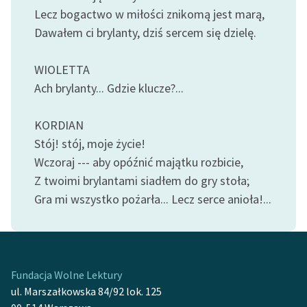
Lecz bogactwo w miłości znikomą jest marą,
Dawałem ci brylanty, dziś sercem się dzielę.
WIOLETTA
Ach brylanty... Gdzie klucze?...
KORDIAN
Stój! stój, moje życie!
Wczoraj --- aby opóźnić majątku rozbicie,
Z twoimi brylantami siadłem do gry stoła;
Gra mi wszystko pożarła... Lecz serce anioła!...
Fundacja Wolne Lektury
ul. Marszałkowska 84/92 lok. 125