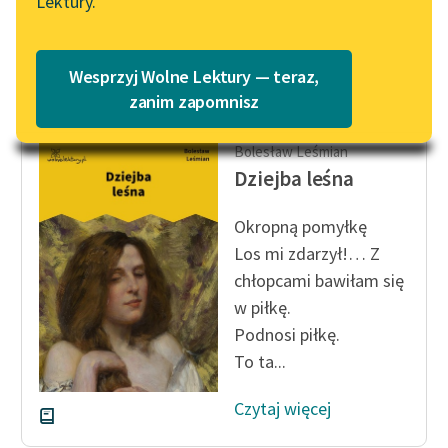
Lektury.
Katalog
łapiąc piłkę...
Blog
Katalog w formacie PDF
Czytaj więcej
Wesprzyj Wolne Lektury — teraz,
Lektury szkolne i klasyka
zanim zapomnisz
literatury do słuchania dla
uczennic i uczniów z
Bolesław Leśmian
niepełnosprawnościami
Dziejba leśna
E-kolekcja lektur
Okropną pomyłkę
szkolnych i literatury do
Los mi zdarzył!… Z
słuchania dla uczennic i
chłopcami bawiłam się
uczniów z
w piłkę.
niepełnosprawnościami
Podnosi piłkę.
Feministyczne inspiracje.
To ta...
Popularyzacja
skandynawskiej literatury
Czytaj więcej
feministycznej