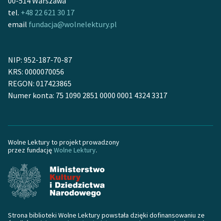
00-514 Warszawa
tel.
+48 22 621 30 17
email
fundacja@wolnelektury.pl
NIP: 952-187-70-87
KRS: 0000070056
REGON: 017423865
Numer konta: 75 1090 2851 0000 0001 4324 3317
Wolne Lektury to projekt prowadzony
przez fundację
Wolne Lektury
.
Strona biblioteki Wolne Lektury powstała dzięki dofinansowaniu ze