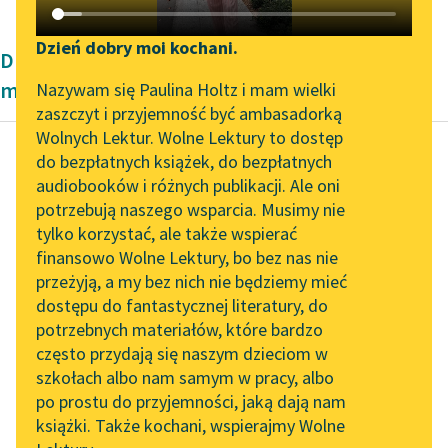
Katalog DAISY
Zgłoś brak utworu
Podkasty o książkach
Dzień dobry moi kochani.
Dramat wierszowany Dwudziestolecie
Aktualności
Narzędzia
międzywojenne
Nazywam się Paulina Holtz i mam wielki
zaszczyt i przyjemność być ambasadorką
„Prokurator Alicja Horn”
Mapa Wolnych Lektur
Wolnych Lektur. Wolne Lektury to dostęp
do słuchania
do bezpłatnych książek, do bezpłatnych
Leśmianator
audiobooków i różnych publikacji. Ale oni
Bolesław Leśmian
Byliśmy częścią AI Impact
potrzebują naszego wsparcia. Musimy nie
Przewodnik dla piszących i
Dziejba leśna
Lab
tylko korzystać, ale także wspierać
czytających
finansowo Wolne Lektury, bo bez nas nie
Zapraszamy na spotkanie
Dziej się prędzej! Rzuć
przeżyją, a my bez nich nie będziemy mieć
online z tłumaczkami
piłkę! Nie marudź!
dostępu do fantastycznej literatury, do
literatury skandynawskiej
API
potrzebnych materiałów, które bardzo
MAKARY
Spotkanie z Katarzyną
OAI-PMH
często przydają się naszym dzieciom w
rzuca piłkę
Tunkiel w Oslo
szkołach albo nam samym w pracy, albo
Widget Wolnych Lektur
O, Boże!
po prostu do przyjemności, jaką dają nam
102. lata temu zmarł
książki. Także kochani, wspierajmy Wolne
Przypisy
Joseph Conrad
DZIEWCZYNA