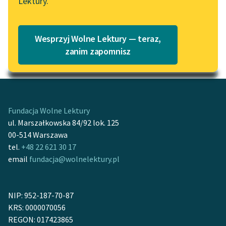
Lektury.
„Marzenie o Oriencie”
Katalog
Sophie Elkan
Katalog w formacie PDF
Blog
Wesprzyj Wolne Lektury — teraz,
zanim zapomnisz
Motyw: Egoizm
Lektury szkolne i klasyka
literatury do słuchania dla
uczennic i uczniów z
niepełnosprawnościami
Fundacja Wolne Lektury
ul. Marszałkowska 84/92 lok. 125
E-kolekcja lektur
00-514 Warszawa
szkolnych i literatury do
tel.
+48 22 621 30 17
słuchania dla uczennic i
email
fundacja@wolnelektury.pl
uczniów z
niepełnosprawnościami
NIP: 952-187-70-87
Feministyczne inspiracje.
KRS: 0000070056
Popularyzacja
REGON: 017423865
skandynawskiej literatury