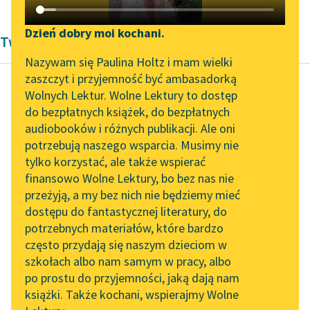
Katalog DAISY
Zgłoś brak utworu
Podkasty o książkach
Dzień dobry moi kochani.
Twórczość Zofia Wydro
Aktualności
Narzędzia
Nazywam się Paulina Holtz i mam wielki
zaszczyt i przyjemność być ambasadorką
Zapraszamy na spotkanie
Mapa Wolnych Lektur
Wolnych Lektur. Wolne Lektury to dostęp
online z tłumaczkami
do bezpłatnych książek, do bezpłatnych
Zofia Wydro
Leśmianator
literatury skandynawskiej
audiobooków i różnych publikacji. Ale oni
Sobótka. O nocy
potrzebują naszego wsparcia. Musimy nie
Przewodnik dla piszących i
świętojańskiej
Spotkanie z Katarzyną
tylko korzystać, ale także wspierać
czytających
Tunkiel w Oslo
finansowo Wolne Lektury, bo bez nas nie
A Janieli tak chcioł
przeżyją, a my bez nich nie będziemy mieć
Wolne Lektury na 32.
troche na złość zrobić,
dostępu do fantastycznej literatury, do
Pol’and’Rock Festivalu
API
że tako było
potrzebnych materiałów, które bardzo
prymuśnica, zawsze
„Kochanek Lady
OAI-PMH
często przydają się naszym dzieciom w
Chatterley” do słuchania
pirszo. Bo...
szkołach albo nam samym w pracy, albo
Widget Wolnych Lektur
na Wolnych Lekturach
po prostu do przyjemności, jaką dają nam
Czytaj więcej
książki. Także kochani, wspierajmy Wolne
Przypisy
Nowy audiobook –