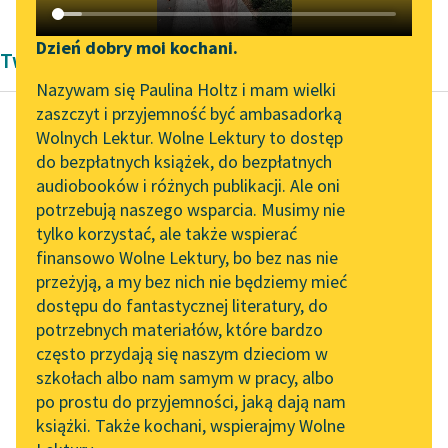
Katalog DAISY
Zgłoś brak utworu
Podkasty o książkach
Dzień dobry moi kochani.
Twórczość Cecylii Walewskiej
Aktualności
Narzędzia
Nazywam się Paulina Holtz i mam wielki
zaszczyt i przyjemność być ambasadorką
„Prokurator Alicja Horn”
Mapa Wolnych Lektur
Wolnych Lektur. Wolne Lektury to dostęp
do słuchania
do bezpłatnych książek, do bezpłatnych
Cecylia Walewska
Leśmianator
audiobooków i różnych publikacji. Ale oni
Z dziejów krzywdy
Byliśmy częścią AI Impact
potrzebują naszego wsparcia. Musimy nie
Przewodnik dla piszących i
kobiet
Lab
tylko korzystać, ale także wspierać
czytających
finansowo Wolne Lektury, bo bez nas nie
Zapraszamy na spotkanie
Każdy w Rzymie był
przeżyją, a my bez nich nie będziemy mieć
online z tłumaczkami
sobą tylko zajęty.
dostępu do fantastycznej literatury, do
literatury skandynawskiej
API
Wielkie bogactwa,
potrzebnych materiałów, które bardzo
które po wojnach
Spotkanie z Katarzyną
OAI-PMH
często przydają się naszym dzieciom w
Tunkiel w Oslo
szczęśliwych spadły
szkołach albo nam samym w pracy, albo
Widget Wolnych Lektur
na...
po prostu do przyjemności, jaką dają nam
102. lata temu zmarł
książki. Także kochani, wspierajmy Wolne
Przypisy
Joseph Conrad
Czytaj więcej