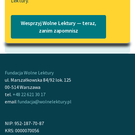
Lektury.
Katalog
Blog
Katalog w formacie PDF
Wesprzyj Wolne Lektury — teraz,
Lektury szkolne i klasyka
zanim zapomnisz
literatury do słuchania dla
Motyw: Egoizm
uczennic i uczniów z
niepełnosprawnościami
E-kolekcja lektur
szkolnych i literatury do
Fundacja Wolne Lektury
słuchania dla uczennic i
ul. Marszałkowska 84/92 lok. 125
uczniów z
00-514 Warszawa
niepełnosprawnościami
tel.
+48 22 621 30 17
email
fundacja@wolnelektury.pl
Feministyczne inspiracje.
Popularyzacja
skandynawskiej literatury
NIP: 952-187-70-87
feministycznej
KRS: 0000070056