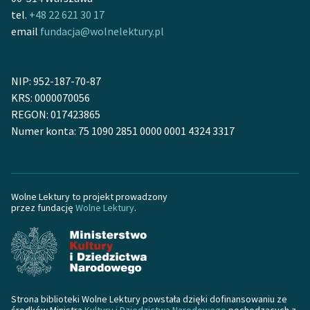
Ręce pełne poezji
tel.
+48 22 621 30 17
email
fundacja@wolnelektury.pl
Kolekcje edukacyjne
twórców przechodzących
do domeny publicznej,
NIP: 952-187-70-87
lektur szkolnych oraz
KRS: 0000070056
Starego Testamentu
REGON: 017423865
Odkurzamy bohaterów
Numer konta: 75 1090 2851 0000 0001 4324 3317
Szkoła Poezji Wolnych
Lektur
Wolne Lektury to projekt prowadzony
O nas
przez fundację
Wolne Lektury
.
Kontakt
O projekcie
Zespół
Strona biblioteki Wolne Lektury powstała dzięki dofinansowaniu ze