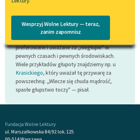
Lektury.
Motyw: Głupota
Katalog
Blog
Stanowi przeciwieństwo
mądrości
;
Katalog w formacie PDF
jednocześnie zaś wypowiedzi o głupocie
Wesprzyj Wolne Lektury — teraz,
pokazują, jakie postępowanie, sposób
Lektury szkolne i klasyka
zanim zapomnisz
literatury do słuchania dla
myślenia czy cechy charakteru były
uczennic i uczniów z
preferowane i uważane za ,,niegłupie" w
niepełnosprawnościami
pewnych czasach i pewnych środowiskach.
Wiele przykładów głupoty znajdziemy np. u
E-kolekcja lektur
Krasickiego
, który uważał tę przywarę za
szkolnych i literatury do
powszechną: ,,Wlecze się chuda mądrość,
słuchania dla uczennic i
uczniów z
spasłe głupstwo toczy" — pisał.
niepełnosprawnościami
Feministyczne inspiracje.
Popularyzacja
skandynawskiej literatury
Fundacja Wolne Lektury
feministycznej
ul. Marszałkowska 84/92 lok. 125
00-514 Warszawa