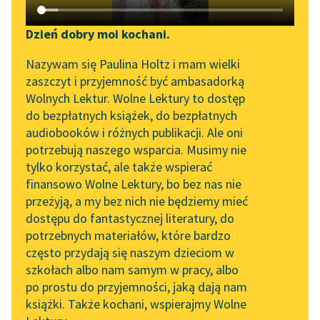
Katalog DAISY
Zgłoś brak utworu
Ignacy Krasicki
Podkasty o książkach
Dzień dobry moi kochani.
Wóz z sianem
Aktualności
Narzędzia
Nazywam się Paulina Holtz i mam wielki
zaszczyt i przyjemność być ambasadorką
Przy powrozie
„Prokurator Alicja Horn”
Mapa Wolnych Lektur
Wolnych Lektur. Wolne Lektury to dostęp
Na wozie
do słuchania
do bezpłatnych książek, do bezpłatnych
Wielki ciężar konie
Leśmianator
audiobooków i różnych publikacji. Ale oni
wlekły,
Byliśmy częścią AI Impact
potrzebują naszego wsparcia. Musimy nie
Przewodnik dla piszących i
Lab
Więc sobie rzekły:
tylko korzystać, ale także wspierać
czytających
«Aby naszą pracę
finansowo Wolne Lektury, bo bez nas nie
Zapraszamy na spotkanie
skrócić...
przeżyją, a my bez nich nie będziemy mieć
online z tłumaczkami
dostępu do fantastycznej literatury, do
literatury skandynawskiej
API
Czytaj więcej
potrzebnych materiałów, które bardzo
Spotkanie z Katarzyną
OAI-PMH
często przydają się naszym dzieciom w
Tunkiel w Oslo
szkołach albo nam samym w pracy, albo
Widget Wolnych Lektur
po prostu do przyjemności, jaką dają nam
102. lata temu zmarł
książki. Także kochani, wspierajmy Wolne
Przypisy
Joseph Conrad