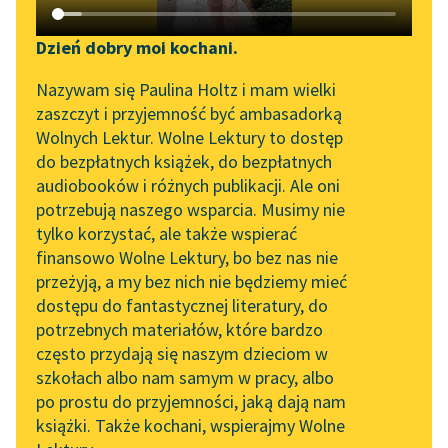
Katalog DAISY
Zgłoś brak utworu
Juliusz Słowacki
Podkasty o książkach
Dzień dobry moi kochani.
W Szwajcarii
Aktualności
Narzędzia
Nazywam się Paulina Holtz i mam wielki
zaszczyt i przyjemność być ambasadorką
Odkąd zniknęła jak sen
„Prokurator Alicja Horn”
Mapa Wolnych Lektur
Wolnych Lektur. Wolne Lektury to dostęp
jaki złoty,
do słuchania
do bezpłatnych książek, do bezpłatnych
Usycham z żalu,
Leśmianator
audiobooków i różnych publikacji. Ale oni
omdlewam z tęsknoty.
Byliśmy częścią AI Impact
potrzebują naszego wsparcia. Musimy nie
Przewodnik dla piszących i
Lab
I nie wiem...
tylko korzystać, ale także wspierać
czytających
finansowo Wolne Lektury, bo bez nas nie
Zapraszamy na spotkanie
Czytaj więcej
przeżyją, a my bez nich nie będziemy mieć
online z tłumaczkami
dostępu do fantastycznej literatury, do
literatury skandynawskiej
API
potrzebnych materiałów, które bardzo
Spotkanie z Katarzyną
OAI-PMH
często przydają się naszym dzieciom w
Tunkiel w Oslo
szkołach albo nam samym w pracy, albo
Widget Wolnych Lektur
po prostu do przyjemności, jaką dają nam
102. lata temu zmarł
książki. Także kochani, wspierajmy Wolne
Przypisy
Motyw: Tęsknota
Joseph Conrad