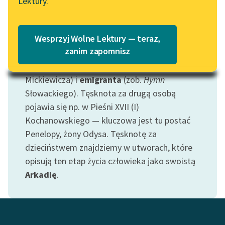
Lektury.
Katalog
Postanowiliśmy zwrócić uwagę na ten
Blog
wyjątkowy stan ducha. Tęsknimy za drugą
Katalog w formacie PDF
Wesprzyj Wolne Lektury — teraz,
osobą, własnym
dzieciństwem
, czy krajem.
Lektury szkolne i klasyka
zanim zapomnisz
Tęsknota za
ojczyzną
łączy się z motywem
literatury do słuchania dla
pielgrzyma
(zob.
Pielgrzym
,
Sonety krymskie
uczennic i uczniów z
Mickiewicza) i
emigranta
(zob.
Hymn
niepełnosprawnościami
Słowackiego). Tęsknota za drugą osobą
E-kolekcja lektur
pojawia się np. w Pieśni XVII (I)
szkolnych i literatury do
Kochanowskiego — kluczowa jest tu postać
słuchania dla uczennic i
Penelopy, żony Odysa. Tęsknotę za
uczniów z
dzieciństwem znajdziemy w utworach, które
niepełnosprawnościami
opisują ten etap życia człowieka jako swoistą
Arkadię
.
Feministyczne inspiracje.
Popularyzacja
skandynawskiej literatury
feministycznej