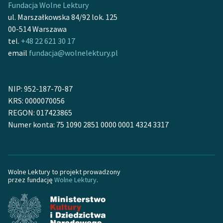
Fundacja Wolne Lektury
Ręce pełne poezji
ul. Marszałkowska 84/92 lok. 125
Kolekcje edukacyjne
00-514 Warszawa
twórców przechodzących
tel.
+48 22 621 30 17
do domeny publicznej,
email
fundacja@wolnelektury.pl
lektur szkolnych oraz
Starego Testamentu
NIP: 952-187-70-87
Odkurzamy bohaterów
KRS: 0000070056
REGON: 017423865
Szkoła Poezji Wolnych
Numer konta: 75 1090 2851 0000 0001 4324 3317
Lektur
O nas
Kontakt
Wolne Lektury to projekt prowadzony
przez fundację
Wolne Lektury
.
O projekcie
Zespół