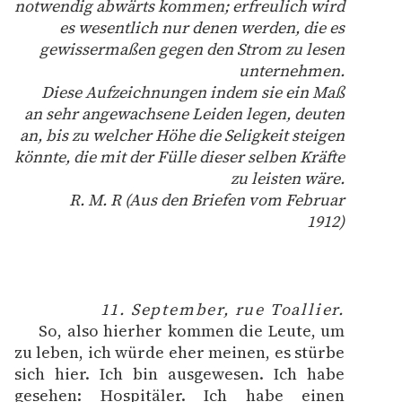
notwendig abwärts kommen; erfreulich wird
es wesentlich nur denen werden, die es
Ręce pełne poezji
gewissermaßen gegen den Strom zu lesen
Kolekcje edukacyjne
unternehmen.
twórców przechodzących
Diese Aufzeichnungen indem sie ein Maß
do domeny publicznej,
an sehr angewachsene Leiden legen, deuten
lektur szkolnych oraz
an, bis zu welcher Höhe die Seligkeit steigen
Starego Testamentu
könnte, die mit der Fülle dieser selben Kräfte
zu leisten wäre.
Odkurzamy bohaterów
R. M. R (Aus den Briefen vom Februar
1912)
Szkoła Poezji Wolnych
Lektur
O nas
11. September, rue Toallier.
Kontakt
So, also hierher kommen die Leute, um
zu leben, ich würde eher meinen, es stürbe
O projekcie
sich hier. Ich bin ausgewesen. Ich habe
gesehen: Hospitäler. Ich habe einen
Zespół