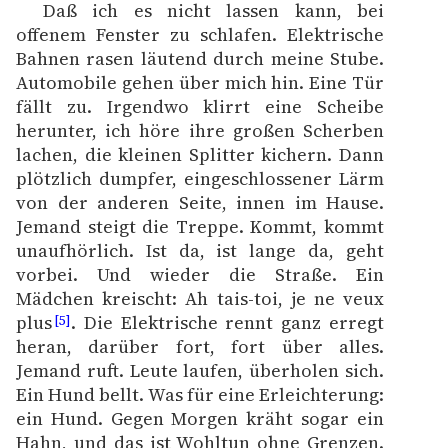
Daß ich es nicht lassen kann, bei
offenem Fenster zu schlafen. Elektrische
Bahnen rasen läutend durch meine Stube.
Automobile gehen über mich hin. Eine Tür
fällt zu. Irgendwo klirrt eine Scheibe
herunter, ich höre ihre großen Scherben
lachen, die kleinen Splitter kichern. Dann
plötzlich dumpfer, eingeschlossener Lärm
von der anderen Seite, innen im Hause.
Jemand steigt die Treppe. Kommt, kommt
unaufhörlich. Ist da, ist lange da, geht
vorbei. Und wieder die Straße. Ein
Mädchen kreischt: Ah tais-toi, je ne veux
plus
. Die Elektrische rennt ganz erregt
[5]
heran, darüber fort, fort über alles.
Jemand ruft. Leute laufen, überholen sich.
Ein Hund bellt. Was für eine Erleichterung:
ein Hund. Gegen Morgen kräht sogar ein
Hahn, und das ist Wohltun ohne Grenzen.