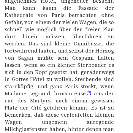
angenehmes Hôtel, ungeheuer besucht.
Man kann kaum die Fassade der
Kathedrale von Paris betrachten ohne
Gefahr, von einem der vielen Wagen, die so
schnell wie möglich über den freien Plan
dort hinein müssen, überfahren zu
werden. Das sind kleine Omnibusse, die
fortwährend läuten, und selbst der Herzog
von Sagan müßte sein Gespann halten
lassen, wenn so ein kleiner Sterbender es
sich in den Kopf gesetzt hat, geradenwegs
in Gottes Hôtel zu wollen. Sterbende sind
starrköpfig, und ganz Paris stockt, wenn
Madame Legrand, brocanteuse
aus der
[7]
rue des Martyrs, nach einem gewissen
Platz der Cité gefahren kommt. Es ist zu
bemerken, daß diese verteufelten kleinen
Wagen ungemein anregende
Milchglasfenster haben, hinter denen man