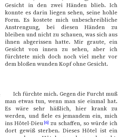
Gesicht in den zwei Händen blieb. Ich
konnte es darin liegen sehen, seine hohle
Form. Es kostete mich unbeschreibliche
Anstrengung, bei diesen Händen zu
bleiben und nicht zu schauen, was sich aus
ihnen abgerissen hatte. Mir graute, ein
Gesicht von innen zu sehen, aber ich
fürchtete mich doch noch viel mehr vor
dem bloßen wunden Kopf ohne Gesicht.
Ich fürchte mich. Gegen die Furcht muß
2
man etwas tun, wenn man sie einmal hat.
Es wäre sehr häßlich, hier krank zu
werden, und fiele es jemandem ein, mich
ins Hôtel-Dieu
zu schaffen, so würde ich
[6]
dort gewiß sterben. Dieses Hôtel ist ein