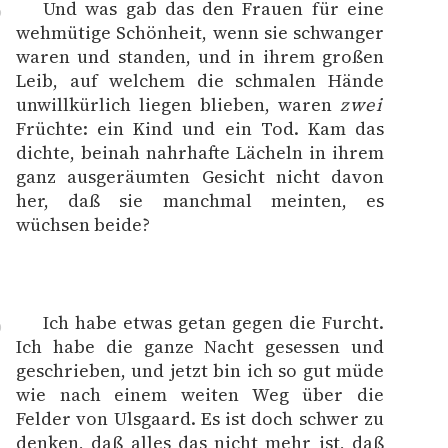
Und was gab das den Frauen für eine
9
wehmütige Schönheit, wenn sie schwanger
waren und standen, und in ihrem großen
Leib, auf welchem die schmalen Hände
unwillkürlich liegen blieben, waren
zwei
Früchte: ein Kind und ein Tod. Kam das
dichte, beinah nahrhafte Lächeln in ihrem
ganz ausgeräumten Gesicht nicht davon
her, daß sie manchmal meinten, es
wüchsen beide?
Ich habe etwas getan gegen die Furcht.
0
Ich habe die ganze Nacht gesessen und
geschrieben, und jetzt bin ich so gut müde
wie nach einem weiten Weg über die
Felder von Ulsgaard. Es ist doch schwer zu
denken, daß alles das nicht mehr ist, daß