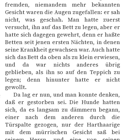
fremden, niemandem mehr bekannten
Gesicht waren die Augen zugefallen: er sah
nicht, was geschah. Man hatte zuerst
versucht, ihn auf das Bett zu legen, aber er
hatte sich dagegen gewehrt, denn er haßte
Betten seit jenen ersten Nächten, in denen
seine Krankheit gewachsen war. Auch hatte
sich das Bett da oben als zu klein erwiesen,
und da war nichts anderes übrig
geblieben, als ihn so auf den Teppich zu
legen; denn hinunter hatte er nicht
gewollt.
Da lag er nun, und man konnte denken,
2
daß er gestorben sei. Die Hunde hatten
sich, da es langsam zu dämmern begann,
einer nach dem anderen durch die
Türspalte gezogen, nur der Harthaarige
mit dem mürrischen Gesicht saß bei
seinem Herrn, und eine von seinen