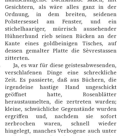
Gesichtern, als wäre alles ganz in der
Ordnung, in dem breiten, seidenen
Polstersessel am Fenster, und ein
stichelhaariger, mürrisch aussehender
Hühnerhund rieb seinen Rücken an der
Kante eines goldbeinigen Tisches, auf
dessen gemalter Platte die Sèvrestassen
zitterten.
Ja, es war für diese geistesabwesenden,
9
verschlafenen Dinge eine schreckliche
Zeit. Es passierte, daß aus Büchern, die
irgendeine hastige Hand ungeschickt
geöffnet hatte, Rosenblätter
heraustaumelten, die zertreten wurden;
kleine, schwächliche Gegenstände wurden
ergriffen und, nachdem sie sofort
zerbrochen waren, schnell wieder
hingelegt, manches Verbogene auch unter