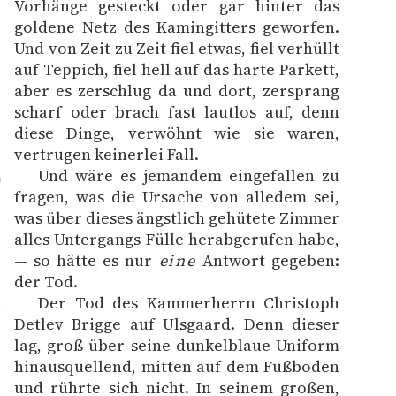
Vorhänge gesteckt oder gar hinter das
goldene Netz des Kamingitters geworfen.
Und von Zeit zu Zeit fiel etwas, fiel verhüllt
auf Teppich, fiel hell auf das harte Parkett,
aber es zerschlug da und dort, zersprang
scharf oder brach fast lautlos auf, denn
diese Dinge, verwöhnt wie sie waren,
vertrugen keinerlei Fall.
Und wäre es jemandem eingefallen zu
0
fragen, was die Ursache von alledem sei,
was über dieses ängstlich gehütete Zimmer
alles Untergangs Fülle herabgerufen habe,
— so hätte es nur
eine
Antwort gegeben:
der Tod.
Der Tod des Kammerherrn Christoph
1
Detlev Brigge auf Ulsgaard. Denn dieser
lag, groß über seine dunkelblaue Uniform
hinausquellend, mitten auf dem Fußboden
und rührte sich nicht. In seinem großen,