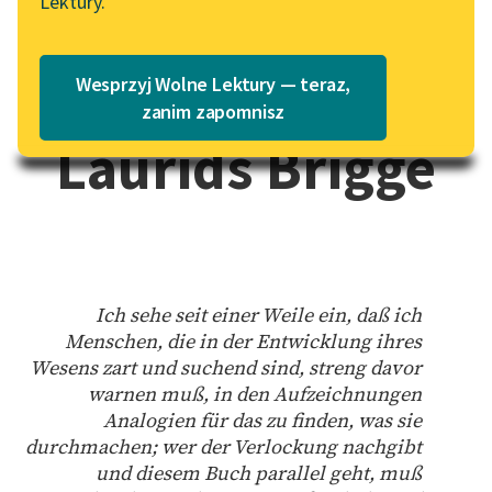
Lektury.
na Wolnych Lekturach
Katalog
des Malte
Blog
Katalog w formacie PDF
Wesprzyj Wolne Lektury — teraz,
zanim zapomnisz
Lektury szkolne i klasyka
Laurids Brigge
literatury do słuchania dla
uczennic i uczniów z
niepełnosprawnościami
E-kolekcja lektur
szkolnych i literatury do
słuchania dla uczennic i
Ich sehe seit einer Weile ein, daß ich
uczniów z
Menschen, die in der Entwicklung ihres
niepełnosprawnościami
Wesens zart und suchend sind, streng davor
warnen muß, in den Aufzeichnungen
Feministyczne inspiracje.
Analogien für das zu finden, was sie
Popularyzacja
durchmachen; wer der Verlockung nachgibt
skandynawskiej literatury
und diesem Buch parallel geht, muß
feministycznej