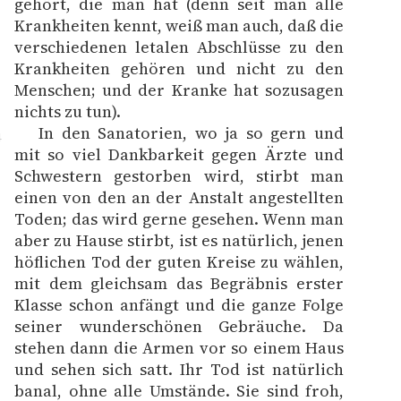
gehört, die man hat (denn seit man alle
Krankheiten kennt, weiß man auch, daß die
verschiedenen letalen Abschlüsse zu den
Krankheiten gehören und nicht zu den
Menschen; und der Kranke hat sozusagen
nichts zu tun).
In den Sanatorien, wo ja so gern und
4
mit so viel Dankbarkeit gegen Ärzte und
Schwestern gestorben wird, stirbt man
einen von den an der Anstalt angestellten
Toden; das wird gerne gesehen. Wenn man
aber zu Hause stirbt, ist es natürlich, jenen
höflichen Tod der guten Kreise zu wählen,
mit dem gleichsam das Begräbnis erster
Klasse schon anfängt und die ganze Folge
seiner wunderschönen Gebräuche. Da
stehen dann die Armen vor so einem Haus
und sehen sich satt. Ihr Tod ist natürlich
banal, ohne alle Umstände. Sie sind froh,