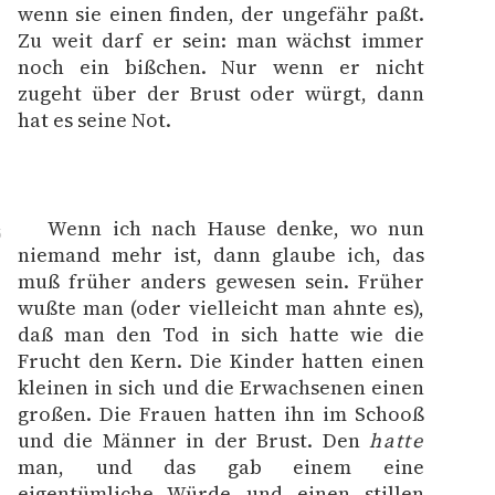
wenn sie einen finden, der ungefähr paßt.
Zu weit darf er sein: man wächst immer
noch ein bißchen. Nur wenn er nicht
zugeht über der Brust oder würgt, dann
hat es seine Not.
Wenn ich nach Hause denke, wo nun
5
niemand mehr ist, dann glaube ich, das
muß früher anders gewesen sein. Früher
wußte man (oder vielleicht man ahnte es),
daß man den Tod in sich hatte wie die
Frucht den Kern. Die Kinder hatten einen
kleinen in sich und die Erwachsenen einen
großen. Die Frauen hatten ihn im Schooß
und die Männer in der Brust. Den
hatte
man, und das gab einem eine
eigentümliche Würde und einen stillen