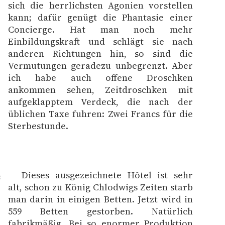
sich die herrlichsten Agonien vorstellen
kann; dafür genügt die Phantasie einer
Concierge. Hat man noch mehr
Einbildungskraft und schlägt sie nach
anderen Richtungen hin, so sind die
Vermutungen geradezu unbegrenzt. Aber
ich habe auch offene Droschken
ankommen sehen, Zeitdroschken mit
aufgeklapptem Verdeck, die nach der
üblichen Taxe fuhren: Zwei Francs für die
Sterbestunde.
Dieses ausgezeichnete Hôtel ist sehr
3
alt, schon zu König Chlodwigs Zeiten starb
man darin in einigen Betten. Jetzt wird in
559 Betten gestorben. Natürlich
fabrikmäßig. Bei so enormer Produktion