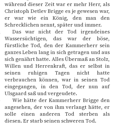
während dieser Zeit war er mehr Herr, als
Christoph Detlev Brigge es je gewesen war,
er war wie ein König, den man den
Schrecklichen nennt, später und immer.
Das war nicht der Tod irgendeines
6
Wassersüchtigen, das war der böse,
fürstliche Tod, den der Kammerherr sein
ganzes Leben lang in sich getragen und aus
sich genährt hatte. Alles Übermaß an Stolz,
Willen und Herrenkraft, das er selbst in
seinen ruhigen Tagen nicht hatte
verbrauchen können, war in seinen Tod
eingegangen, in den Tod, der nun auf
Ulsgaard saß und vergeudete.
Wie hätte der Kammerherr Brigge den
7
angesehen, der von ihm verlangt hätte, er
solle einen anderen Tod sterben als
diesen. Er starb seinen schweren Tod.