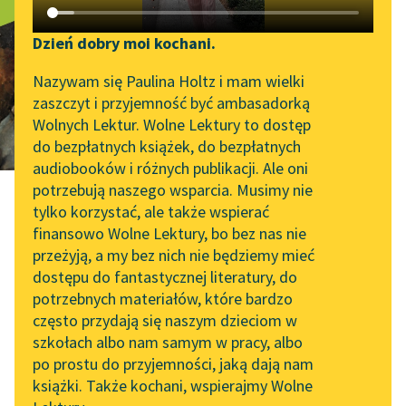
Die
Katalog DAISY
Zgłoś brak utworu
Aufzeichnungen
Podkasty o książkach
Dzień dobry moi kochani.
Aktualności
Narzędzia
Nazywam się Paulina Holtz i mam wielki
des Malte
zaszczyt i przyjemność być ambasadorką
Byliśmy częścią AI Impact
Mapa Wolnych Lektur
Wolnych Lektur. Wolne Lektury to dostęp
Laurids Brigge
Lab
do bezpłatnych książek, do bezpłatnych
Leśmianator
audiobooków i różnych publikacji. Ale oni
Zapraszamy na spotkanie
potrzebują naszego wsparcia. Musimy nie
Przewodnik dla piszących i
online z tłumaczkami
tylko korzystać, ale także wspierać
czytających
literatury skandynawskiej
finansowo Wolne Lektury, bo bez nas nie
przeżyją, a my bez nich nie będziemy mieć
Spotkanie z Katarzyną
Rainer Maria Rilke
dostępu do fantastycznej literatury, do
Tunkiel w Oslo
API
potrzebnych materiałów, które bardzo
Die
Wolne Lektury na 32.
OAI-PMH
często przydają się naszym dzieciom w
Pol’and’Rock Festivalu
szkołach albo nam samym w pracy, albo
Widget Wolnych Lektur
po prostu do przyjemności, jaką dają nam
„Kochanek Lady
Aufzeichnungen
książki. Także kochani, wspierajmy Wolne
Przypisy
Chatterley” do słuchania