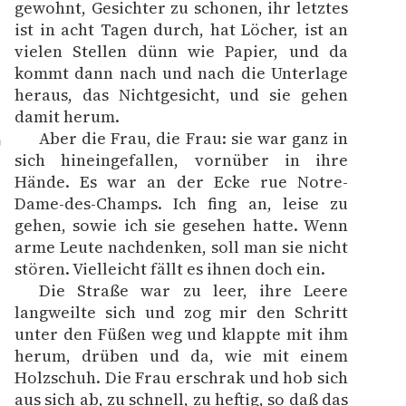
gewohnt, Gesichter zu schonen, ihr letztes
ist in acht Tagen durch, hat Löcher, ist an
vielen Stellen dünn wie Papier, und da
kommt dann nach und nach die Unterlage
heraus, das Nichtgesicht, und sie gehen
damit herum.
Aber die Frau, die Frau: sie war ganz in
0
sich hineingefallen, vornüber in ihre
Hände. Es war an der Ecke rue Notre-
Dame-des-Champs. Ich fing an, leise zu
gehen, sowie ich sie gesehen hatte. Wenn
arme Leute nachdenken, soll man sie nicht
stören. Vielleicht fällt es ihnen doch ein.
Die Straße war zu leer, ihre Leere
1
langweilte sich und zog mir den Schritt
unter den Füßen weg und klappte mit ihm
herum, drüben und da, wie mit einem
Holzschuh. Die Frau erschrak und hob sich
aus sich ab, zu schnell, zu heftig, so daß das