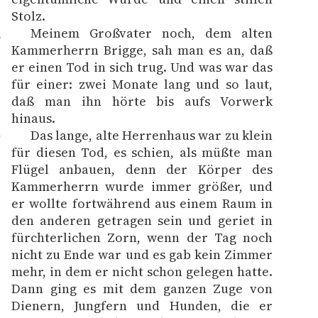
Stolz.
Meinem Großvater noch, dem alten
6
Kammerherrn Brigge, sah man es an, daß
er einen Tod in sich trug. Und was war das
für einer: zwei Monate lang und so laut,
daß man ihn hörte bis aufs Vorwerk
hinaus.
Das lange, alte Herrenhaus war zu klein
7
für diesen Tod, es schien, als müßte man
Flügel anbauen, denn der Körper des
Kammerherrn wurde immer größer, und
er wollte fortwährend aus einem Raum in
den anderen getragen sein und geriet in
fürchterlichen Zorn, wenn der Tag noch
nicht zu Ende war und es gab kein Zimmer
mehr, in dem er nicht schon gelegen hatte.
Dann ging es mit dem ganzen Zuge von
Dienern, Jungfern und Hunden, die er