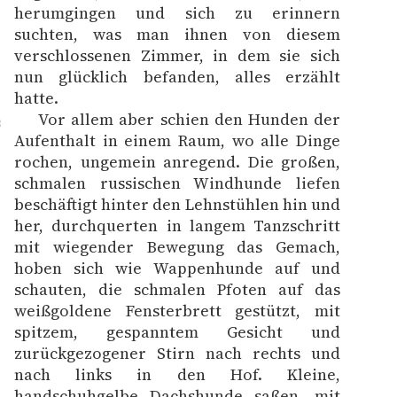
herumgingen und sich zu erinnern
suchten, was man ihnen von diesem
verschlossenen Zimmer, in dem sie sich
nun glücklich befanden, alles erzählt
hatte.
Vor allem aber schien den Hunden der
8
Aufenthalt in einem Raum, wo alle Dinge
rochen, ungemein anregend. Die großen,
schmalen russischen Windhunde liefen
beschäftigt hinter den Lehnstühlen hin und
her, durchquerten in langem Tanzschritt
mit wiegender Bewegung das Gemach,
hoben sich wie Wappenhunde auf und
schauten, die schmalen Pfoten auf das
weißgoldene Fensterbrett gestützt, mit
spitzem, gespanntem Gesicht und
zurückgezogener Stirn nach rechts und
nach links in den Hof. Kleine,
handschuhgelbe Dachshunde saßen, mit