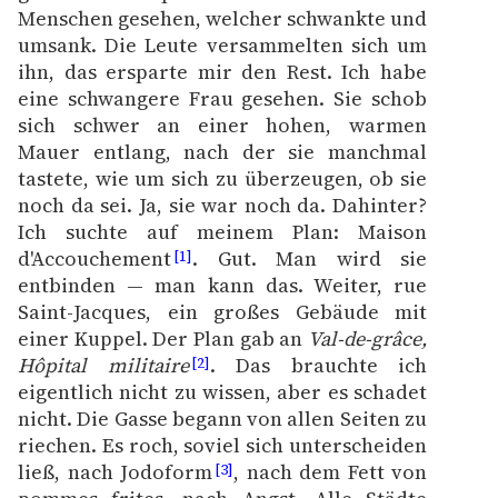
Menschen gesehen, welcher schwankte und
umsank. Die Leute versammelten sich um
ihn, das ersparte mir den Rest. Ich habe
Zasady wykorzystania
eine schwangere Frau gesehen. Sie schob
Wolnych Lektur
sich schwer an einer hohen, warmen
Logotypy
Mauer entlang, nach der sie manchmal
tastete, wie um sich zu überzeugen, ob sie
Materiały promocyjne
noch da sei. Ja, sie war noch da. Dahinter?
Ich suchte auf meinem Plan: Maison
Polityka prywatności
d'Accouchement
. Gut. Man wird sie
[1]
Regulamin biblioteki
entbinden — man kann das. Weiter, rue
Saint-Jacques, ein großes Gebäude mit
Dane fundacji i
einer Kuppel. Der Plan gab an
Val-de-grâce,
sprawozdania finansowe
Hôpital militaire
. Das brauchte ich
[2]
eigentlich nicht zu wissen, aber es schadet
Regulamin darowizn
nicht. Die Gasse begann von allen Seiten zu
Informacja o treściach
riechen. Es roch, soviel sich unterscheiden
wrażliwych
ließ, nach Jodoform
, nach dem Fett von
[3]