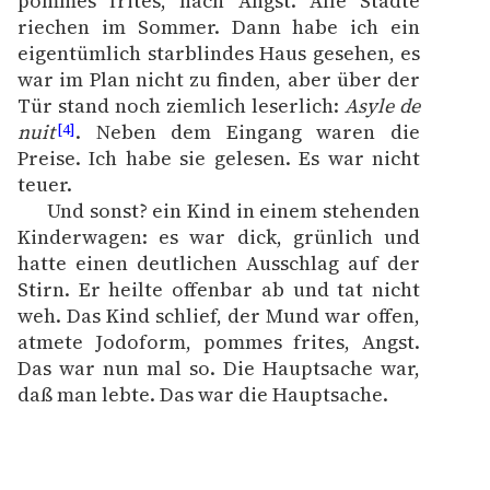
pommes frites, nach Angst. Alle Städte
Deklaracja dostępności
riechen im Sommer. Dann habe ich ein
eigentümlich starblindes Haus gesehen, es
war im Plan nicht zu finden, aber über der
Tür stand noch ziemlich leserlich:
Asyle de
nuit
. Neben dem Eingang waren die
[4]
Preise. Ich habe sie gelesen. Es war nicht
teuer.
Und sonst? ein Kind in einem stehenden
Kinderwagen: es war dick, grünlich und
hatte einen deutlichen Ausschlag auf der
Stirn. Er heilte offenbar ab und tat nicht
weh. Das Kind schlief, der Mund war offen,
atmete Jodoform, pommes frites, Angst.
Das war nun mal so. Die Hauptsache war,
daß man lebte. Das war die Hauptsache.