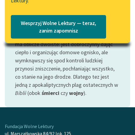
Lektury.
„Marzenie o Oriencie”
Katalog
Sophie Elkan
Katalog w formacie PDF
Blog
Wesprzyj Wolne Lektury — teraz,
Motyw: Ogień
zanim zapomnisz
Jako jeden z podstawowych
żywiołów
, ogień
ma oblicze dwoiste: jest dobroczynny dając
Lektury szkolne i klasyka
literatury do słuchania dla
ciepło i organizując domowe ognisko, ale
uczennic i uczniów z
wymknąwszy się spod kontroli ludzkiej
niepełnosprawnościami
przynosi zniszczenie, pochłaniając wszystko,
co stanie na jego drodze. Dlatego tez jest
E-kolekcja lektur
jedną z apokaliptycznych plag ostatecznych w
szkolnych i literatury do
słuchania dla uczennic i
Biblii
(obok
śmierci
czy
wojny
).
uczniów z
niepełnosprawnościami
Feministyczne inspiracje.
Popularyzacja
Fundacja Wolne Lektury
skandynawskiej literatury
ul. Marszałkowska 84/92 lok. 125