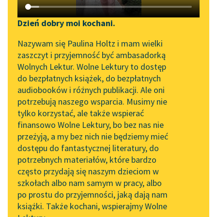
Katalog DAISY
Zgłoś brak utworu
Podkasty o książkach
Dzień dobry moi kochani.
Aktualności
Narzędzia
Nazywam się Paulina Holtz i mam wielki
Franciszek Karpiński
zaszczyt i przyjemność być ambasadorką
Zapraszamy na spotkanie
Mapa Wolnych Lektur
Reguły dla
Wolnych Lektur. Wolne Lektury to dostęp
online z tłumaczkami
do bezpłatnych książek, do bezpłatnych
gospodarzów
Leśmianator
literatury skandynawskiej
audiobooków i różnych publikacji. Ale oni
domu
potrzebują naszego wsparcia. Musimy nie
Przewodnik dla piszących i
Spotkanie z Katarzyną
tylko korzystać, ale także wspierać
czytających
Tunkiel w Oslo
W zagrodzie i blisko
finansowo Wolne Lektury, bo bez nas nie
niej niech się nic nie
przeżyją, a my bez nich nie będziemy mieć
Wolne Lektury na 32.
pali,
dostępu do fantastycznej literatury, do
Pol’and’Rock Festivalu
API
Ogień wielu pogubił, co
potrzebnych materiałów, które bardzo
„Kochanek Lady
OAI-PMH
mu...
często przydają się naszym dzieciom w
Chatterley” do słuchania
szkołach albo nam samym w pracy, albo
Widget Wolnych Lektur
na Wolnych Lekturach
Czytaj więcej
po prostu do przyjemności, jaką dają nam
książki. Także kochani, wspierajmy Wolne
Przypisy
Nowy audiobook –