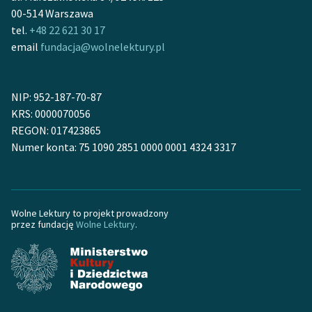
feministycznej
00-514 Warszawa
tel.
+48 22 621 30 17
Ręce pełne poezji
email
fundacja@wolnelektury.pl
Kolekcje edukacyjne
twórców przechodzących
NIP: 952-187-70-87
do domeny publicznej,
KRS: 0000070056
lektur szkolnych oraz
REGON: 017423865
Starego Testamentu
Numer konta: 75 1090 2851 0000 0001 4324 3317
Odkurzamy bohaterów
Szkoła Poezji Wolnych
Lektur
Wolne Lektury to projekt prowadzony
przez fundację
Wolne Lektury
.
O nas
Kontakt
O projekcie