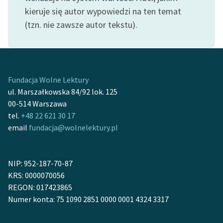
Ręce pełne poezji
kieruje się autor wypowiedzi na ten temat
(tzn. nie zawsze autor tekstu).
Kolekcje edukacyjne
twórców przechodzących
do domeny publicznej,
lektur szkolnych oraz
Starego Testamentu
Fundacja Wolne Lektury
ul. Marszałkowska 84/92 lok. 125
Odkurzamy bohaterów
00-514 Warszawa
Szkoła Poezji Wolnych
tel.
+48 22 621 30 17
Lektur
email
fundacja@wolnelektury.pl
O nas
NIP: 952-187-70-87
Kontakt
KRS: 0000070056
O projekcie
REGON: 017423865
Numer konta: 75 1090 2851 0000 0001 4324 3317
Zespół