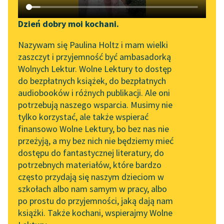
Katalog DAISY
Zgłoś brak utworu
Podkasty o książkach
Dzień dobry moi kochani.
Aktualności
Narzędzia
Nazywam się Paulina Holtz i mam wielki
Mikołaj Sęp Szarzyński
zaszczyt i przyjemność być ambasadorką
„Prokurator Alicja Horn”
Mapa Wolnych Lektur
Pieśń I (O bożej
Wolnych Lektur. Wolne Lektury to dostęp
do słuchania
do bezpłatnych książek, do bezpłatnych
opatrzności na
Leśmianator
audiobooków i różnych publikacji. Ale oni
świecie)
Byliśmy częścią AI Impact
potrzebują naszego wsparcia. Musimy nie
Przewodnik dla piszących i
Lab
tylko korzystać, ale także wspierać
czytających
A my na twoje sprawy,
finansowo Wolne Lektury, bo bez nas nie
Zapraszamy na spotkanie
choć wzrok ciemny
przeżyją, a my bez nich nie będziemy mieć
online z tłumaczkami
mamy,
dostępu do fantastycznej literatury, do
literatury skandynawskiej
API
Kiedy cie poznać
potrzebnych materiałów, które bardzo
Spotkanie z Katarzyną
OAI-PMH
chcemy, dotknąć sie...
często przydają się naszym dzieciom w
Tunkiel w Oslo
szkołach albo nam samym w pracy, albo
Widget Wolnych Lektur
Czytaj więcej
po prostu do przyjemności, jaką dają nam
102. lata temu zmarł
książki. Także kochani, wspierajmy Wolne
Przypisy
Joseph Conrad