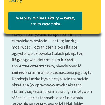
Lektury.
Katalog
Blog
Katalog w formacie PDF
Wesprzyj Wolne Lektury — teraz,
Motyw: Kondycja ludzka
Lektury szkolne i klasyka
zanim zapomnisz
Pogląd na kondycję ludzką, jest to, innymi
literatury do słuchania dla
słowy, zapatrywanie na sposób istnienia
uczennic i uczniów z
niepełnosprawnościami
człowieka w świecie — naturę ludzką,
możliwości i ograniczenia określające
E-kolekcja lektur
egzystencję człowieka (takich jak np.
los
,
szkolnych i literatury do
Bóg
/bogowie, determinizm
historii
,
słuchania dla uczennic i
społeczne
dziedzictwo
, nieuchronność
uczniów z
niepełnosprawnościami
śmierci
) oraz finalne przeznaczenia jego bytu.
Kondycja ludzka bywa oczywiście rozmaicie
Feministyczne inspiracje.
określana (w opracowywanych tekstach
Popularyzacja
staramy się właśnie zaznaczać tym motywem
skandynawskiej literatury
różne jej ujęcia) i sposób jej definiowania
feministycznej
wskazuje na system wartości i idei, jakim