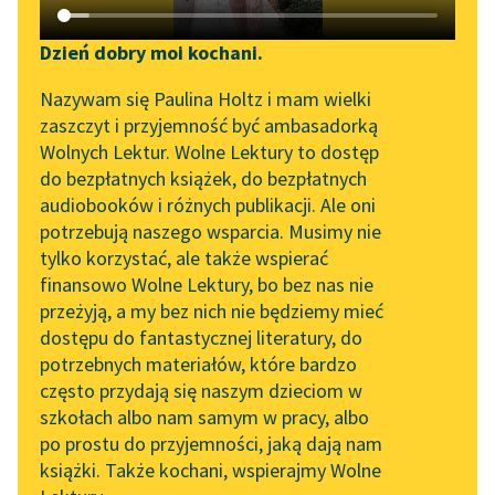
Katalog DAISY
Zgłoś brak utworu
Podkasty o książkach
Dzień dobry moi kochani.
Aktualności
Narzędzia
Nazywam się Paulina Holtz i mam wielki
Mikołaj Sęp Szarzyński
zaszczyt i przyjemność być ambasadorką
„Prokurator Alicja Horn”
Mapa Wolnych Lektur
Pieśń I (O bożej
Wolnych Lektur. Wolne Lektury to dostęp
do słuchania
do bezpłatnych książek, do bezpłatnych
opatrzności na
Leśmianator
audiobooków i różnych publikacji. Ale oni
świecie)
Byliśmy częścią AI Impact
potrzebują naszego wsparcia. Musimy nie
Przewodnik dla piszących i
Lab
tylko korzystać, ale także wspierać
czytających
A my na twoje sprawy,
finansowo Wolne Lektury, bo bez nas nie
Zapraszamy na spotkanie
choć wzrok ciemny
przeżyją, a my bez nich nie będziemy mieć
online z tłumaczkami
mamy,
dostępu do fantastycznej literatury, do
literatury skandynawskiej
API
Kiedy cie poznać
potrzebnych materiałów, które bardzo
Spotkanie z Katarzyną
OAI-PMH
chcemy, dotknąć sie...
często przydają się naszym dzieciom w
Tunkiel w Oslo
szkołach albo nam samym w pracy, albo
Widget Wolnych Lektur
Czytaj więcej
po prostu do przyjemności, jaką dają nam
102. lata temu zmarł
książki. Także kochani, wspierajmy Wolne
Przypisy
Joseph Conrad