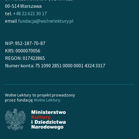
Ręce pełne poezji
00-514 Warszawa
tel.
+48 22 621 30 17
Kolekcje edukacyjne
email
fundacja@wolnelektury.pl
twórców przechodzących
do domeny publicznej,
lektur szkolnych oraz
NIP: 952-187-70-87
Starego Testamentu
KRS: 0000070056
Odkurzamy bohaterów
REGON: 017423865
Numer konta: 75 1090 2851 0000 0001 4324 3317
Szkoła Poezji Wolnych
Lektur
O nas
Wolne Lektury to projekt prowadzony
przez fundację
Wolne Lektury
.
Kontakt
O projekcie
Zespół