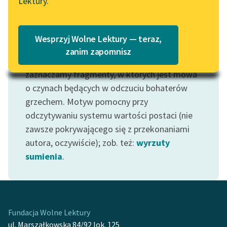
Lektury.
Katalog
Blog
Katalog w formacie PDF
Wesprzyj Wolne Lektury — teraz,
Motyw: Grzech
Lektury szkolne i klasyka
zanim zapomnisz
Nie bawiąc się w moralistów, motywem tym
literatury do słuchania dla
zaznaczamy fragmenty, w których jest mowa
uczennic i uczniów z
niepełnosprawnościami
o czynach będących w odczuciu bohaterów
grzechem. Motyw pomocny przy
E-kolekcja lektur
odczytywaniu systemu wartości postaci (nie
szkolnych i literatury do
zawsze pokrywającego się z przekonaniami
słuchania dla uczennic i
autora, oczywiście); zob. też:
wyrzuty
uczniów z
niepełnosprawnościami
sumienia
.
Feministyczne inspiracje.
Popularyzacja
skandynawskiej literatury
feministycznej
Fundacja Wolne Lektury
ul. Marszałkowska 84/92 lok. 125