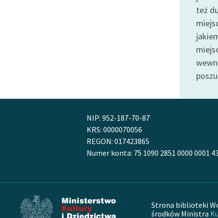
publicznej, lektur szkolnych
też d
oraz Starego Testamentu
miejs
Odkurzamy bohaterów
jakie
Szkoła Poezji Wolnych Lektur
miejs
wewnę
poszu
NIP: 952-187-70-87
KRS: 0000070056
REGON: 017423865
Numer konta: 75 1090 2851 0000 0001 4
Strona biblioteki W
środków Ministra
Ku