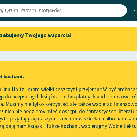
Z
rzebujemy Twojego wsparcia!
Aktualności
Narzędzia
e Lektury
Spotkanie z Katarzyną Tunkiel
Mapa Wolnych 
w Oslo
irmami
Leśmianator
Wolne Lektury na 32.
ewsletter
Przewodnik dla
Pol’and’Rock Festivalu
i kochani.
czytających
atrzności na świecie)
„Kochanek Lady Chatterley”
lina Holtz i mam wielki zaszczyt i przyjemność być ambasa
do słuchania na Wolnych
tworze
Pieśń I (O bożej opatr
p do bezpłatnych książek, do bezpłatnych audiobooków i różn
Lekturach
API
. Musimy nie tylko korzystać, ale także wspierać finansowo
ce redakcyjne
Nowy audiobook – „Marzenie
OAI-PMH
ez nich nie będziemy mieć dostępu do fantastycznej literatu
o Oriencie” Sophie Elkan
ęsto przydają się naszym dzieciom w szkołach albo nam sam
Widget Wolnyc
Kolekcja Nadwyraz.com x
ką dają nam książki. Także kochani, wspierajmy Wolne Lektu
oru
Wolne Lektury – idealna na
Przypisy
Sęp Szarzyński
Moty
lato