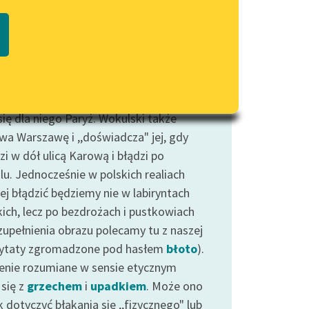
Regulamin biblioteki
 ten odwołuje się po części do
macie PDF
Dane fundacji i sprawozdania
czonej niepewnością
kondycji ludzkiej
,
finansowe
ęści natomiast do postaci miejskiego
Regulamin darowizn
ura
. Tym motywem oznaczać będziemy
enie Wokulskiego w
labiryncie
, jakim
Informacja o treściach
wrażliwych
się dla niego Paryż. Wokulski także
wa Warszawę i ,,doświadcza" jej, gdy
Deklaracja dostępności
i w dół ulicą Karową i błądzi po
lu. Jednocześnie w polskich realiach
ej błądzić będziemy nie w labiryntach
kich, lecz po bezdrożach i pustkowiach
uzupełnienia obrazu polecamy tu z naszej
 cytaty zgromadzone pod hasłem
błoto
).
enie rozumiane w sensie etycznym
 się z
grzechem
i
upadkiem
. Może ono
 dotyczyć błąkania się ,,fizycznego" lub