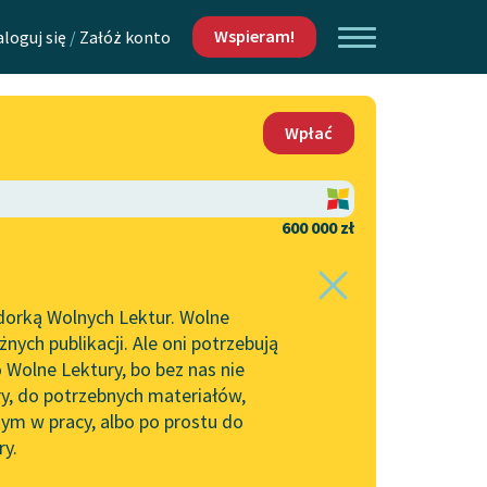
Wspieram!
aloguj się
/
Załóż konto
O nas
Wpłać
Lektur
Kontakt
O projekcie
600 000 zł
 piszących i
Zespół
dorką Wolnych Lektur. Wolne
zności na świecie)
Zasady wykorzystania
ych publikacji. Ale oni potrzebują
Wolnych Lektur
 Wolne Lektury, bo bez nas nie
Logotypy
ry, do potrzebnych materiałów,
ym w pracy, albo po prostu do
h Lektur
Materiały promocyjne
ry.
Polityka prywatności
w: Błądzenie