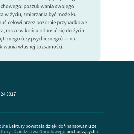
uchowego: poszukiwania swojego
ca w życiu, zmierzania być może ku
muś celowi przez pozornie przypadkowe
ca; może w końcu odnosić się do życia
trznego (czy psychicznego) — np.
kiwania własnej tożsamości.
324 3317
olne Lektury powstała dzięki dofinansowaniu ze
ltury i Dziedzictwa Narodowego
pochodzących z