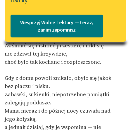
Lektury.
Katalog
Blog
Było raz dziecko zabawne i tłuste. Umarło.
Katalog w formacie PDF
Nie ma go nigdzie.
Wesprzyj Wolne Lektury — teraz,
Biegało po domu, krzyczało. Są jeszcze jego
Lektury szkolne i klasyka
zanim zapomnisz
literatury do słuchania dla
fotografie w salonie.
uczennic i uczniów z
Aż śmiać się i istnieć przestało, i nikt się
niepełnosprawnościami
nie zdziwił tej krzywdzie,
choć było tak kochane i rozpieszczone.
E-kolekcja lektur
szkolnych i literatury do
słuchania dla uczennic i
Gdy z domu powoli znikało, obyło się jakoś
uczniów z
bez płaczu i pisku.
niepełnosprawnościami
Zabawki, sukienki, niepotrzebne pamiątki
Feministyczne inspiracje.
zalegają poddasze.
Popularyzacja
Mama nieraz i do późnej nocy czuwała nad
skandynawskiej literatury
jego kołyską,
feministycznej
a jednak dzisiaj, gdy je wspomina — nie