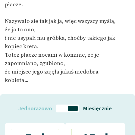
Ręce pełne poezji
płacze.
Kolekcje edukacyjne
Nazywało się tak jak ja, więc wszyscy myślą,
twórców przechodzących
że ja to ono,
do domeny publicznej,
i nie usypali mu gróbka, choćby takiego jak
lektur szkolnych oraz
0
Starego Testamentu
kopiec kreta.
Toteż płacze nocami w kominie, że je
Odkurzamy bohaterów
zapomniano, zgubiono,
Szkoła Poezji Wolnych
że miejsce jego zajęła jakaś niedobra
Lektur
kobieta…
O nas
Kontakt
Jednorazowo
Miesięcznie
O projekcie
Zespół