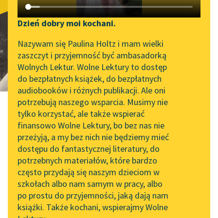
Katalog DAISY
Zgłoś brak utworu
Ja
Podkasty o książkach
Dzień dobry moi kochani.
Aktualności
Narzędzia
Nazywam się Paulina Holtz i mam wielki
zaszczyt i przyjemność być ambasadorką
„Prokurator Alicja Horn”
Mapa Wolnych Lektur
Wolnych Lektur. Wolne Lektury to dostęp
do słuchania
do bezpłatnych książek, do bezpłatnych
Leśmianator
audiobooków i różnych publikacji. Ale oni
Byliśmy częścią AI Impact
potrzebują naszego wsparcia. Musimy nie
Przewodnik dla piszących i
Lab
tylko korzystać, ale także wspierać
czytających
finansowo Wolne Lektury, bo bez nas nie
Zapraszamy na spotkanie
przeżyją, a my bez nich nie będziemy mieć
online z tłumaczkami
Maria Pawlikowska-Jasnorzewska
dostępu do fantastycznej literatury, do
literatury skandynawskiej
API
potrzebnych materiałów, które bardzo
Ja
Spotkanie z Katarzyną
OAI-PMH
często przydają się naszym dzieciom w
Tunkiel w Oslo
szkołach albo nam samym w pracy, albo
Widget Wolnych Lektur
po prostu do przyjemności, jaką dają nam
102. lata temu zmarł
książki. Także kochani, wspierajmy Wolne
Przypisy
Joseph Conrad