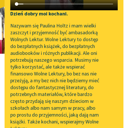
Orzeł i sroka
Katalog DAISY
Zgłoś brak utworu
Podkasty o książkach
Dzień dobry moi kochani.
Aktualności
Narzędzia
Nazywam się Paulina Holtz i mam wielki
zaszczyt i przyjemność być ambasadorką
Spotkanie z Katarzyną
Mapa Wolnych Lektur
Wolnych Lektur. Wolne Lektury to dostęp
Tunkiel w Oslo
do bezpłatnych książek, do bezpłatnych
Leśmianator
audiobooków i różnych publikacji. Ale oni
Wolne Lektury na 32.
potrzebują naszego wsparcia. Musimy nie
Przewodnik dla piszących i
Pol’and’Rock Festivalu
tylko korzystać, ale także wspierać
czytających
finansowo Wolne Lektury, bo bez nas nie
„Kochanek Lady
przeżyją, a my bez nich nie będziemy mieć
Chatterley” do słuchania
Franciszek Karpiński
dostępu do fantastycznej literatury, do
na Wolnych Lekturach
API
potrzebnych materiałów, które bardzo
Orzeł i sroka
Nowy audiobook –
OAI-PMH
często przydają się naszym dzieciom w
„Marzenie o Oriencie”
szkołach albo nam samym w pracy, albo
Widget Wolnych Lektur
Sophie Elkan
po prostu do przyjemności, jaką dają nam
książki. Także kochani, wspierajmy Wolne
Przypisy
Kolekcja Nadwyraz.com x