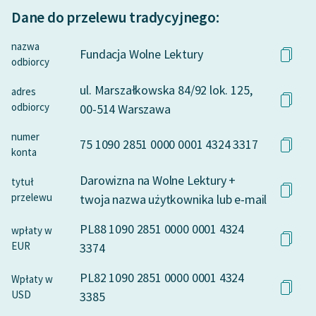
Dane do przelewu tradycyjnego:
Deklaracja dostępności
nazwa
Fundacja Wolne Lektury
odbiorcy
ul. Marszałkowska 84/92 lok. 125,
adres
odbiorcy
00-514 Warszawa
numer
75 1090 2851 0000 0001 4324 3317
konta
Darowizna na Wolne Lektury +
tytuł
przelewu
twoja nazwa użytkownika lub e-mail
PL88 1090 2851 0000 0001 4324
wpłaty w
EUR
3374
PL82 1090 2851 0000 0001 4324
Wpłaty w
USD
3385