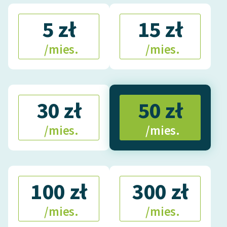
feministycznej
5 zł
15 zł
Ręce pełne poezji
/mies.
/mies.
Kolekcje edukacyjne
twórców przechodzących
do domeny publicznej,
lektur szkolnych oraz
Starego Testamentu
30 zł
50 zł
Odkurzamy bohaterów
/mies.
/mies.
Szkoła Poezji Wolnych
Lektur
O nas
100 zł
300 zł
Kontakt
/mies.
/mies.
O projekcie