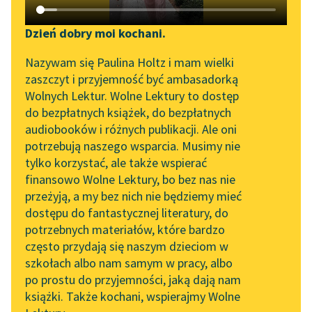
Katalog DAISY
Zgłoś brak utworu
Józef Czechowicz
Podkasty o książkach
Dzień dobry moi kochani.
Opowiadanie
Aktualności
Narzędzia
Nazywam się Paulina Holtz i mam wielki
zaszczyt i przyjemność być ambasadorką
targ ów zroniło miasto
„Prokurator Alicja Horn”
Mapa Wolnych Lektur
Wolnych Lektur. Wolne Lektury to dostęp
niech się poleje ku
do słuchania
do bezpłatnych książek, do bezpłatnych
wodzie
Leśmianator
audiobooków i różnych publikacji. Ale oni
miasto wsporniki
Byliśmy częścią AI Impact
potrzebują naszego wsparcia. Musimy nie
Przewodnik dla piszących i
Lab
pochyłe igły gotyckich
tylko korzystać, ale także wspierać
czytających
wieżyc...
finansowo Wolne Lektury, bo bez nas nie
Zapraszamy na spotkanie
przeżyją, a my bez nich nie będziemy mieć
online z tłumaczkami
Czytaj więcej
dostępu do fantastycznej literatury, do
literatury skandynawskiej
API
potrzebnych materiałów, które bardzo
Spotkanie z Katarzyną
OAI-PMH
często przydają się naszym dzieciom w
Tunkiel w Oslo
szkołach albo nam samym w pracy, albo
Widget Wolnych Lektur
po prostu do przyjemności, jaką dają nam
102. lata temu zmarł
książki. Także kochani, wspierajmy Wolne
Przypisy
Motyw: Miasto
Joseph Conrad