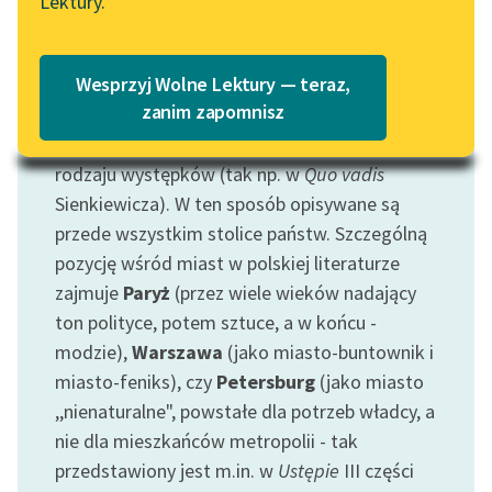
Lektury.
Katalog
Ma ono w kulturze podwójne oblicze: miejsca
Blog
zepsucia (Sodomy, Babilonu) gdzie ludzie,
Katalog w formacie PDF
Wesprzyj Wolne Lektury — teraz,
żyjący w oderwaniu od swych ,,naturalnych"
Lektury szkolne i klasyka
zanim zapomnisz
korzeni, żyjący anonimowo, ukryci w
tłumie
,
literatury do słuchania dla
dopuszczają się bezwstydnie wszelkiego
uczennic i uczniów z
rodzaju występków (tak np. w
Quo vadis
niepełnosprawnościami
Sienkiewicza). W ten sposób opisywane są
E-kolekcja lektur
przede wszystkim stolice państw. Szczególną
szkolnych i literatury do
pozycję wśród miast w polskiej literaturze
słuchania dla uczennic i
zajmuje
Paryż
(przez wiele wieków nadający
uczniów z
ton polityce, potem sztuce, a w końcu -
niepełnosprawnościami
modzie),
Warszawa
(jako miasto-buntownik i
miasto-feniks), czy
Petersburg
(jako miasto
Feministyczne inspiracje.
Popularyzacja
,,nienaturalne", powstałe dla potrzeb władcy, a
skandynawskiej literatury
nie dla mieszkańców metropolii - tak
feministycznej
przedstawiony jest m.in. w
Ustępie
III części