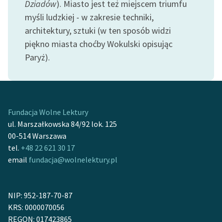
Dziadów
). Miasto jest też miejscem triumfu
Ręce pełne poezji
myśli ludzkiej - w zakresie techniki,
Kolekcje edukacyjne
architektury, sztuki (w ten sposób widzi
twórców przechodzących
piękno miasta choćby Wokulski opisując
do domeny publicznej,
Paryż).
lektur szkolnych oraz
Starego Testamentu
Odkurzamy bohaterów
Fundacja Wolne Lektury
Szkoła Poezji Wolnych
ul. Marszałkowska 84/92 lok. 125
Lektur
00-514 Warszawa
O nas
tel.
+48 22 621 30 17
email
fundacja@wolnelektury.pl
Kontakt
O projekcie
NIP: 952-187-70-87
Zespół
KRS: 0000070056
REGON: 017423865