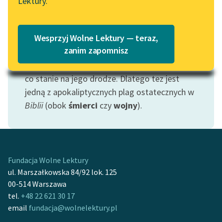
Lektury.
Katalog
Jako jeden z podstawowych
żywiołów
, ogień
Blog
ma oblicze dwoiste: jest dobroczynny dając
Katalog w formacie PDF
Wesprzyj Wolne Lektury — teraz,
ciepło i organizując domowe ognisko, ale
Lektury szkolne i klasyka
zanim zapomnisz
wymknąwszy się spod kontroli ludzkiej
literatury do słuchania dla
przynosi zniszczenie, pochłaniając wszystko,
uczennic i uczniów z
co stanie na jego drodze. Dlatego tez jest
niepełnosprawnościami
jedną z apokaliptycznych plag ostatecznych w
E-kolekcja lektur
Biblii
(obok
śmierci
czy
wojny
).
szkolnych i literatury do
słuchania dla uczennic i
uczniów z
niepełnosprawnościami
Fundacja Wolne Lektury
Feministyczne inspiracje.
ul. Marszałkowska 84/92 lok. 125
Popularyzacja
00-514 Warszawa
skandynawskiej literatury
tel.
+48 22 621 30 17
feministycznej
email
fundacja@wolnelektury.pl