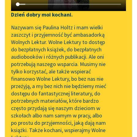
Katalog DAISY
Zgłoś brak utworu
Józef Czechowicz
Podkasty o książkach
Dzień dobry moi kochani.
Synteza
Aktualności
Narzędzia
Nazywam się Paulina Holtz i mam wielki
zaszczyt i przyjemność być ambasadorką
powstanie płomień
„Prokurator Alicja Horn”
Mapa Wolnych Lektur
Wolnych Lektur. Wolne Lektury to dostęp
ścianą a kiedy będzie
do słuchania
do bezpłatnych książek, do bezpłatnych
marł
Leśmianator
audiobooków i różnych publikacji. Ale oni
złączy się to co miałkie
Byliśmy częścią AI Impact
potrzebują naszego wsparcia. Musimy nie
Przewodnik dla piszących i
Lab
złączy się to...
tylko korzystać, ale także wspierać
czytających
finansowo Wolne Lektury, bo bez nas nie
Zapraszamy na spotkanie
Czytaj więcej
przeżyją, a my bez nich nie będziemy mieć
online z tłumaczkami
dostępu do fantastycznej literatury, do
literatury skandynawskiej
API
potrzebnych materiałów, które bardzo
Spotkanie z Katarzyną
OAI-PMH
często przydają się naszym dzieciom w
Tunkiel w Oslo
szkołach albo nam samym w pracy, albo
Widget Wolnych Lektur
po prostu do przyjemności, jaką dają nam
102. lata temu zmarł
książki. Także kochani, wspierajmy Wolne
Przypisy
Motyw: Ogień
Joseph Conrad