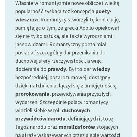
Właśnie w romantyzmie nowe oblicze i wielką
Ręce pełne poezji
popularność zyskała też koncepcja
poety-
Kolekcje edukacyjne
wieszcza
. Romantycy stworzyli tę koncepcję,
twórców przechodzących
pamiętając o tym, że grecki Apollo opiekował
do domeny publicznej,
się nie tylko sztuką, ale także wyroczniami i
lektur szkolnych oraz
jasnowidzami. Romantyczny poeta miał
Starego Testamentu
posiadać szczególny dar przenikania do
Odkurzamy bohaterów
duchowej sfery rzeczywistości, a więc
docierania do
prawdy
. Był to dar
wiedzy
Szkoła Poezji Wolnych
Lektur
bezpośredniej, pozarozumowej, dostępny
dzięki natchnieniu; łączył się z umiejętnością
O nas
prorokowania
, przewidywania przyszłych
wydarzeń. Szczególnie polscy romantycy
Kontakt
widzieli siebie w roli
duchowych
O projekcie
przywódców narodu
, definiujących istotę
tegoż narodu oraz
moralizatorów
stojących
Zespół
na straży wskazywanych przez siebie wartości