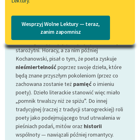
Lektury.
Katalog
Blog
Katalog w formacie PDF
Wesprzyj Wolne Lektury — teraz,
Motyw: Poeta
Lektury szkolne i klasyka
zanim zapomnisz
literatury do słuchania dla
O szczególnej pozycji poety byli przekonani już
uczennic i uczniów z
starożytni. Horacy, a za nim później
niepełnosprawnościami
Kochanowski, pisał o tym, że poeta zyskuje
E-kolekcja lektur
nieśmiertelność
poprzez swoje dzieła, które
szkolnych i literatury do
będą znane przyszłym pokoleniom (przez co
słuchania dla uczennic i
zachowana zostanie też
pamięć
o imieniu
uczniów z
poety). Dzieło literackie stanowić więc miało
niepełnosprawnościami
„pomnik trwalszy niż ze spiżu”. Do innej
Feministyczne inspiracje.
tradycyjnej (raczej z tradycji starogreckiej) roli
Popularyzacja
poety jako podejmującego trud utrwalenia w
skandynawskiej literatury
pieśniach podań, mitów oraz
historii
feministycznej
wspólnoty — nawiązali później romantycy.