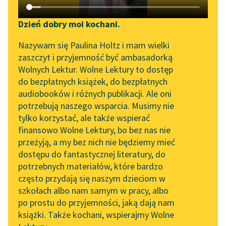
Katalog DAISY
Zgłoś brak utworu
Podkasty o książkach
Dzień dobry moi kochani.
Aktualności
Narzędzia
Edith Nesbit
Nazywam się Paulina Holtz i mam wielki
Przygody młodych
zaszczyt i przyjemność być ambasadorką
„Prokurator Alicja Horn”
Mapa Wolnych Lektur
Wolnych Lektur. Wolne Lektury to dostęp
Bastablów
do słuchania
do bezpłatnych książek, do bezpłatnych
Leśmianator
audiobooków i różnych publikacji. Ale oni
— Alu, kolej na ciebie.
Byliśmy częścią AI Impact
potrzebują naszego wsparcia. Musimy nie
Przewodnik dla piszących i
Lab
tylko korzystać, ale także wspierać
czytających
— Ja proponuję
finansowo Wolne Lektury, bo bez nas nie
Zapraszamy na spotkanie
związek wesołych
przeżyją, a my bez nich nie będziemy mieć
online z tłumaczkami
kawalerów.
dostępu do fantastycznej literatury, do
literatury skandynawskiej
API
potrzebnych materiałów, które bardzo
— Z tobą i z Dorą?! —
Spotkanie z Katarzyną
OAI-PMH
często przydają się naszym dzieciom w
zdziwił...
Tunkiel w Oslo
szkołach albo nam samym w pracy, albo
Widget Wolnych Lektur
po prostu do przyjemności, jaką dają nam
102. lata temu zmarł
Czytaj więcej
książki. Także kochani, wspierajmy Wolne
Przypisy
Joseph Conrad