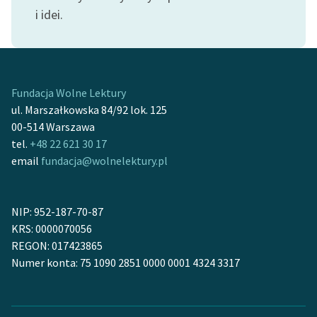
i idei.
Zasady wykorzystania
Wolnych Lektur
Logotypy
Fundacja Wolne Lektury
Materiały promocyjne
ul. Marszałkowska 84/92 lok. 125
00-514 Warszawa
Polityka prywatności
tel.
+48 22 621 30 17
Regulamin biblioteki
email
fundacja@wolnelektury.pl
Dane fundacji i
sprawozdania finansowe
NIP: 952-187-70-87
KRS: 0000070056
Regulamin darowizn
REGON: 017423865
Informacja o treściach
Numer konta: 75 1090 2851 0000 0001 4324 3317
wrażliwych
Deklaracja dostępności