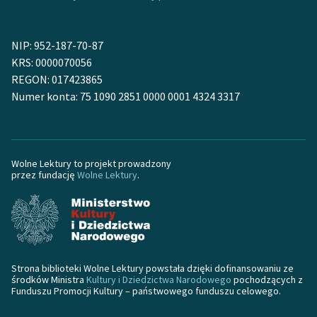
Ręce pełne poezji
Kolekcje edukacyjne
NIP: 952-187-70-87
twórców przechodzących
KRS: 0000070056
do domeny publicznej,
REGON: 017423865
lektur szkolnych oraz
Numer konta: 75 1090 2851 0000 0001 4324 3317
Starego Testamentu
Odkurzamy bohaterów
Szkoła Poezji Wolnych
Wolne Lektury to projekt prowadzony
przez fundację
Wolne Lektury
.
Lektur
O nas
Kontakt
O projekcie
Strona biblioteki Wolne Lektury powstała dzięki dofinansowaniu ze
środków Ministra
Kultury i Dziedzictwa Narodowego
pochodzących z
Funduszu Promocji Kultury – państwowego funduszu celowego.
Zespół