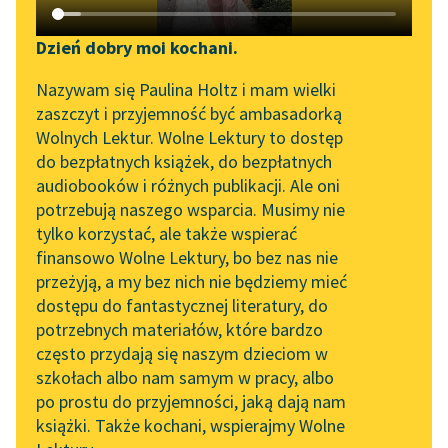
Katalog DAISY
Zgłoś brak utworu
Podkasty o książkach
Dzień dobry moi kochani.
Aktualności
Narzędzia
Edith Nesbit
Nazywam się Paulina Holtz i mam wielki
Przygody młodych
zaszczyt i przyjemność być ambasadorką
„Prokurator Alicja Horn”
Mapa Wolnych Lektur
Wolnych Lektur. Wolne Lektury to dostęp
Bastablów
do słuchania
do bezpłatnych książek, do bezpłatnych
Leśmianator
audiobooków i różnych publikacji. Ale oni
Dziewczęta wpadły na
Byliśmy częścią AI Impact
potrzebują naszego wsparcia. Musimy nie
Przewodnik dla piszących i
nowy pomysł.
Lab
tylko korzystać, ale także wspierać
czytających
Oczywiście ten pomysł
finansowo Wolne Lektury, bo bez nas nie
Zapraszamy na spotkanie
nie mógł spodobać się
przeżyją, a my bez nich nie będziemy mieć
online z tłumaczkami
Oswaldowi i trwało...
dostępu do fantastycznej literatury, do
literatury skandynawskiej
API
potrzebnych materiałów, które bardzo
Czytaj więcej
Spotkanie z Katarzyną
OAI-PMH
często przydają się naszym dzieciom w
Tunkiel w Oslo
szkołach albo nam samym w pracy, albo
Widget Wolnych Lektur
po prostu do przyjemności, jaką dają nam
102. lata temu zmarł
książki. Także kochani, wspierajmy Wolne
Przypisy
Joseph Conrad