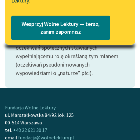
Lektury.
Katalog
Blog
Motyw: Mężczyzna
Katalog w formacie PDF
Uzupełniający (i często przeciwstawny) do
Wesprzyj Wolne Lektury — teraz,
motywu
kobiety
. Najczęściej fragmenty
Lektury szkolne i klasyka
zanim zapomnisz
literatury do słuchania dla
dotyczące kobiet i mężczyzn stanowią zapis
uczennic i uczniów z
oczekiwań społecznych stawianych
niepełnosprawnościami
wypełniającemu rolę określaną tym mianem
(oczekiwań pseudonimowanych
E-kolekcja lektur
wypowiedziami o ,,naturze” płci).
szkolnych i literatury do
słuchania dla uczennic i
uczniów z
niepełnosprawnościami
Fundacja Wolne Lektury
Feministyczne inspiracje.
ul. Marszałkowska 84/92 lok. 125
Popularyzacja
00-514 Warszawa
skandynawskiej literatury
tel.
+48 22 621 30 17
feministycznej
email
fundacja@wolnelektury.pl