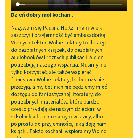
Katalog DAISY
Zgłoś brak utworu
Podkasty o książkach
Dzień dobry moi kochani.
Aktualności
Narzędzia
Edith Nesbit
Nazywam się Paulina Holtz i mam wielki
Przygody młodych
zaszczyt i przyjemność być ambasadorką
Zapraszamy na spotkanie
Mapa Wolnych Lektur
Wolnych Lektur. Wolne Lektury to dostęp
Bastablów
online z tłumaczkami
do bezpłatnych książek, do bezpłatnych
Leśmianator
literatury skandynawskiej
audiobooków i różnych publikacji. Ale oni
Ranek zapowiadał się
potrzebują naszego wsparcia. Musimy nie
Przewodnik dla piszących i
cudownie. Niebo było
Spotkanie z Katarzyną
tylko korzystać, ale także wspierać
czytających
Tunkiel w Oslo
lazurowe i bez chmurki,
finansowo Wolne Lektury, bo bez nas nie
jak na włoskim
przeżyją, a my bez nich nie będziemy mieć
Wolne Lektury na 32.
obrazku. Słońce...
dostępu do fantastycznej literatury, do
Pol’and’Rock Festivalu
API
potrzebnych materiałów, które bardzo
Czytaj więcej
„Kochanek Lady
OAI-PMH
często przydają się naszym dzieciom w
Chatterley” do słuchania
szkołach albo nam samym w pracy, albo
Widget Wolnych Lektur
na Wolnych Lekturach
po prostu do przyjemności, jaką dają nam
książki. Także kochani, wspierajmy Wolne
Przypisy
Nowy audiobook –