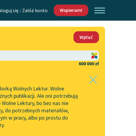
Wspieram!
aloguj się
/
Załóż konto
O nas
Wpłać
Lektur
Kontakt
O projekcie
600 000 zł
 piszących i
Zespół
dorką Wolnych Lektur. Wolne
młodych Bastablów
Zasady wykorzystania
ych publikacji. Ale oni potrzebują
Wolnych Lektur
 Wolne Lektury, bo bez nas nie
Logotypy
ry, do potrzebnych materiałów,
ym w pracy, albo po prostu do
h Lektur
Materiały promocyjne
ry.
Polityka prywatności
w: Konflikt wewnętrzny