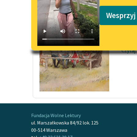
Podkasty o książkach
Przy
Wesprzyj
— Jak 
więzie
który...
Czytaj
Fundacja Wolne Lektury
ul. Marszałkowska 84/92 lok. 125
00-514 Warszawa