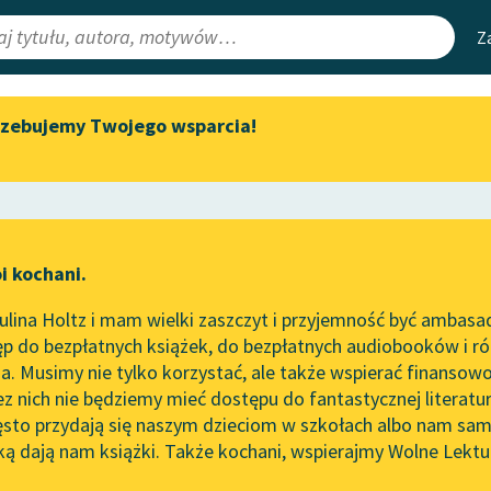
Z
rzebujemy Twojego wsparcia!
Aktualności
Narzędzia
e Lektury
Byliśmy częścią AI Impact Lab
Mapa Wolnych 
irmami
Zapraszamy na spotkanie
Leśmianator
online z tłumaczkami
ewsletter
Przewodnik dla
literatury skandynawskiej
i kochani.
czytających
 Bastablów
Spotkanie z Katarzyną Tunkiel
lina Holtz i mam wielki zaszczyt i przyjemność być ambasa
w Oslo
ętrzny
w utworze
Przygody 
p do bezpłatnych książek, do bezpłatnych audiobooków i różn
API
Wolne Lektury na 32.
. Musimy nie tylko korzystać, ale także wspierać finansowo
ce redakcyjne
Pol’and’Rock Festivalu
OAI-PMH
ez nich nie będziemy mieć dostępu do fantastycznej literatu
ęsto przydają się naszym dzieciom w szkołach albo nam sam
„Kochanek Lady Chatterley”
Widget Wolnyc
do słuchania na Wolnych
ką dają nam książki. Także kochani, wspierajmy Wolne Lektu
oru
Lekturach
Przypisy
esbit
Moty