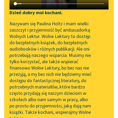
Katalog DAISY
Zgłoś brak utworu
Edith Nesbit
Podkasty o książkach
Dzień dobry moi kochani.
Poszukiwacze
Aktualności
Narzędzia
Nazywam się Paulina Holtz i mam wielki
skarbu
zaszczyt i przyjemność być ambasadorką
„Prokurator Alicja Horn”
Mapa Wolnych Lektur
Wolnych Lektur. Wolne Lektury to dostęp
Mam nadzieję, że nie
do słuchania
do bezpłatnych książek, do bezpłatnych
użyliście siły.
Leśmianator
audiobooków i różnych publikacji. Ale oni
Byliśmy częścią AI Impact
potrzebują naszego wsparcia. Musimy nie
Przewodnik dla piszących i
— Tylko „siłę
Lab
tylko korzystać, ale także wspierać
czytających
moralną”! — rzekła
finansowo Wolne Lektury, bo bez nas nie
Zapraszamy na spotkanie
Ala.
przeżyją, a my bez nich nie będziemy mieć
online z tłumaczkami
dostępu do fantastycznej literatury, do
literatury skandynawskiej
API
Dużo mówiono o sile...
potrzebnych materiałów, które bardzo
Spotkanie z Katarzyną
OAI-PMH
często przydają się naszym dzieciom w
Czytaj więcej
Tunkiel w Oslo
szkołach albo nam samym w pracy, albo
Widget Wolnych Lektur
po prostu do przyjemności, jaką dają nam
102. lata temu zmarł
książki. Także kochani, wspierajmy Wolne
Przypisy
Joseph Conrad