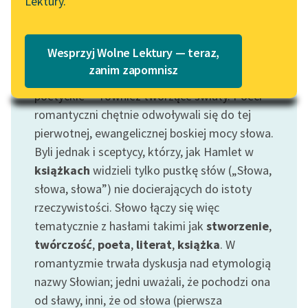
Lektury.
Katalog
Blog
Motyw: Słowo
Katalog w formacie PDF
Wesprzyj Wolne Lektury — teraz,
Jest słowo stwórcze — to, które było na
Lektury szkolne i klasyka
zanim zapomnisz
początku według Ewangelii Jana oraz słowo
literatury do słuchania dla
poetyckie — również tworzące światy. Poeci
uczennic i uczniów z
romantyczni chętnie odwoływali się do tej
niepełnosprawnościami
pierwotnej, ewangelicznej boskiej mocy słowa.
E-kolekcja lektur
Byli jednak i sceptycy, którzy, jak Hamlet w
szkolnych i literatury do
książkach
widzieli tylko pustkę słów („Słowa,
słuchania dla uczennic i
słowa, słowa”) nie docierających do istoty
uczniów z
rzeczywistości. Słowo łączy się więc
niepełnosprawnościami
tematycznie z hasłami takimi jak
stworzenie
,
Feministyczne inspiracje.
twórczość
,
poeta
,
literat
,
książka
. W
Popularyzacja
romantyzmie trwała dyskusja nad etymologią
skandynawskiej literatury
nazwy Słowian; jedni uważali, że pochodzi ona
feministycznej
od sławy, inni, że od słowa (pierwsza