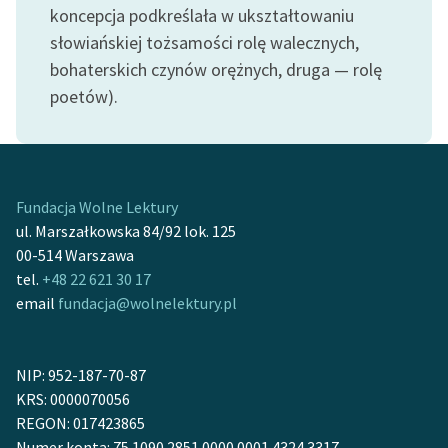
Ręce pełne poezji
koncepcja podkreślała w ukształtowaniu
słowiańskiej tożsamości rolę walecznych,
Kolekcje edukacyjne
bohaterskich czynów orężnych, druga — rolę
twórców przechodzących
poetów).
do domeny publicznej,
lektur szkolnych oraz
Starego Testamentu
Odkurzamy bohaterów
Fundacja Wolne Lektury
Szkoła Poezji Wolnych
ul. Marszałkowska 84/92 lok. 125
Lektur
00-514 Warszawa
tel.
+48 22 621 30 17
O nas
email
fundacja@wolnelektury.pl
Kontakt
NIP: 952-187-70-87
O projekcie
KRS: 0000070056
Zespół
REGON: 017423865
Numer konta: 75 1090 2851 0000 0001 4324 3317