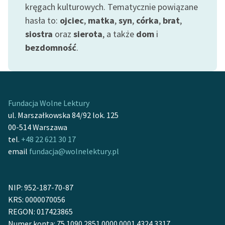
kręgach kulturowych. Tematycznie powiązane
hasła to:
ojciec
,
matka
,
syn
,
córka
,
brat
,
Zasady wykorzystania
Wolnych Lektur
siostra
oraz
sierota
, a także
dom
i
bezdomność
.
Logotypy
Materiały promocyjne
Polityka prywatności
Fundacja Wolne Lektury
Regulamin biblioteki
ul. Marszałkowska 84/92 lok. 125
00-514 Warszawa
Dane fundacji i
tel.
+48 22 621 30 17
sprawozdania finansowe
email
fundacja@wolnelektury.pl
Regulamin darowizn
Informacja o treściach
NIP: 952-187-70-87
wrażliwych
KRS: 0000070056
REGON: 017423865
Deklaracja dostępności
Numer konta: 75 1090 2851 0000 0001 4324 3317