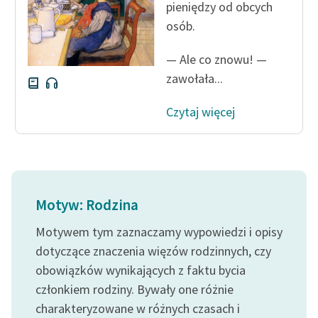
pieniędzy od obcych
Ręce pełne poezji
osób.
Kolekcje edukacyjne
twórców przechodzących
— Ale co znowu! —
do domeny publicznej,
zawołała...
lektur szkolnych oraz
Starego Testamentu
Czytaj więcej
Odkurzamy bohaterów
Szkoła Poezji Wolnych
Lektur
Motyw: Rodzina
O nas
Motywem tym zaznaczamy wypowiedzi i opisy
Kontakt
dotyczące znaczenia więzów rodzinnych, czy
O projekcie
obowiązków wynikających z faktu bycia
członkiem rodziny. Bywały one różnie
Zespół
charakteryzowane w różnych czasach i