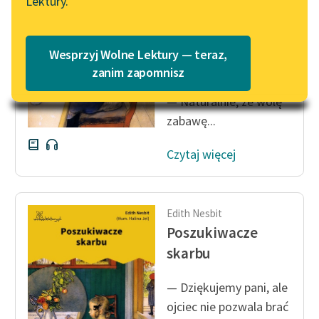
Lektury.
Katalog
Blog
— Czy woli wuj obiad
Katalog w formacie PDF
dla dorosłych, czy też
Wesprzyj Wolne Lektury — teraz,
zabawę w obiad?
Lektury szkolne i klasyka
zanim zapomnisz
literatury do słuchania dla
— Naturalnie, że wolę
uczennic i uczniów z
zabawę...
niepełnosprawnościami
E-kolekcja lektur
Czytaj więcej
szkolnych i literatury do
słuchania dla uczennic i
uczniów z
Edith Nesbit
niepełnosprawnościami
Poszukiwacze
Feministyczne inspiracje.
skarbu
Popularyzacja
skandynawskiej literatury
— Dziękujemy pani, ale
feministycznej
ojciec nie pozwala brać