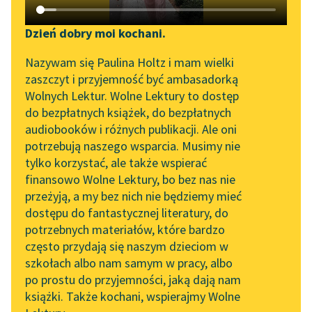
Katalog DAISY
Zgłoś brak utworu
Edith Nesbit
Podkasty o książkach
Dzień dobry moi kochani.
Poszukiwacze
Aktualności
Narzędzia
Nazywam się Paulina Holtz i mam wielki
skarbu
zaszczyt i przyjemność być ambasadorką
„Prokurator Alicja Horn”
Mapa Wolnych Lektur
Wolnych Lektur. Wolne Lektury to dostęp
Zauważyłem nieraz, że
do słuchania
do bezpłatnych książek, do bezpłatnych
ludzie mieli nam za złe,
Leśmianator
audiobooków i różnych publikacji. Ale oni
Byliśmy częścią AI Impact
że jest nas aż
potrzebują naszego wsparcia. Musimy nie
Przewodnik dla piszących i
Lab
sześcioro. Jeżeli nie...
tylko korzystać, ale także wspierać
czytających
finansowo Wolne Lektury, bo bez nas nie
Zapraszamy na spotkanie
Czytaj więcej
przeżyją, a my bez nich nie będziemy mieć
online z tłumaczkami
dostępu do fantastycznej literatury, do
literatury skandynawskiej
API
potrzebnych materiałów, które bardzo
Spotkanie z Katarzyną
OAI-PMH
często przydają się naszym dzieciom w
Tunkiel w Oslo
szkołach albo nam samym w pracy, albo
Edith Nesbit
Widget Wolnych Lektur
po prostu do przyjemności, jaką dają nam
Poszukiwacze
102. lata temu zmarł
książki. Także kochani, wspierajmy Wolne
Przypisy
Joseph Conrad
skarbu