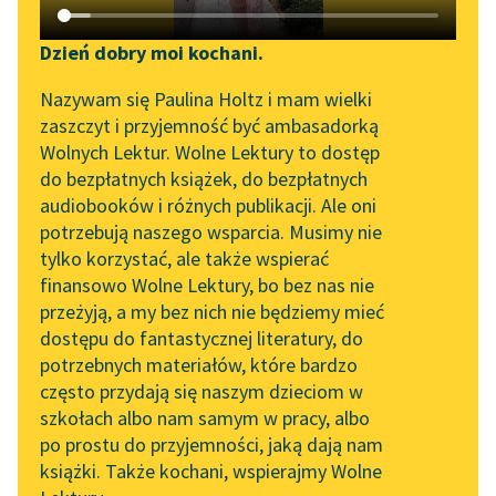
Katalog DAISY
Zgłoś brak utworu
Edith Nesbit
Podkasty o książkach
Dzień dobry moi kochani.
Poszukiwacze
Aktualności
Narzędzia
Nazywam się Paulina Holtz i mam wielki
skarbu
zaszczyt i przyjemność być ambasadorką
Spotkanie z Katarzyną
Mapa Wolnych Lektur
Wolnych Lektur. Wolne Lektury to dostęp
Najciekawsze są
Tunkiel w Oslo
do bezpłatnych książek, do bezpłatnych
zawsze te książki, w
Leśmianator
audiobooków i różnych publikacji. Ale oni
Wolne Lektury na 32.
których się coś dzieje.
potrzebują naszego wsparcia. Musimy nie
Przewodnik dla piszących i
Pol’and’Rock Festivalu
Tak samo jest w
tylko korzystać, ale także wspierać
czytających
życiu...
finansowo Wolne Lektury, bo bez nas nie
„Kochanek Lady
przeżyją, a my bez nich nie będziemy mieć
Chatterley” do słuchania
Czytaj więcej
dostępu do fantastycznej literatury, do
na Wolnych Lekturach
API
potrzebnych materiałów, które bardzo
Nowy audiobook –
OAI-PMH
często przydają się naszym dzieciom w
„Marzenie o Oriencie”
szkołach albo nam samym w pracy, albo
Widget Wolnych Lektur
Sophie Elkan
po prostu do przyjemności, jaką dają nam
książki. Także kochani, wspierajmy Wolne
Przypisy
Motyw: Literat
Kolekcja Nadwyraz.com x