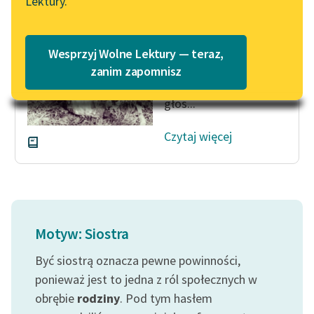
Lektury.
Młodsza twa siostra,
Katalog
Blog
zrywając wrzos,
Katalog w formacie PDF
Śledziła szept nasz
Wesprzyj Wolne Lektury — teraz,
daleki…
Lektury szkolne i klasyka
zanim zapomnisz
I mówiąc z nami, ucisza
literatury do słuchania dla
głos...
uczennic i uczniów z
niepełnosprawnościami
Czytaj więcej
E-kolekcja lektur
szkolnych i literatury do
słuchania dla uczennic i
uczniów z
niepełnosprawnościami
Motyw: Siostra
Feministyczne inspiracje.
Być siostrą oznacza pewne powinności,
Popularyzacja
skandynawskiej literatury
ponieważ jest to jedna z ról społecznych w
feministycznej
obrębie
rodziny
. Pod tym hasłem