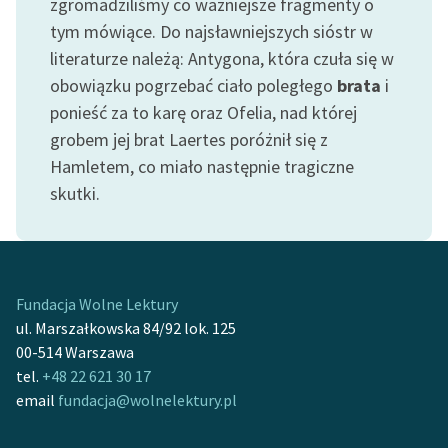
zgromadziliśmy co ważniejsze fragmenty o
Ręce pełne poezji
tym mówiące. Do najsławniejszych sióstr w
Kolekcje edukacyjne
literaturze należą: Antygona, która czuła się w
twórców przechodzących
obowiązku pogrzebać ciało poległego
brata
i
do domeny publicznej,
ponieść za to karę oraz Ofelia, nad której
lektur szkolnych oraz
grobem jej brat Laertes poróżnił się z
Starego Testamentu
Hamletem, co miało następnie tragiczne
Odkurzamy bohaterów
skutki.
Szkoła Poezji Wolnych
Lektur
O nas
Fundacja Wolne Lektury
ul. Marszałkowska 84/92 lok. 125
Kontakt
00-514 Warszawa
tel.
+48 22 621 30 17
O projekcie
email
fundacja@wolnelektury.pl
Zespół