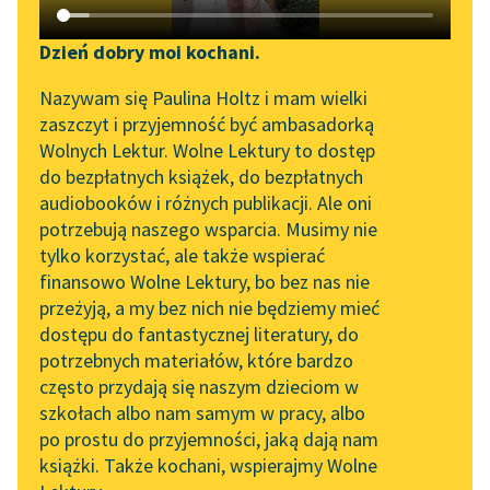
Katalog DAISY
Zgłoś brak utworu
Bolesław Leśmian
Podkasty o książkach
Dzień dobry moi kochani.
Tajemnica
Aktualności
Narzędzia
Nazywam się Paulina Holtz i mam wielki
zaszczyt i przyjemność być ambasadorką
Młodsza twa siostra,
„Prokurator Alicja Horn”
Mapa Wolnych Lektur
Wolnych Lektur. Wolne Lektury to dostęp
zrywając wrzos,
do słuchania
do bezpłatnych książek, do bezpłatnych
Śledziła szept nasz
Leśmianator
audiobooków i różnych publikacji. Ale oni
daleki…
Byliśmy częścią AI Impact
potrzebują naszego wsparcia. Musimy nie
Przewodnik dla piszących i
Lab
I mówiąc z nami, ucisza
tylko korzystać, ale także wspierać
czytających
głos...
finansowo Wolne Lektury, bo bez nas nie
Zapraszamy na spotkanie
przeżyją, a my bez nich nie będziemy mieć
online z tłumaczkami
Czytaj więcej
dostępu do fantastycznej literatury, do
literatury skandynawskiej
API
potrzebnych materiałów, które bardzo
Spotkanie z Katarzyną
OAI-PMH
często przydają się naszym dzieciom w
Tunkiel w Oslo
szkołach albo nam samym w pracy, albo
Bolesław Leśmian
Widget Wolnych Lektur
po prostu do przyjemności, jaką dają nam
Tajemnica
102. lata temu zmarł
książki. Także kochani, wspierajmy Wolne
Przypisy
Joseph Conrad