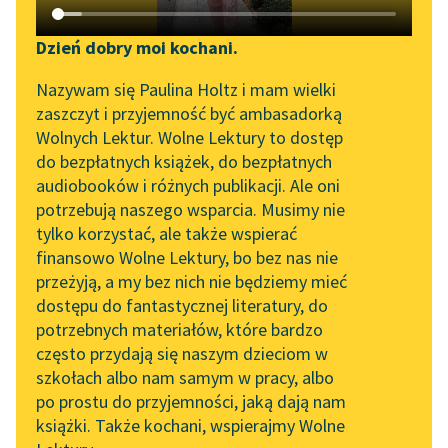
Katalog DAISY
Zgłoś brak utworu
Bolesław Leśmian
Podkasty o książkach
Dzień dobry moi kochani.
Pociemku
Aktualności
Narzędzia
Nazywam się Paulina Holtz i mam wielki
zaszczyt i przyjemność być ambasadorką
Wiedzą ciała, do kogo
„Prokurator Alicja Horn”
Mapa Wolnych Lektur
Wolnych Lektur. Wolne Lektury to dostęp
należą,
do słuchania
do bezpłatnych książek, do bezpłatnych
Gdy po ciemku obok
Leśmianator
audiobooków i różnych publikacji. Ale oni
siebie leżą!
Byliśmy częścią AI Impact
potrzebują naszego wsparcia. Musimy nie
Przewodnik dla piszących i
Lab
Warga — wardze, a
tylko korzystać, ale także wspierać
czytających
dłoń...
finansowo Wolne Lektury, bo bez nas nie
Zapraszamy na spotkanie
przeżyją, a my bez nich nie będziemy mieć
online z tłumaczkami
Czytaj więcej
dostępu do fantastycznej literatury, do
literatury skandynawskiej
API
potrzebnych materiałów, które bardzo
Spotkanie z Katarzyną
OAI-PMH
często przydają się naszym dzieciom w
Tunkiel w Oslo
szkołach albo nam samym w pracy, albo
Bolesław Leśmian
Widget Wolnych Lektur
po prostu do przyjemności, jaką dają nam
Pociemku
102. lata temu zmarł
książki. Także kochani, wspierajmy Wolne
Przypisy
Joseph Conrad