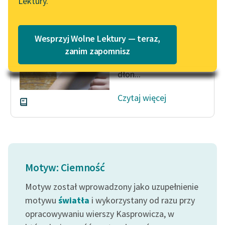
Lektury.
Wiedzą ciała, do kogo
Katalog
Blog
należą,
Katalog w formacie PDF
Gdy po ciemku obok
Wesprzyj Wolne Lektury — teraz,
siebie leżą!
Lektury szkolne i klasyka
zanim zapomnisz
Warga — wardze, a
literatury do słuchania dla
dłoń...
uczennic i uczniów z
niepełnosprawnościami
Czytaj więcej
E-kolekcja lektur
szkolnych i literatury do
słuchania dla uczennic i
uczniów z
niepełnosprawnościami
Motyw: Ciemność
Feministyczne inspiracje.
Motyw został wprowadzony jako uzupełnienie
Popularyzacja
skandynawskiej literatury
motywu
światła
i wykorzystany od razu przy
feministycznej
opracowywaniu wierszy Kasprowicza, w