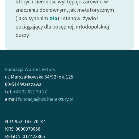
których ciemność występuje zarówno w
Ręce pełne poezji
znaczeniu dosłownym, jak metaforycznym
Kolekcje edukacyjne
(jako synonim
zła
) i stanowi żywioł
twórców przechodzących
pociągający dla posępnej, młodopolskiej
do domeny publicznej,
duszy.
lektur szkolnych oraz
Starego Testamentu
Odkurzamy bohaterów
Fundacja Wolne Lektury
Szkoła Poezji Wolnych
ul. Marszałkowska 84/92 lok. 125
Lektur
00-514 Warszawa
O nas
tel.
+48 22 621 30 17
email
fundacja@wolnelektury.pl
Kontakt
O projekcie
NIP: 952-187-70-87
KRS: 0000070056
Zespół
REGON: 017423865