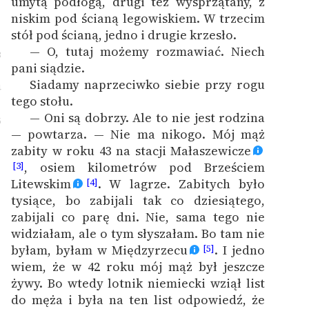
umytą podłogą, drugi też wysprzątany, z
niskim pod ścianą legowiskiem. W trzecim
stół pod ścianą, jedno i drugie krzesło.
— O, tutaj możemy rozmawiać. Niech
3
pani siądzie.
Siadamy naprzeciwko siebie przy rogu
4
tego stołu.
— Oni są dobrzy. Ale to nie jest rodzina
5
— powtarza. — Nie ma nikogo. Mój mąż
zabity w roku 43 na stacji Małaszewicze
, osiem kilometrów pod Brześciem
[3]
Litewskim
. W lagrze. Zabitych było
[4]
tysiące, bo zabijali tak co dziesiątego,
zabijali co parę dni. Nie, sama tego nie
widziałam, ale o tym słyszałam. Bo tam nie
byłam, byłam w Międzyrzecu
. I jedno
[5]
wiem, że w 42 roku mój mąż był jeszcze
żywy. Bo wtedy lotnik niemiecki wziął list
do męża i była na ten list odpowiedź, że