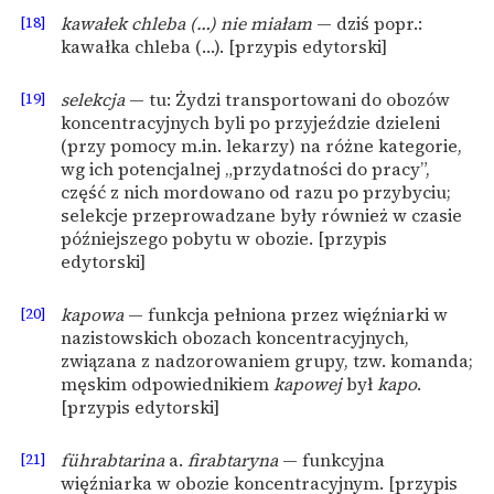
[18]
kawałek chleba (…) nie miałam
— dziś popr.:
kawałka chleba (…). [przypis edytorski]
[19]
selekcja
— tu: Żydzi transportowani do obozów
koncentracyjnych byli po przyjeździe dzieleni
(przy pomocy m.in. lekarzy) na różne kategorie,
wg ich potencjalnej „przydatności do pracy”,
część z nich mordowano od razu po przybyciu;
selekcje przeprowadzane były również w czasie
późniejszego pobytu w obozie. [przypis
edytorski]
[20]
kapowa
— funkcja pełniona przez więźniarki w
nazistowskich obozach koncentracyjnych,
związana z nadzorowaniem grupy, tzw. komanda;
męskim odpowiednikiem
kapowej
był
kapo
.
[przypis edytorski]
[21]
führabtarina
a.
firabtaryna
— funkcyjna
więźniarka w obozie koncentracyjnym. [przypis