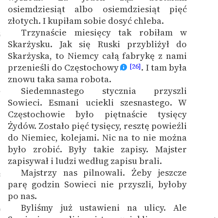
osiemdziesiąt albo osiemdziesiąt pięć
złotych. I kupiłam sobie dosyć chleba.
Trzynaście miesięcy tak robiłam w
6
Skarżysku. Jak się Ruski przybliżył do
Skarżyska, to Niemcy całą fabrykę z nami
przenieśli do Częstochowy
. I tam była
[26]
znowu taka sama robota.
Siedemnastego stycznia przyszli
7
Sowieci. Esmani uciekli szesnastego. W
Częstochowie było piętnaście tysięcy
Żydów. Zostało pięć tysięcy, resztę powieźli
do Niemiec, kolejami. Nic na to nie można
było zrobić. Były takie zapisy. Majster
zapisywał i ludzi według zapisu brali.
Majstrzy nas pilnowali. Żeby jeszcze
8
parę godzin Sowieci nie przyszli, byłoby
po nas.
Byliśmy już ustawieni na ulicy. Ale
9