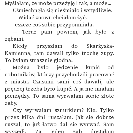
Myślałam, że może przeżyję i tak, a może…
Uśmiechnęła się nieśmiało i wstydliwie.
9
— Widać znowu chciałam żyć.
0
Jeszcze coś sobie przypomniała.
1
— Teraz pani powiem, jak było z
zębami.
2
Kiedy przyszłam do Skarżyska-
3
Kamienna, tam dawali tylko trochę zupy.
To byłam strasznie głodna.
Można było jedzenie kupić od
4
robotników, którzy przychodzili pracować
z miasta. Czasami sami coś dawali, ale
prędzej trzeba było kupić. A ja nie miałam
pieniędzy. To sama wyrwałam sobie złote
zęby.
Czy wyrwałam sznurkiem? Nie. Tylko
5
przez kilka dni ruszałam. Jak się dobrze
ruszał, to już łatwo dał się wyrwać. Sam
wyszedł. Za jeden ząb dostałam