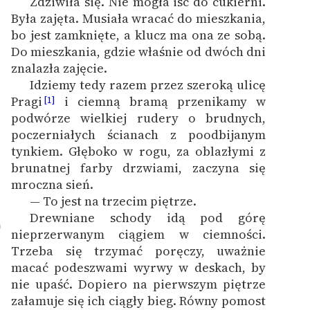
Zdziwiła się. Nie mogła iść do cukierni.
feministycznej
Była zajęta. Musiała wracać do mieszkania,
bo jest zamknięte, a klucz ma ona ze sobą.
Ręce pełne poezji
Do mieszkania, gdzie właśnie od dwóch dni
znalazła zajęcie.
Kolekcje edukacyjne
Idziemy tedy razem przez szeroką ulicę
twórców przechodzących
Pragi
i ciemną bramą przenikamy w
[1]
do domeny publicznej,
podwórze wielkiej rudery o brudnych,
lektur szkolnych oraz
poczerniałych ścianach z poodbijanym
Starego Testamentu
tynkiem. Głęboko w rogu, za oblazłymi z
Odkurzamy bohaterów
brunatnej farby drzwiami, zaczyna się
mroczna sień.
Szkoła Poezji Wolnych
— To jest na trzecim piętrze.
Lektur
Drewniane schody idą pod górę
0
nieprzerwanym ciągiem w ciemności.
O nas
Trzeba się trzymać poręczy, uważnie
macać podeszwami wyrwy w deskach, by
Kontakt
nie upaść. Dopiero na pierwszym piętrze
O projekcie
załamuje się ich ciągły bieg. Równy pomost