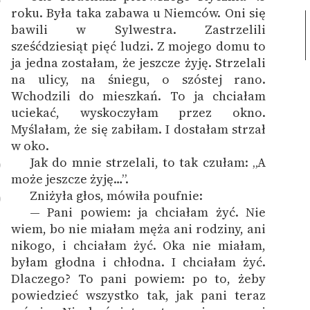
roku. Była taka zabawa u Niemców. Oni się
bawili w Sylwestra. Zastrzelili
sześćdziesiąt pięć ludzi. Z mojego domu to
ja jedna zostałam, że jeszcze żyję. Strzelali
na ulicy, na śniegu, o szóstej rano.
Wchodzili do mieszkań. To ja chciałam
uciekać, wyskoczyłam przez okno.
Myślałam, że się zabiłam. I dostałam strzał
w oko.
Jak do mnie strzelali, to tak czułam: „A
9
może jeszcze żyję…”.
Zniżyła głos, mówiła poufnie:
0
— Pani powiem: ja chciałam żyć. Nie
1
wiem, bo nie miałam męża ani rodziny, ani
nikogo, i chciałam żyć. Oka nie miałam,
byłam głodna i chłodna. I chciałam żyć.
Dlaczego? To pani powiem: po to, żeby
powiedzieć wszystko tak, jak pani teraz