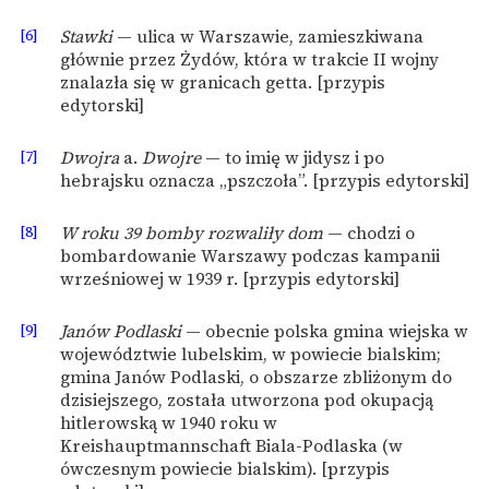
[6]
Stawki
— ulica w Warszawie, zamieszkiwana
głównie przez Żydów, która w trakcie II wojny
znalazła się w granicach getta. [przypis
edytorski]
[7]
Dwojra
a.
Dwojre
— to imię w jidysz i po
hebrajsku oznacza „pszczoła”. [przypis edytorski]
[8]
W roku 39 bomby rozwaliły dom
— chodzi o
bombardowanie Warszawy podczas kampanii
wrześniowej w 1939 r. [przypis edytorski]
[9]
Janów Podlaski
— obecnie polska gmina wiejska w
województwie lubelskim, w powiecie bialskim;
gmina Janów Podlaski, o obszarze zbliżonym do
dzisiejszego, została utworzona pod okupacją
hitlerowską w 1940 roku w
Kreishauptmannschaft Biala-Podlaska (w
ówczesnym powiecie bialskim). [przypis