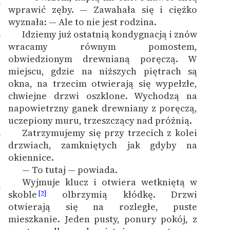
8
wprawić zęby. — Zawahała się i ciężko
Deklaracja dostępności
wyznała: — Ale to nie jest rodzina.
Idziemy już ostatnią kondygnacją i znów
9
wracamy równym pomostem,
obwiedzionym drewnianą poręczą. W
miejscu, gdzie na niższych piętrach są
okna, na trzecim otwierają się wypełzłe,
chwiejne drzwi oszklone. Wychodzą na
napowietrzny ganek drewniany z poręczą,
uczepiony muru, trzeszczący nad próżnią.
Zatrzymujemy się przy trzecich z kolei
0
drzwiach, zamkniętych jak gdyby na
okiennice.
— To tutaj — powiada.
1
Wyjmuje klucz i otwiera wetkniętą w
2
skoble
olbrzymią kłódkę. Drzwi
[2]
otwierają się na rozległe, puste
mieszkanie. Jeden pusty, ponury pokój, z