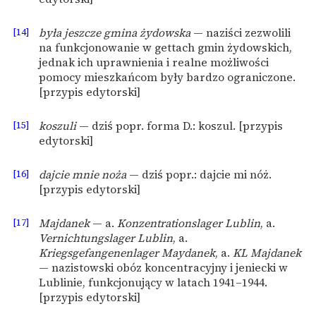
[14]
była jeszcze gmina żydowska
— naziści zezwolili
na funkcjonowanie w gettach gmin żydowskich,
jednak ich uprawnienia i realne możliwości
pomocy mieszkańcom były bardzo ograniczone.
[przypis edytorski]
[15]
koszuli
— dziś popr. forma D.: koszul. [przypis
edytorski]
[16]
dajcie mnie noża
— dziś popr.: dajcie mi nóż.
[przypis edytorski]
[17]
Majdanek
— a.
Konzentrationslager Lublin
, a.
Vernichtungslager Lublin
, a.
Kriegsgefangenenlager Maydanek
, a.
KL Majdanek
— nazistowski obóz koncentracyjny i jeniecki w
Lublinie, funkcjonujący w latach 1941–1944.
[przypis edytorski]