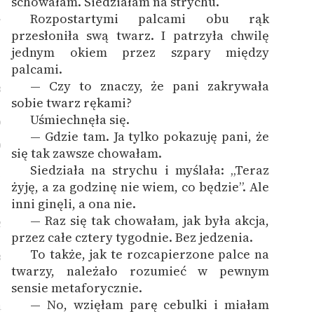
schowałam. Siedziałam na strychu.
Rozpostartymi palcami obu rąk
7
przesłoniła swą twarz. I patrzyła chwilę
jednym okiem przez szpary między
palcami.
— Czy to znaczy, że pani zakrywała
8
sobie twarz rękami?
Uśmiechnęła się.
9
— Gdzie tam. Ja tylko pokazuję pani, że
0
się tak zawsze chowałam.
Siedziała na strychu i myślała: „Teraz
1
żyję, a za godzinę nie wiem, co będzie”. Ale
inni ginęli, a ona nie.
— Raz się tak chowałam, jak była akcja,
2
przez całe cztery tygodnie. Bez jedzenia.
To także, jak te rozcapierzone palce na
3
twarzy, należało rozumieć w pewnym
sensie metaforycznie.
— No, wzięłam parę cebulki i miałam
4