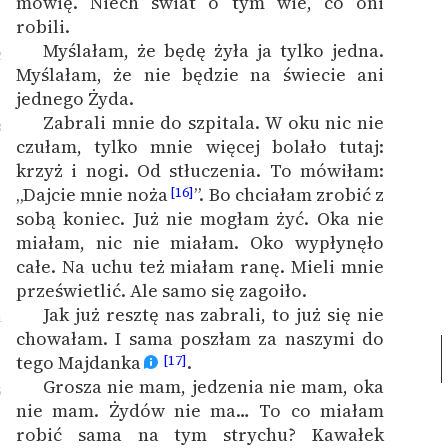
mówię. Niech świat o tym wie, co oni
robili.
Myślałam, że będę żyła ja tylko jedna.
2
Myślałam, że nie będzie na świecie ani
jednego Żyda.
Zabrali mnie do szpitala. W oku nic nie
3
czułam, tylko mnie więcej bolało tutaj:
krzyż i nogi. Od stłuczenia. To mówiłam:
„Dajcie mnie noża
”. Bo chciałam zrobić z
[16]
sobą koniec. Już nie mogłam żyć. Oka nie
miałam, nic nie miałam. Oko wypłynęło
całe. Na uchu też miałam ranę. Mieli mnie
prześwietlić. Ale samo się zagoiło.
Jak już resztę nas zabrali, to już się nie
4
chowałam. I sama poszłam za naszymi do
tego Majdanka
.
[17]
Grosza nie mam, jedzenia nie mam, oka
5
nie mam. Żydów nie ma… To co miałam
robić sama na tym strychu? Kawałek