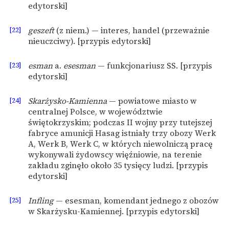
edytorski]
[22]
geszeft
(z niem.) — interes, handel (przeważnie
nieuczciwy). [przypis edytorski]
[23]
esman
a.
esesman
— funkcjonariusz SS. [przypis
edytorski]
[24]
Skarżysko-Kamienna
— powiatowe miasto w
centralnej Polsce, w województwie
świętokrzyskim; podczas II wojny przy tutejszej
fabryce amunicji Hasag istniały trzy obozy Werk
A, Werk B, Werk C, w których niewolniczą pracę
wykonywali żydowscy więźniowie, na terenie
zakładu zginęło około 35 tysięcy ludzi. [przypis
edytorski]
[25]
Infling
— esesman, komendant jednego z obozów
w Skarżysku-Kamiennej. [przypis edytorski]