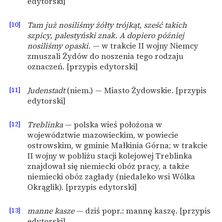
edytorski]
[10]
Tam już nosiliśmy żółty trójkąt, sześć takich
szpicy, palestyński znak. A dopiero później
nosiliśmy opaski.
— w trakcie II wojny Niemcy
zmuszali Żydów do noszenia tego rodzaju
oznaczeń. [przypis edytorski]
[11]
Judenstadt
(niem.) — Miasto Żydowskie. [przypis
edytorski]
[12]
Treblinka
— polska wieś położona w
województwie mazowieckim, w powiecie
ostrowskim, w gminie Małkinia Górna; w trakcie
II wojny w pobliżu stacji kolejowej Treblinka
znajdował się niemiecki obóz pracy, a także
niemiecki obóz zagłady (niedaleko wsi Wólka
Okrąglik). [przypis edytorski]
[13]
manne kasze
— dziś popr.: mannę kaszę. [przypis
edytorski]