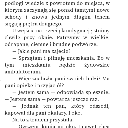
podłogi wiedzie z powrotem do miejsca, w
Zespół
którym zaczynają się ponad tamtymi nowe
schody i znowu jednym długim tchem
sięgają piętra drugiego.
Zasady wykorzystania
U wejścia na trzecią kondygnację stoimy
1
Wolnych Lektur
chwilę przy oknie. Patrzymy w wielkie,
odrapane, ciemne i brudne podwórze.
Logotypy
— Jakie pani ma zajęcie?
2
Materiały promocyjne
— Sprzątam i pilnuję mieszkania. Bo w
3
tym mieszkaniu będzie żydowskie
Polityka prywatności
ambulatorium.
— Więc znalazła pani swoich ludzi? Ma
Regulamin biblioteki
4
pani opiekę i przyjaciół?
Dane fundacji i
— Jestem sama — odpowiada spiesznie.
5
sprawozdania finansowe
— Jestem sama — powtarza jeszcze raz.
— Jednak ten pan, który odszedł,
6
Regulamin darowizn
kupował dla pani okulary. I oko.
Na to z trudem przystała.
Informacja o treściach
7
— Owszem, kupią mi oko. I nawet chcą
wrażliwych