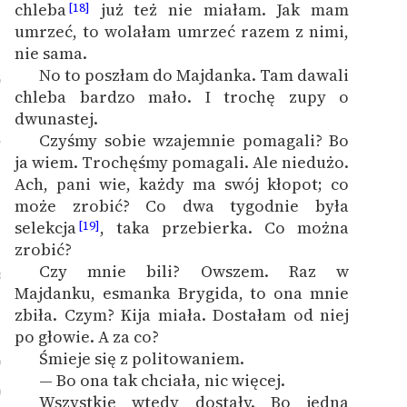
chleba
już też nie miałam. Jak mam
[18]
umrzeć, to wolałam umrzeć razem z nimi,
nie sama.
No to poszłam do Majdanka. Tam dawali
6
chleba bardzo mało. I trochę zupy o
dwunastej.
Czyśmy sobie wzajemnie pomagali? Bo
7
ja wiem. Trochęśmy pomagali. Ale niedużo.
Ach, pani wie, każdy ma swój kłopot; co
może zrobić? Co dwa tygodnie była
selekcja
, taka przebierka. Co można
[19]
zrobić?
Czy mnie bili? Owszem. Raz w
8
Majdanku, esmanka Brygida, to ona mnie
zbiła. Czym? Kija miała. Dostałam od niej
po głowie. A za co?
Śmieje się z politowaniem.
9
— Bo ona tak chciała, nic więcej.
0
Wszystkie wtedy dostały. Bo jedna