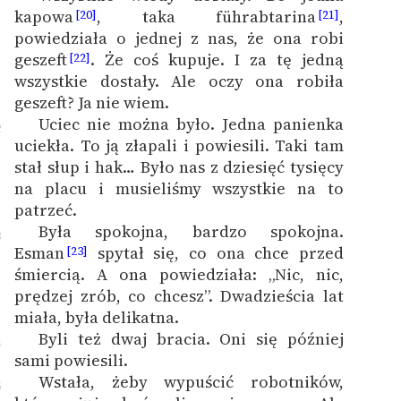
1
kapowa
, taka führabtarina
,
[20]
[21]
powiedziała o jednej z nas, że ona robi
geszeft
. Że coś kupuje. I za tę jedną
[22]
wszystkie dostały. Ale oczy ona robiła
geszeft? Ja nie wiem.
Uciec nie można było. Jedna panienka
2
uciekła. To ją złapali i powiesili. Taki tam
stał słup i hak… Było nas z dziesięć tysięcy
na placu i musieliśmy wszystkie na to
patrzeć.
Była spokojna, bardzo spokojna.
3
Esman
spytał się, co ona chce przed
[23]
śmiercią. A ona powiedziała: „Nic, nic,
prędzej zrób, co chcesz”. Dwadzieścia lat
miała, była delikatna.
Byli też dwaj bracia. Oni się później
4
sami powiesili.
Wstała, żeby wypuścić robotników,
5