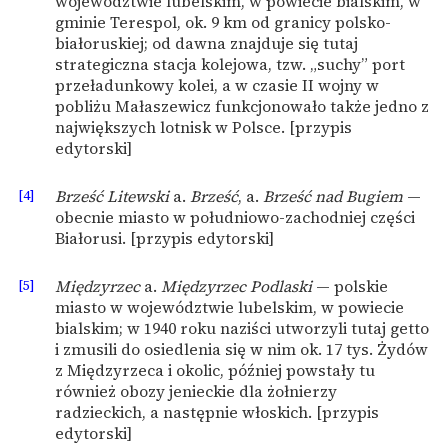
województwie lubelskim, w powiecie bialskim, w
gminie Terespol, ok. 9 km od granicy polsko-
białoruskiej; od dawna znajduje się tutaj
strategiczna stacja kolejowa, tzw. „suchy” port
przeładunkowy kolei, a w czasie II wojny w
pobliżu Małaszewicz funkcjonowało także jedno z
największych lotnisk w Polsce. [przypis
edytorski]
[4]
Brześć Litewski
a.
Brześć
, a.
Brześć nad Bugiem
—
obecnie miasto w południowo-zachodniej części
Białorusi. [przypis edytorski]
[5]
Międzyrzec
a.
Międzyrzec Podlaski
— polskie
miasto w województwie lubelskim, w powiecie
bialskim; w 1940 roku naziści utworzyli tutaj getto
i zmusili do osiedlenia się w nim ok. 17 tys. Żydów
z Międzyrzeca i okolic, później powstały tu
również obozy jenieckie dla żołnierzy
radzieckich, a następnie włoskich. [przypis
edytorski]