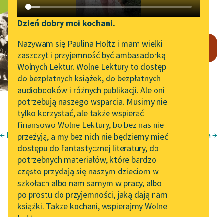
Dwojra Zielona
Katalog DAISY
Zgłoś brak utworu
Podkasty o książkach
Dzień dobry moi kochani.
Aktualności
Narzędzia
Uwaga, tekst zawiera treści
Nazywam się Paulina Holtz i mam wielki
drastyczne.
zaszczyt i przyjemność być ambasadorką
Zapraszamy na spotkanie
Mapa Wolnych Lektur
Wolnych Lektur. Wolne Lektury to dostęp
online z tłumaczkami
do bezpłatnych książek, do bezpłatnych
Leśmianator
literatury skandynawskiej
audiobooków i różnych publikacji. Ale oni
potrzebują naszego wsparcia. Musimy nie
Przewodnik dla piszących i
Spotkanie z Katarzyną
tylko korzystać, ale także wspierać
czytających
Tunkiel w Oslo
finansowo Wolne Lektury, bo bez nas nie
← Przy torze kolejowym
Wiza →
przeżyją, a my bez nich nie będziemy mieć
Wolne Lektury na 32.
Zofia Nałkowska
dostępu do fantastycznej literatury, do
Pol’and’Rock Festivalu
API
Medaliony
potrzebnych materiałów, które bardzo
„Kochanek Lady
OAI-PMH
często przydają się naszym dzieciom w
Dwojra Zielona
Chatterley” do słuchania
szkołach albo nam samym w pracy, albo
Widget Wolnych Lektur
na Wolnych Lekturach
po prostu do przyjemności, jaką dają nam
książki. Także kochani, wspierajmy Wolne
Przypisy
Nowy audiobook –