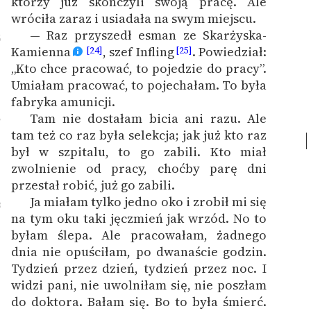
którzy już skończyli swoją pracę. Ale
wróciła zaraz i usiadała na swym miejscu.
— Raz przyszedł esman ze Skarżyska-
6
Kamienna
, szef Infling
. Powiedział:
[24]
[25]
„Kto chce pracować, to pojedzie do pracy”.
Umiałam pracować, to pojechałam. To była
fabryka amunicji.
Tam nie dostałam bicia ani razu. Ale
7
tam też co raz była selekcja; jak już kto raz
był w szpitalu, to go zabili. Kto miał
zwolnienie od pracy, choćby parę dni
przestał robić, już go zabili.
Ja miałam tylko jedno oko i zrobił mi się
8
na tym oku taki jęczmień jak wrzód. No to
byłam ślepa. Ale pracowałam, żadnego
dnia nie opuściłam, po dwanaście godzin.
Tydzień przez dzień, tydzień przez noc. I
widzi pani, nie uwolniłam się, nie poszłam
do doktora. Bałam się. Bo to była śmierć.