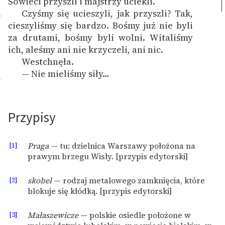
Sowieci przyszli i majstrzy uciekli.
Czyśmy się ucieszyli, jak przyszli? Tak,
0
cieszyliśmy się bardzo. Bośmy już nie byli
za drutami, bośmy byli wolni. Witaliśmy
ich, aleśmy ani nie krzyczeli, ani nic.
Westchnęła.
1
— Nie mieliśmy siły…
2
Przypisy
[1]
Praga
— tu: dzielnica Warszawy położona na
prawym brzegu Wisły. [przypis edytorski]
[2]
skobel
— rodzaj metalowego zamknięcia, które
blokuje się kłódką. [przypis edytorski]
[3]
Małaszewicze
— polskie osiedle położone w