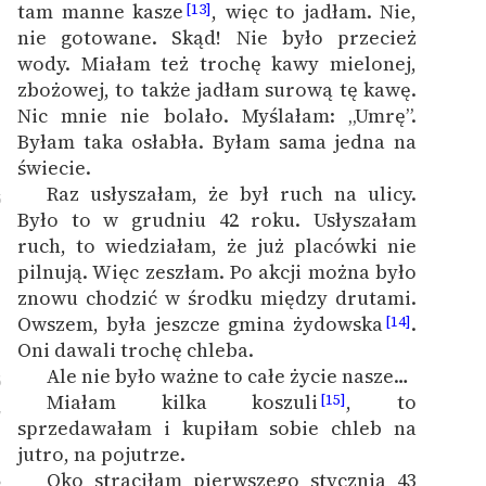
tam manne kasze
, więc to jadłam. Nie,
[13]
nie gotowane. Skąd! Nie było przecież
wody. Miałam też trochę kawy mielonej,
zbożowej, to także jadłam surową tę kawę.
Nic mnie nie bolało. Myślałam: „Umrę”.
Byłam taka osłabła. Byłam sama jedna na
świecie.
Raz usłyszałam, że był ruch na ulicy.
5
Było to w grudniu 42 roku. Usłyszałam
ruch, to wiedziałam, że już placówki nie
pilnują. Więc zeszłam. Po akcji można było
znowu chodzić w środku między drutami.
Owszem, była jeszcze gmina żydowska
.
[14]
Oni dawali trochę chleba.
Ale nie było ważne to całe życie nasze…
6
Miałam kilka koszuli
, to
[15]
7
sprzedawałam i kupiłam sobie chleb na
jutro, na pojutrze.
Oko straciłam pierwszego stycznia 43
8