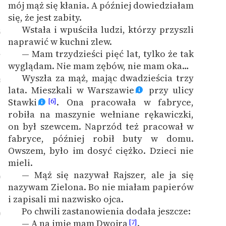
mój mąż się kłania. A później dowiedziałam
się, że jest zabity.
Wstała i wpuściła ludzi, którzy przyszli
6
naprawić w kuchni zlew.
— Mam trzydzieści pięć lat, tylko że tak
7
wyglądam. Nie mam zębów, nie mam oka…
Wyszła za mąż, mając dwadzieścia trzy
8
lata. Mieszkali w Warszawie
przy ulicy
Stawki
. Ona pracowała w fabryce,
[6]
robiła na maszynie wełniane rękawiczki,
on był szewcem. Naprzód też pracował w
fabryce, później robił buty w domu.
Owszem, było im dosyć ciężko. Dzieci nie
mieli.
— Mąż się nazywał Rajszer, ale ja się
9
nazywam Zielona. Bo nie miałam papierów
i zapisali mi nazwisko ojca.
Po chwili zastanowienia dodała jeszcze:
0
— A na imię mam Dwojra
.
[7]