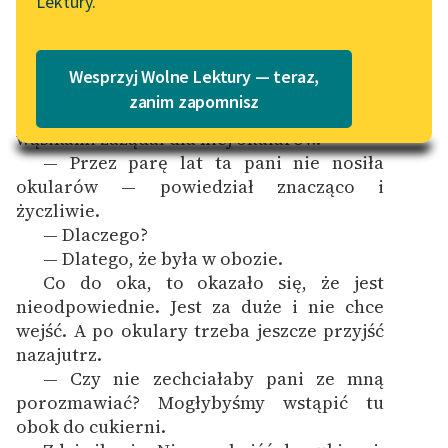
Lektury.
„Marzenie o Oriencie”
Katalog
Sophie Elkan
Katalog w formacie PDF
Nieduża kobieta z czarną przepaską na
Blog
Wesprzyj Wolne Lektury — teraz,
oku stanęła przy ladzie. Jej równie drobny
zanim zapomnisz
i cokolwiek dziwny towarzysz z czarnymi
wąsikami zażądał dla niej okularów.
Lektury szkolne i klasyka
— Przez parę lat ta pani nie nosiła
literatury do słuchania dla
okularów — powiedział znacząco i
uczennic i uczniów z
życzliwie.
niepełnosprawnościami
— Dlaczego?
— Dlatego, że była w obozie.
E-kolekcja lektur
Co do oka, to okazało się, że jest
szkolnych i literatury do
nieodpowiednie. Jest za duże i nie chce
słuchania dla uczennic i
wejść. A po okulary trzeba jeszcze przyjść
uczniów z
nazajutrz.
niepełnosprawnościami
— Czy nie zechciałaby pani ze mną
Feministyczne inspiracje.
porozmawiać? Mogłybyśmy wstąpić tu
Popularyzacja
obok do cukierni.
skandynawskiej literatury