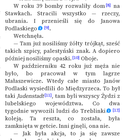
1
W roku 39 bomby rozwaliły dom
na
[8]
2
Stawkach. Stracili wszystko — rzeczy,
ubrania. I przenieśli się do Janowa
Podlaskiego
.
[9]
Wetchnęła.
3
— Tam już nosiliśmy żółty trójkąt, sześć
4
takich szpicy, palestyński znak. A dopiero
później nosiliśmy opaski.
Oboje.
[10]
W październiku 42 roku już męża nie
5
było, bo pracował w tym lagrze
Małaszewicze. Wtedy całe miasto Janów
Podlaski wysiedlili do Międzyrzeca. To był
taki
Judenstadt
, tam byli wszyscy Żydzi z
[11]
lubelskiego województwa. Co dwa
tygodnie wywozili ludzi do Treblinki
[12]
koleją. Ta reszta, co została, była
zamknięta w getcie. Inni ginęli, ona nie.
— Jak była akcja, to ja się zawsze
6