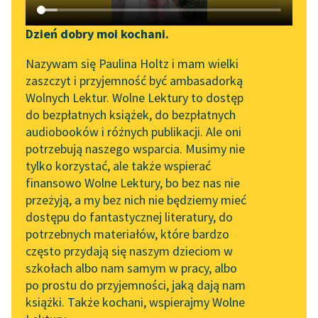
Katalog DAISY
Zgłoś brak utworu
Urke Nachalnik
Podkasty o książkach
Dzień dobry moi kochani.
Rozpruwacze
Aktualności
Narzędzia
Nazywam się Paulina Holtz i mam wielki
zaszczyt i przyjemność być ambasadorką
— Tak!… Tak!… Masz
„Prokurator Alicja Horn”
Mapa Wolnych Lektur
Wolnych Lektur. Wolne Lektury to dostęp
rację, mówiąc, że
do słuchania
do bezpłatnych książek, do bezpłatnych
jestem podły. Ona
Leśmianator
audiobooków i różnych publikacji. Ale oni
nie… Tylko ja… Całe
Byliśmy częścią AI Impact
potrzebują naszego wsparcia. Musimy nie
Przewodnik dla piszących i
Lab
życie starałem...
tylko korzystać, ale także wspierać
czytających
finansowo Wolne Lektury, bo bez nas nie
Zapraszamy na spotkanie
Czytaj więcej
przeżyją, a my bez nich nie będziemy mieć
online z tłumaczkami
dostępu do fantastycznej literatury, do
literatury skandynawskiej
API
potrzebnych materiałów, które bardzo
Spotkanie z Katarzyną
OAI-PMH
często przydają się naszym dzieciom w
Tunkiel w Oslo
szkołach albo nam samym w pracy, albo
Urke Nachalnik
Widget Wolnych Lektur
po prostu do przyjemności, jaką dają nam
Rozpruwacze
102. lata temu zmarł
książki. Także kochani, wspierajmy Wolne
Przypisy
Joseph Conrad