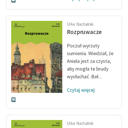
Zasady wykorzystania
Wolnych Lektur
Urke Nachalnik
Logotypy
Rozpruwacze
Materiały promocyjne
Poczuł wyrzuty
sumienia. Wiedział, że
Polityka prywatności
Aniela jest za czysta,
Regulamin biblioteki
aby mogła te brudy
Dane fundacji i
wysłuchać. Bał...
sprawozdania finansowe
Czytaj więcej
Regulamin darowizn
Informacja o treściach
wrażliwych
Urke Nachalnik
Deklaracja dostępności