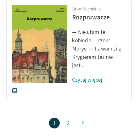
Urke Nachalnik
Rozpruwacze
— Nie ufam tej
kobiecie — rzekł
Moryc. — I z wami, i z
Krygierem też nie
jest...
Czytaj więcej
1
2