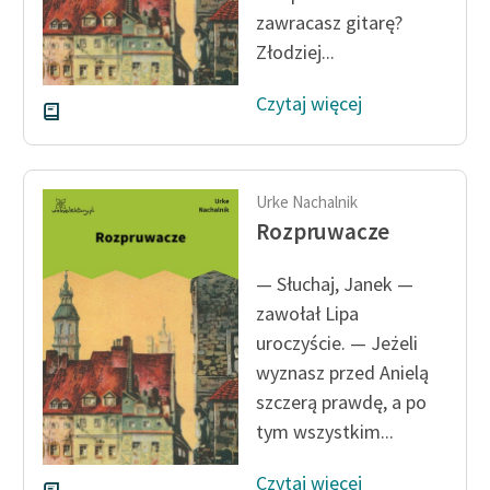
Ręce pełne poezji
zawracasz gitarę?
Złodziej...
Kolekcje edukacyjne
twórców przechodzących
Czytaj więcej
do domeny publicznej,
lektur szkolnych oraz
Starego Testamentu
Urke Nachalnik
Odkurzamy bohaterów
Rozpruwacze
Szkoła Poezji Wolnych
Lektur
— Słuchaj, Janek —
zawołał Lipa
O nas
uroczyście. — Jeżeli
Kontakt
wyznasz przed Anielą
szczerą prawdę, a po
O projekcie
tym wszystkim...
Zespół
Czytaj więcej