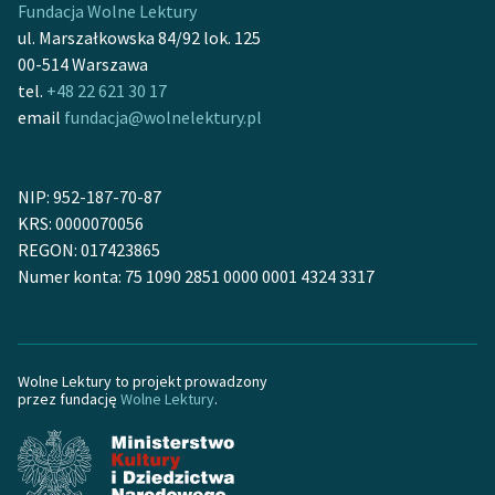
Fundacja Wolne Lektury
Ręce pełne poezji
ul. Marszałkowska 84/92 lok. 125
Kolekcje edukacyjne
00-514 Warszawa
twórców przechodzących
tel.
+48 22 621 30 17
do domeny publicznej,
email
fundacja@wolnelektury.pl
lektur szkolnych oraz
Starego Testamentu
NIP: 952-187-70-87
Odkurzamy bohaterów
KRS: 0000070056
REGON: 017423865
Szkoła Poezji Wolnych
Numer konta: 75 1090 2851 0000 0001 4324 3317
Lektur
O nas
Kontakt
Wolne Lektury to projekt prowadzony
przez fundację
Wolne Lektury
.
O projekcie
Zespół