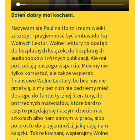
Katalog DAISY
Zgłoś brak utworu
Urke Nachalnik
Podkasty o książkach
Dzień dobry moi kochani.
Rozpruwacze
Aktualności
Narzędzia
Nazywam się Paulina Holtz i mam wielki
zaszczyt i przyjemność być ambasadorką
Poczuł wyrzuty
„Prokurator Alicja Horn”
Mapa Wolnych Lektur
Wolnych Lektur. Wolne Lektury to dostęp
sumienia. Wiedział, że
do słuchania
do bezpłatnych książek, do bezpłatnych
Aniela jest za czysta,
Leśmianator
audiobooków i różnych publikacji. Ale oni
aby mogła te brudy
Byliśmy częścią AI Impact
potrzebują naszego wsparcia. Musimy nie
Przewodnik dla piszących i
Lab
wysłuchać. Bał...
tylko korzystać, ale także wspierać
czytających
finansowo Wolne Lektury, bo bez nas nie
Zapraszamy na spotkanie
Czytaj więcej
przeżyją, a my bez nich nie będziemy mieć
online z tłumaczkami
dostępu do fantastycznej literatury, do
literatury skandynawskiej
API
potrzebnych materiałów, które bardzo
Spotkanie z Katarzyną
OAI-PMH
często przydają się naszym dzieciom w
Tunkiel w Oslo
szkołach albo nam samym w pracy, albo
Widget Wolnych Lektur
po prostu do przyjemności, jaką dają nam
102. lata temu zmarł
książki. Także kochani, wspierajmy Wolne
Przypisy
Motyw: Wyrzuty sumienia
Joseph Conrad