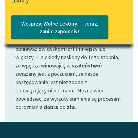
Lektury.
Katalog
W tekstach literackich dość często zwraca się
Blog
uwagę na sytuacje, w których bohater
Katalog w formacie PDF
Wesprzyj Wolne Lektury — teraz,
odczuwa psychiczny dyskomfort w związku ze
Lektury szkolne i klasyka
zanim zapomnisz
swoimi
czynami
. Są to sytuacje, w których
literatury do słuchania dla
dokonuje się rodzaj etycznej samooceny,
uczennic i uczniów z
ponieważ ów dyskomfort (mniejszy lub
niepełnosprawnościami
większy — niekiedy nasilony do tego stopnia,
E-kolekcja lektur
że wpędza winowajcę w
szaleństwo
)
szkolnych i literatury do
związany jest z poczuciem, że nasze
słuchania dla uczennic i
postępowanie jest niezgodne z
uczniów z
obowiązującymi normami. Można więc
niepełnosprawnościami
powiedzieć, że wyrzuty sumienia są procesem
odróżniania
dobra
od
zła
.
Feministyczne inspiracje.
Popularyzacja
skandynawskiej literatury
feministycznej