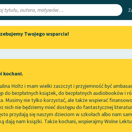
Z
rzebujemy Twojego wsparcia!
Aktualności
Narzędzia
e Lektury
„Prokurator Alicja Horn” do
Mapa Wolnych 
słuchania
irmami
Leśmianator
Byliśmy częścią AI Impact Lab
ewsletter
Przewodnik dla
i kochani.
Zapraszamy na spotkanie
czytających
online z tłumaczkami
lina Holtz i mam wielki zaszczyt i przyjemność być ambasa
literatury skandynawskiej
ze
Rozpruwacze
p do bezpłatnych książek, do bezpłatnych audiobooków i różn
API
Spotkanie z Katarzyną Tunkiel
. Musimy nie tylko korzystać, ale także wspierać finansowo
ce redakcyjne
w Oslo
OAI-PMH
ez nich nie będziemy mieć dostępu do fantastycznej literatu
ęsto przydają się naszym dzieciom w szkołach albo nam sam
102. lata temu zmarł Joseph
Widget Wolnyc
Conrad
ką dają nam książki. Także kochani, wspierajmy Wolne Lektu
oru
Przypisy
chalnik
Blog
Moty