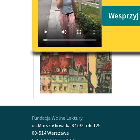
Podkasty o książkach
Rozp
Wesprzyj
Ale ot
w kącie
Czytaj
Fundacja Wolne Lektury
ul. Marszałkowska 84/92 lok. 125
00-514 Warszawa