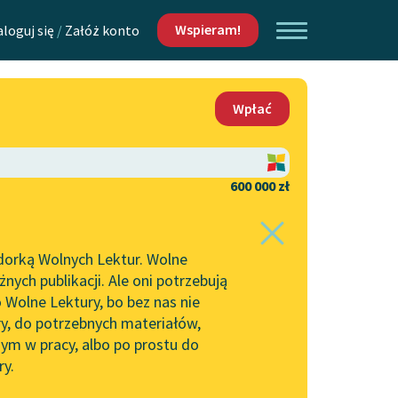
Wspieram!
aloguj się
/
Załóż konto
O nas
Wpłać
Lektur
Kontakt
O projekcie
600 000 zł
 piszących i
Zespół
dorką Wolnych Lektur. Wolne
Zasady wykorzystania
ych publikacji. Ale oni potrzebują
Wolnych Lektur
 Wolne Lektury, bo bez nas nie
Logotypy
ry, do potrzebnych materiałów,
ym w pracy, albo po prostu do
h Lektur
Materiały promocyjne
ry.
Polityka prywatności
w: Pająk