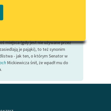
Regulamin biblioteki
rdziej klasycznym pająkiem w naszej
macie PDF
Dane fundacji i sprawozdania
ze jest oczywiście Arachne - prządka i
finansowe
ka (ale i samobójczyni); jej symbolika
Regulamin darowizn
 się z kobiecym pisarstwem. Jednak
 zwykle jest znakiem opuszczenia
Informacja o treściach
wrażliwych
goś miejsca (gdy jest nie używane przez
 zasiedlają je pająki), to też synonim
Deklaracja dostępności
dlistwa - jak ten, o którym Senator w
ach
Mickiewicza śnił, że wpadł mu do
a.