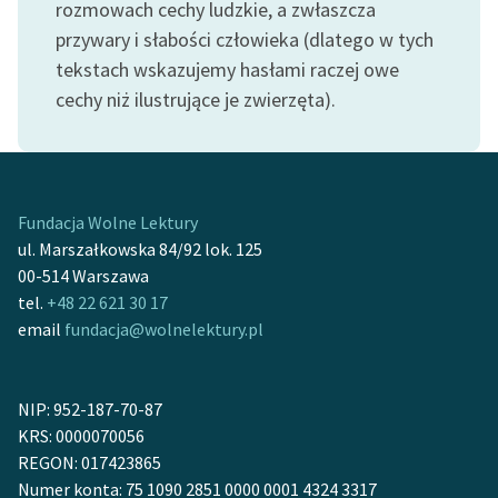
rozmowach cechy ludzkie, a zwłaszcza
Ręce pełne poezji
przywary i słabości człowieka (dlatego w tych
Kolekcje edukacyjne
tekstach wskazujemy hasłami raczej owe
twórców przechodzących
cechy niż ilustrujące je zwierzęta).
do domeny publicznej,
lektur szkolnych oraz
Starego Testamentu
Odkurzamy bohaterów
Fundacja Wolne Lektury
ul. Marszałkowska 84/92 lok. 125
Szkoła Poezji Wolnych
00-514 Warszawa
Lektur
tel.
+48 22 621 30 17
O nas
email
fundacja@wolnelektury.pl
Kontakt
NIP: 952-187-70-87
O projekcie
KRS: 0000070056
Zespół
REGON: 017423865
Numer konta: 75 1090 2851 0000 0001 4324 3317