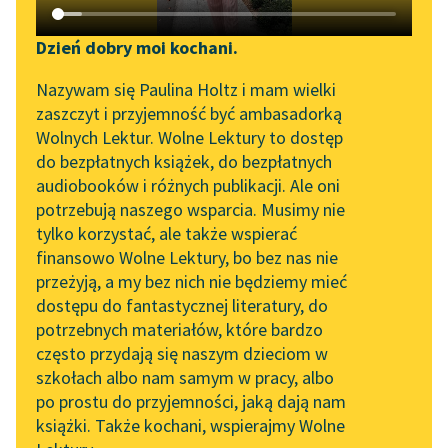
Katalog DAISY
Zgłoś brak utworu
Lucy Maud Montgomery
Podkasty o książkach
Dzień dobry moi kochani.
Ania z Wyspy
Aktualności
Narzędzia
Nazywam się Paulina Holtz i mam wielki
zaszczyt i przyjemność być ambasadorką
Pan
„Prokurator Alicja Horn”
Mapa Wolnych Lektur
Wolnych Lektur. Wolne Lektury to dostęp
Harrison
do słuchania
do bezpłatnych książek, do bezpłatnych
Leśmianator
chciał
audiobooków i różnych publikacji. Ale oni
Byliśmy częścią AI Impact
się
potrzebują naszego wsparcia. Musimy nie
Przewodnik dla piszących i
Lab
pozbyć
tylko korzystać, ale także wspierać
czytających
swego
finansowo Wolne Lektury, bo bez nas nie
Zapraszamy na spotkanie
psa,
przeżyją, a my bez nich nie będziemy mieć
online z tłumaczkami
dostępu do fantastycznej literatury, do
więc go
literatury skandynawskiej
API
potrzebnych materiałów, które bardzo
od razu
Spotkanie z Katarzyną
OAI-PMH
często przydają się naszym dzieciom w
powiesił,
Tunkiel w Oslo
szkołach albo nam samym w pracy, albo
ale on
Widget Wolnych Lektur
po prostu do przyjemności, jaką dają nam
102. lata temu zmarł
odżył...
książki. Także kochani, wspierajmy Wolne
Przypisy
Joseph Conrad