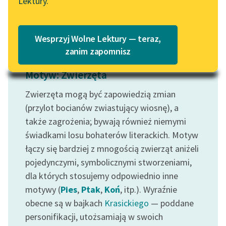
Lektury.
Czytaj więcej
Katalog
Blog
Katalog w formacie PDF
Wesprzyj Wolne Lektury — teraz,
Lektury szkolne i klasyka
zanim zapomnisz
literatury do słuchania dla
Motyw: Zwierzęta
uczennic i uczniów z
niepełnosprawnościami
Zwierzęta mogą być zapowiedzią zmian
E-kolekcja lektur
(przylot bocianów zwiastujący wiosnę), a
szkolnych i literatury do
także zagrożenia; bywają również niemymi
słuchania dla uczennic i
świadkami losu bohaterów literackich. Motyw
uczniów z
łączy się bardziej z mnogością zwierząt aniżeli
niepełnosprawnościami
pojedynczymi, symbolicznymi stworzeniami,
Feministyczne inspiracje.
dla których stosujemy odpowiednio inne
Popularyzacja
motywy (
Pies
,
Ptak
,
Koń
, itp.). Wyraźnie
skandynawskiej literatury
obecne są w bajkach
Krasickiego
— poddane
feministycznej
personifikacji, utożsamiają w swoich