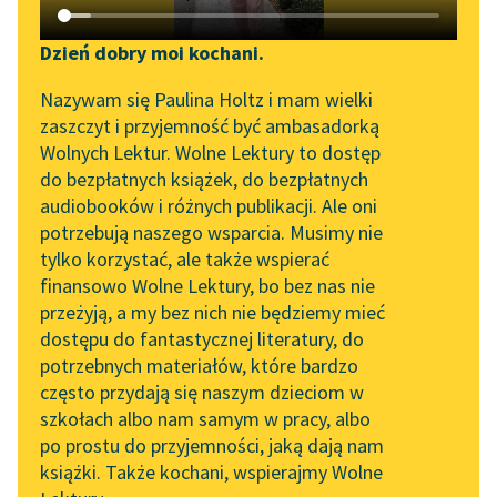
Katalog DAISY
Zgłoś brak utworu
Lucy Maud Montgomery
Podkasty o książkach
Dzień dobry moi kochani.
Ania z Wyspy
Aktualności
Narzędzia
Nazywam się Paulina Holtz i mam wielki
zaszczyt i przyjemność być ambasadorką
Lekarze twierdzą, że
„Prokurator Alicja Horn”
Mapa Wolnych Lektur
Wolnych Lektur. Wolne Lektury to dostęp
suchoty są zaraźliwe.
do słuchania
do bezpłatnych książek, do bezpłatnych
Zawsze wiedziałam, że
Leśmianator
audiobooków i różnych publikacji. Ale oni
Ruby coś złapie, od
Byliśmy częścią AI Impact
potrzebują naszego wsparcia. Musimy nie
Przewodnik dla piszących i
Lab
czasu jej...
tylko korzystać, ale także wspierać
czytających
finansowo Wolne Lektury, bo bez nas nie
Zapraszamy na spotkanie
Czytaj więcej
przeżyją, a my bez nich nie będziemy mieć
online z tłumaczkami
dostępu do fantastycznej literatury, do
literatury skandynawskiej
API
potrzebnych materiałów, które bardzo
Spotkanie z Katarzyną
OAI-PMH
często przydają się naszym dzieciom w
Tunkiel w Oslo
szkołach albo nam samym w pracy, albo
Lucy Maud Montgomery
Widget Wolnych Lektur
po prostu do przyjemności, jaką dają nam
Ania z Wyspy
102. lata temu zmarł
książki. Także kochani, wspierajmy Wolne
Przypisy
Joseph Conrad