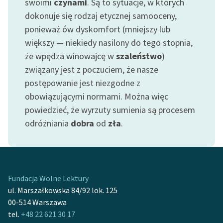
swoimi
czynami
. Są to sytuacje, w których
Ręce pełne poezji
dokonuje się rodzaj etycznej samooceny,
Kolekcje edukacyjne
ponieważ ów dyskomfort (mniejszy lub
twórców przechodzących
większy — niekiedy nasilony do tego stopnia,
do domeny publicznej,
że wpędza winowajcę w
szaleństwo
)
lektur szkolnych oraz
związany jest z poczuciem, że nasze
Starego Testamentu
postępowanie jest niezgodne z
Odkurzamy bohaterów
obowiązującymi normami. Można więc
powiedzieć, że wyrzuty sumienia są procesem
Szkoła Poezji Wolnych
odróżniania
dobra
od
zła
.
Lektur
O nas
Kontakt
Fundacja Wolne Lektury
O projekcie
ul. Marszałkowska 84/92 lok. 125
00-514 Warszawa
Zespół
tel.
+48 22 621 30 17