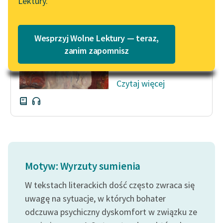
Lektury.
Tadzio nie czuł się
Katalog
Blog
zupełnie dobrze,
Katalog w formacie PDF
chociaż raczej by się
Wesprzyj Wolne Lektury — teraz,
dał zabić, niż przyznał
Lektury szkolne i klasyka
zanim zapomnisz
to...
literatury do słuchania dla
uczennic i uczniów z
Czytaj więcej
niepełnosprawnościami
E-kolekcja lektur
szkolnych i literatury do
słuchania dla uczennic i
uczniów z
niepełnosprawnościami
Motyw: Wyrzuty sumienia
Feministyczne inspiracje.
W tekstach literackich dość często zwraca się
Popularyzacja
skandynawskiej literatury
uwagę na sytuacje, w których bohater
feministycznej
odczuwa psychiczny dyskomfort w związku ze