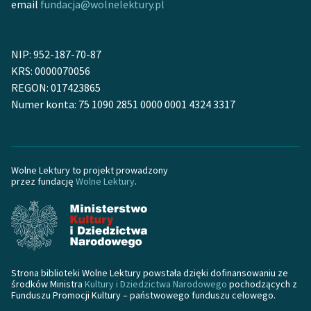
email
fundacja@wolnelektury.pl
Zasady wykorzystania
Wolnych Lektur
NIP: 952-187-70-87
KRS: 0000070056
Logotypy
REGON: 017423865
Materiały promocyjne
Numer konta: 75 1090 2851 0000 0001 4324 3317
Polityka prywatności
Regulamin biblioteki
Wolne Lektury to projekt prowadzony
przez fundację
Wolne Lektury
.
Dane fundacji i
sprawozdania finansowe
Regulamin darowizn
Informacja o treściach
wrażliwych
Strona biblioteki Wolne Lektury powstała dzięki dofinansowaniu ze
środków Ministra
Kultury i Dziedzictwa Narodowego
pochodzących z
Funduszu Promocji Kultury – państwowego funduszu celowego.
Deklaracja dostępności