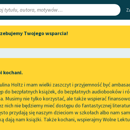
Z
rzebujemy Twojego wsparcia!
Aktualności
Narzędzia
e Lektury
„Prokurator Alicja Horn” do
Mapa Wolnych 
słuchania
irmami
Leśmianator
Byliśmy częścią AI Impact Lab
ewsletter
Przewodnik dla
i kochani.
Zapraszamy na spotkanie
czytających
online z tłumaczkami
lina Holtz i mam wielki zaszczyt i przyjemność być ambasa
literatury skandynawskiej
ze
Ania z Wyspy
p do bezpłatnych książek, do bezpłatnych audiobooków i różn
API
Spotkanie z Katarzyną Tunkiel
. Musimy nie tylko korzystać, ale także wspierać finansowo
ce redakcyjne
w Oslo
OAI-PMH
ez nich nie będziemy mieć dostępu do fantastycznej literatu
ęsto przydają się naszym dzieciom w szkołach albo nam sam
102. lata temu zmarł Joseph
Widget Wolnyc
Conrad
ką dają nam książki. Także kochani, wspierajmy Wolne Lektu
oru
Przypisy
aud Montgomery
Blog
Moty