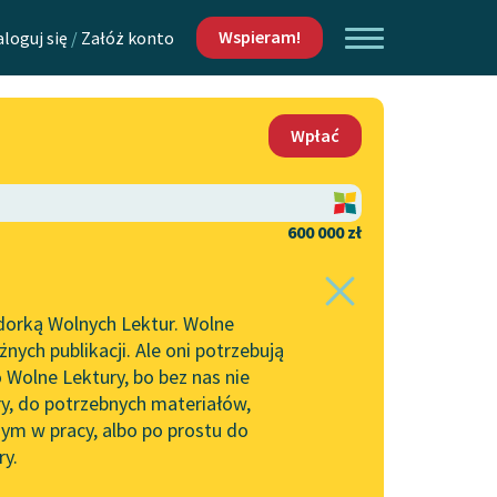
Wspieram!
aloguj się
/
Załóż konto
O nas
Wpłać
Lektur
Kontakt
O projekcie
600 000 zł
 piszących i
Zespół
dorką Wolnych Lektur. Wolne
Zasady wykorzystania
ych publikacji. Ale oni potrzebują
Wolnych Lektur
 Wolne Lektury, bo bez nas nie
Logotypy
ry, do potrzebnych materiałów,
ym w pracy, albo po prostu do
h Lektur
Materiały promocyjne
ry.
Polityka prywatności
w: Walka