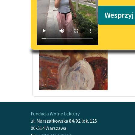
Podkasty o książkach
Ania 
Wesprzyj
W tej 
wesoło
Czytaj
Fundacja Wolne Lektury
ul. Marszałkowska 84/92 lok. 125
00-514 Warszawa