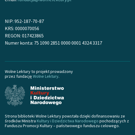
feministycznej
Ręce pełne poezji
NIP: 952-187-70-87
KRS: 0000070056
Kolekcje edukacyjne
REGON: 017423865
twórców przechodzących
Numer konta: 75 1090 2851 0000 0001 4324 3317
do domeny publicznej,
lektur szkolnych oraz
Starego Testamentu
Odkurzamy bohaterów
Wolne Lektury to projekt prowadzony
przez fundację
Wolne Lektury
.
Szkoła Poezji Wolnych
Lektur
O nas
Kontakt
Strona biblioteki Wolne Lektury powstała dzięki dofinansowaniu ze
środków Ministra
Kultury i Dziedzictwa Narodowego
pochodzących z
Funduszu Promocji Kultury – państwowego funduszu celowego.
O projekcie