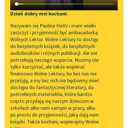
Katalog DAISY
Zgłoś brak utworu
Lucy Maud Montgomery
Podkasty o książkach
Dzień dobry moi kochani.
Ania z Wyspy
Aktualności
Narzędzia
Nazywam się Paulina Holtz i mam wielki
zaszczyt i przyjemność być ambasadorką
— Nie sądzę, aby
Zapraszamy na spotkanie
Mapa Wolnych Lektur
Wolnych Lektur. Wolne Lektury to dostęp
diabeł był aż tak
online z tłumaczkami
do bezpłatnych książek, do bezpłatnych
brzydki — rzekła ciotka
Leśmianator
literatury skandynawskiej
audiobooków i różnych publikacji. Ale oni
Jakubina w zamyśleniu.
potrzebują naszego wsparcia. Musimy nie
Przewodnik dla piszących i
Spotkanie z Katarzyną
— Nie wyrządzałby...
tylko korzystać, ale także wspierać
czytających
Tunkiel w Oslo
finansowo Wolne Lektury, bo bez nas nie
Czytaj więcej
przeżyją, a my bez nich nie będziemy mieć
Wolne Lektury na 32.
dostępu do fantastycznej literatury, do
Pol’and’Rock Festivalu
API
potrzebnych materiałów, które bardzo
„Kochanek Lady
OAI-PMH
często przydają się naszym dzieciom w
Chatterley” do słuchania
szkołach albo nam samym w pracy, albo
Widget Wolnych Lektur
na Wolnych Lekturach
po prostu do przyjemności, jaką dają nam
książki. Także kochani, wspierajmy Wolne
Przypisy
Motyw: Uroda
Nowy audiobook –