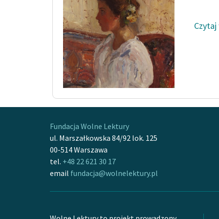
Czytaj
Fundacja Wolne Lektury
ul. Marszałkowska 84/92 lok. 125
00-514 Warszawa
tel.
+48 22 621 30 17
email
fundacja@wolnelektury.pl
Wolne Lektury to projekt prowadzony