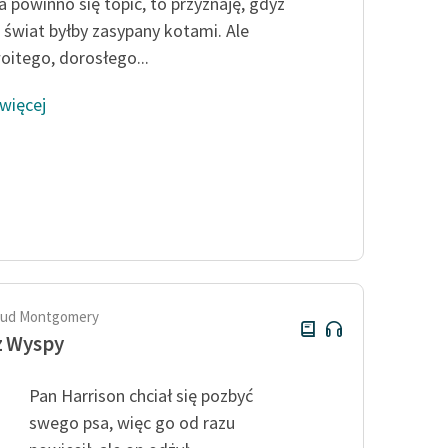
publicznej, lektur szkolnych
a powinno się topić, to przyznaję, gdyż
oraz Starego Testamentu
j świat byłby zasypany kotami. Ale
oitego, dorosłego...
Odkurzamy bohaterów
Szkoła Poezji Wolnych Lektur
 więcej
aud Montgomery
z Wyspy
Pan Harrison chciał się pozbyć
swego psa, więc go od razu