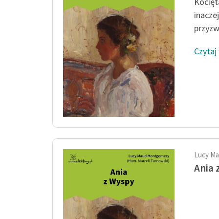
Kocięt
inacze
przyzw
Czytaj
Lucy M
Ania 