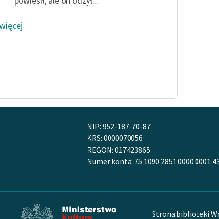
powiesił, ale on odżył...
 więcej
NIP: 952-187-70-87
KRS: 0000070056
REGON: 017423865
Numer konta: 75 1090 2851 0000 0001 4
Strona biblioteki W