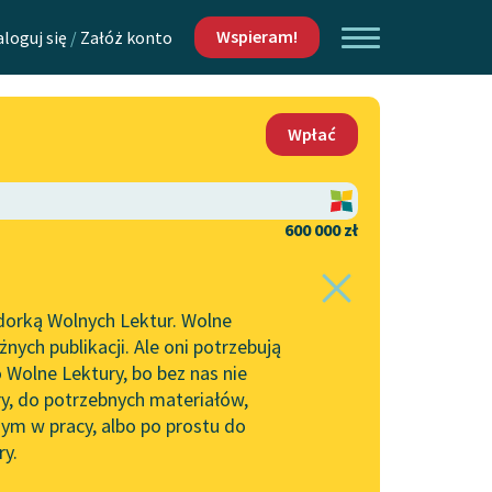
Wspieram!
aloguj się
/
Załóż konto
O nas
Wpłać
Lektur
Kontakt
O projekcie
600 000 zł
 piszących i
Zespół
dorką Wolnych Lektur. Wolne
Zasady wykorzystania
ych publikacji. Ale oni potrzebują
Wolnych Lektur
 Wolne Lektury, bo bez nas nie
Logotypy
ry, do potrzebnych materiałów,
ym w pracy, albo po prostu do
h Lektur
Materiały promocyjne
ry.
Polityka prywatności
w: Obyczaje