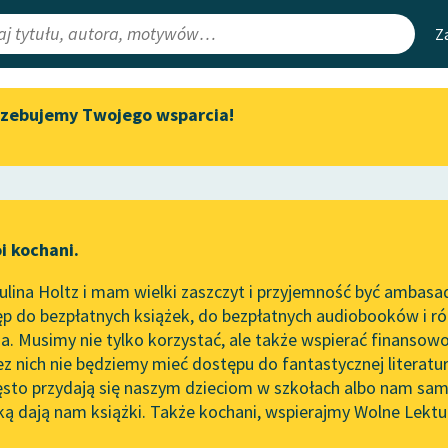
Z
rzebujemy Twojego wsparcia!
Aktualności
Narzędzia
e Lektury
Zapraszamy na spotkanie
Mapa Wolnych 
online z tłumaczkami
irmami
Leśmianator
literatury skandynawskiej
ewsletter
Przewodnik dla
Spotkanie z Katarzyną Tunkiel
i kochani.
czytających
w Oslo
lina Holtz i mam wielki zaszczyt i przyjemność być ambasa
Wolne Lektury na 32.
worze
Ania z Wyspy
p do bezpłatnych książek, do bezpłatnych audiobooków i różn
Pol’and’Rock Festivalu
API
. Musimy nie tylko korzystać, ale także wspierać finansowo
ce redakcyjne
„Kochanek Lady Chatterley”
OAI-PMH
ez nich nie będziemy mieć dostępu do fantastycznej literatu
do słuchania na Wolnych
ęsto przydają się naszym dzieciom w szkołach albo nam sam
Lekturach
Widget Wolnyc
ką dają nam książki. Także kochani, wspierajmy Wolne Lektu
oru
Nowy audiobook – „Marzenie
Przypisy
aud Montgomery
Moty
o Oriencie” Sophie Elkan