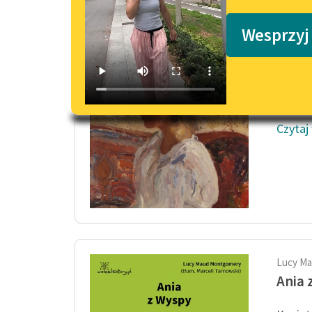
Podkasty o książkach
Ania 
Wesprzyj
— Czy 
dlateg
— Nie, 
Czytaj
Lucy M
Ania 