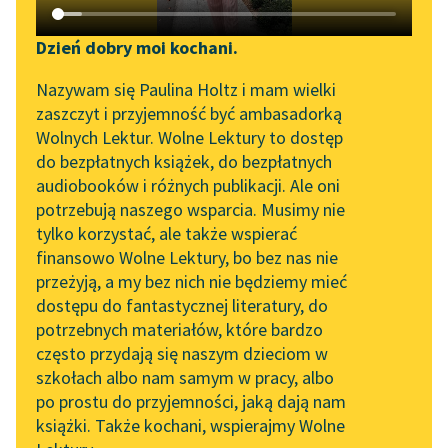
Katalog DAISY
Zgłoś brak utworu
Lucy Maud Montgomery
Podkasty o książkach
Dzień dobry moi kochani.
Ania z Wyspy
Aktualności
Narzędzia
Nazywam się Paulina Holtz i mam wielki
zaszczyt i przyjemność być ambasadorką
Co do strony
Zapraszamy na spotkanie
Mapa Wolnych Lektur
Wolnych Lektur. Wolne Lektury to dostęp
finansowej…
online z tłumaczkami
do bezpłatnych książek, do bezpłatnych
Leśmianator
ale o tym nie
literatury skandynawskiej
audiobooków i różnych publikacji. Ale oni
będę
potrzebują naszego wsparcia. Musimy nie
Przewodnik dla piszących i
Spotkanie z Katarzyną
mówiła.
tylko korzystać, ale także wspierać
czytających
Tunkiel w Oslo
Kogo
finansowo Wolne Lektury, bo bez nas nie
bogowie
przeżyją, a my bez nich nie będziemy mieć
Wolne Lektury na 32.
dostępu do fantastycznej literatury, do
chcą
Pol’and’Rock Festivalu
API
potrzebnych materiałów, które bardzo
pognębić,
„Kochanek Lady
OAI-PMH
często przydają się naszym dzieciom w
czynią...
Chatterley” do słuchania
szkołach albo nam samym w pracy, albo
Widget Wolnych Lektur
na Wolnych Lekturach
po prostu do przyjemności, jaką dają nam
Czytaj więcej
książki. Także kochani, wspierajmy Wolne
Przypisy
Nowy audiobook –