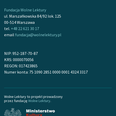
feministycznej
Fundacja Wolne Lektury
Ręce pełne poezji
ul. Marszałkowska 84/92 lok. 125
00-514 Warszawa
Kolekcje edukacyjne
tel.
+48 22 621 30 17
twórców przechodzących
email
fundacja@wolnelektury.pl
do domeny publicznej,
lektur szkolnych oraz
Starego Testamentu
NIP: 952-187-70-87
KRS: 0000070056
Odkurzamy bohaterów
REGON: 017423865
Szkoła Poezji Wolnych
Numer konta: 75 1090 2851 0000 0001 4324 3317
Lektur
O nas
Wolne Lektury to projekt prowadzony
Kontakt
przez fundację
Wolne Lektury
.
O projekcie