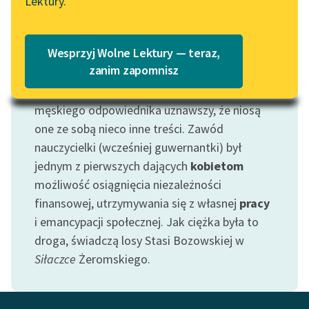
Lektury.
„Marzenie o Oriencie”
Katalog
Sophie Elkan
Katalog w formacie PDF
Blog
Wesprzyj Wolne Lektury — teraz,
Motyw: Nauczycielka
zanim zapomnisz
Oddzieliliśmy motyw nauczycielki od jego
Lektury szkolne i klasyka
męskiego odpowiednika uznawszy, że niosą
literatury do słuchania dla
one ze sobą nieco inne treści. Zawód
uczennic i uczniów z
nauczycielki (wcześniej guwernantki) był
niepełnosprawnościami
jednym z pierwszych dających
kobietom
E-kolekcja lektur
możliwość osiągnięcia niezależności
szkolnych i literatury do
finansowej, utrzymywania się z własnej
pracy
słuchania dla uczennic i
i emancypacji społecznej. Jak ciężka była to
uczniów z
droga, świadczą losy Stasi Bozowskiej w
niepełnosprawnościami
Siłaczce
Żeromskiego.
Feministyczne inspiracje.
Popularyzacja
skandynawskiej literatury