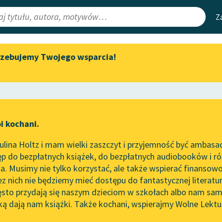
Z
rzebujemy Twojego wsparcia!
Aktualności
Narzędzia
e Lektury
Spotkanie z Katarzyną Tunkiel
Mapa Wolnych 
w Oslo
irmami
Leśmianator
Wolne Lektury na 32.
ewsletter
Przewodnik dla
Pol’and’Rock Festivalu
i kochani.
czytających
„Kochanek Lady Chatterley”
lina Holtz i mam wielki zaszczyt i przyjemność być ambasa
do słuchania na Wolnych
e
Ania z Wyspy
p do bezpłatnych książek, do bezpłatnych audiobooków i różn
Lekturach
API
. Musimy nie tylko korzystać, ale także wspierać finansowo
ce redakcyjne
Nowy audiobook – „Marzenie
OAI-PMH
ez nich nie będziemy mieć dostępu do fantastycznej literatu
o Oriencie” Sophie Elkan
ęsto przydają się naszym dzieciom w szkołach albo nam sam
Widget Wolnyc
Kolekcja Nadwyraz.com x
ką dają nam książki. Także kochani, wspierajmy Wolne Lektu
oru
Wolne Lektury – idealna na
Przypisy
aud Montgomery
Moty
lato