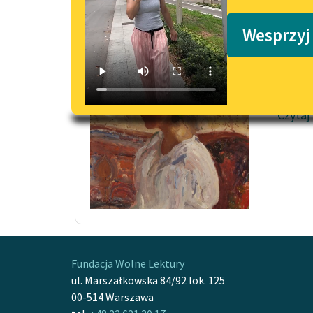
Podkasty o książkach
Ania 
Wesprzyj
Rok je
wiosen
różami,
Czytaj
Fundacja Wolne Lektury
ul. Marszałkowska 84/92 lok. 125
00-514 Warszawa