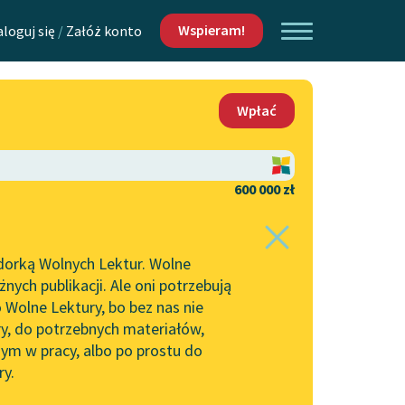
Wspieram!
aloguj się
/
Załóż konto
O nas
Wpłać
Lektur
Kontakt
O projekcie
600 000 zł
 piszących i
Zespół
dorką Wolnych Lektur. Wolne
Zasady wykorzystania
ych publikacji. Ale oni potrzebują
Wolnych Lektur
 Wolne Lektury, bo bez nas nie
Logotypy
ry, do potrzebnych materiałów,
ym w pracy, albo po prostu do
h Lektur
Materiały promocyjne
ry.
Polityka prywatności
w: Czas