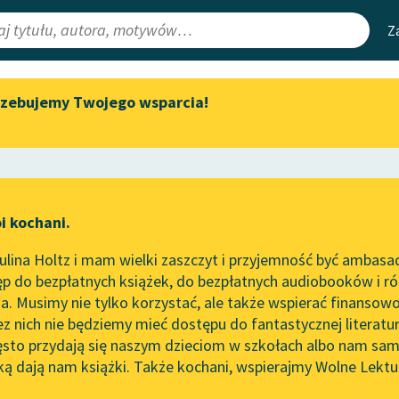
Z
rzebujemy Twojego wsparcia!
Aktualności
Narzędzia
e Lektury
Spotkanie z Katarzyną Tunkiel
Mapa Wolnych 
w Oslo
irmami
Leśmianator
Wolne Lektury na 32.
ewsletter
Przewodnik dla
Pol’and’Rock Festivalu
i kochani.
czytających
„Kochanek Lady Chatterley”
lina Holtz i mam wielki zaszczyt i przyjemność być ambasa
do słuchania na Wolnych
e
Mała księżniczka
p do bezpłatnych książek, do bezpłatnych audiobooków i różn
Lekturach
API
. Musimy nie tylko korzystać, ale także wspierać finansowo
ce redakcyjne
Nowy audiobook – „Marzenie
OAI-PMH
ez nich nie będziemy mieć dostępu do fantastycznej literatu
o Oriencie” Sophie Elkan
ęsto przydają się naszym dzieciom w szkołach albo nam sam
Widget Wolnyc
Kolekcja Nadwyraz.com x
ką dają nam książki. Także kochani, wspierajmy Wolne Lektu
oru
Wolne Lektury – idealna na
Przypisy
 Hodgson Burnett
Moty
lato