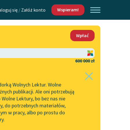
Wspieram!
aloguj się
/
Załóż konto
O nas
Wpłać
Lektur
Kontakt
O projekcie
600 000 zł
 piszących i
Zespół
dorką Wolnych Lektur. Wolne
Zasady wykorzystania
ych publikacji. Ale oni potrzebują
Wolnych Lektur
 Wolne Lektury, bo bez nas nie
Logotypy
ry, do potrzebnych materiałów,
ym w pracy, albo po prostu do
h Lektur
Materiały promocyjne
ry.
Polityka prywatności
w: Zima