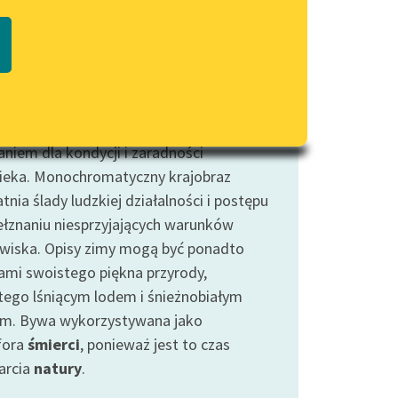
Regulamin biblioteki
roku kojarzona z dreszczem zimna i
macie PDF
Dane fundacji i sprawozdania
u zarazem, została zilustrowana
finansowe
ażby w
Królowej śniegu
Andersena czy
Regulamin darowizn
ach
Reymonta. W literaturze zima jawi
ako niezwykle trudny okres, będący
Informacja o treściach
wrażliwych
niem dla kondycji i zaradności
ieka. Monochromatyczny krajobraz
Deklaracja dostępności
nia ślady ludzkiej działalności i postępu
ełznaniu niesprzyjających warunków
wiska. Opisy zimy mogą być ponadto
ami swoistego piękna przyrody,
tego lśniącym lodem i śnieżnobiałym
m. Bywa wykorzystywana jako
fora
śmierci
, ponieważ jest to czas
arcia
natury
.