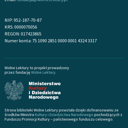
feministycznej
Ręce pełne poezji
NIP: 952-187-70-87
KRS: 0000070056
Kolekcje edukacyjne
REGON: 017423865
twórców przechodzących
Numer konta: 75 1090 2851 0000 0001 4324 3317
do domeny publicznej,
lektur szkolnych oraz
Starego Testamentu
Odkurzamy bohaterów
Wolne Lektury to projekt prowadzony
przez fundację
Wolne Lektury
.
Szkoła Poezji Wolnych
Lektur
O nas
Kontakt
Strona biblioteki Wolne Lektury powstała dzięki dofinansowaniu ze
środków Ministra
Kultury i Dziedzictwa Narodowego
pochodzących z
Funduszu Promocji Kultury – państwowego funduszu celowego.
O projekcie