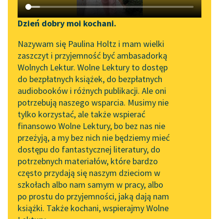
Katalog DAISY
Zgłoś brak utworu
Frances Hodgson Burnett
Podkasty o książkach
Dzień dobry moi kochani.
Mała księżniczka
Aktualności
Narzędzia
Nazywam się Paulina Holtz i mam wielki
zaszczyt i przyjemność być ambasadorką
— Czemu ona nazwała
Zapraszamy na spotkanie
Mapa Wolnych Lektur
Wolnych Lektur. Wolne Lektury to dostęp
mnie
ładną
? Nie
online z tłumaczkami
do bezpłatnych książek, do bezpłatnych
jestem wcale ładna.
Leśmianator
literatury skandynawskiej
audiobooków i różnych publikacji. Ale oni
Taka Belcia, córka
potrzebują naszego wsparcia. Musimy nie
Przewodnik dla piszących i
Spotkanie z Katarzyną
pułkownika Grange,
tylko korzystać, ale także wspierać
czytających
Tunkiel w Oslo
ma...
finansowo Wolne Lektury, bo bez nas nie
przeżyją, a my bez nich nie będziemy mieć
Wolne Lektury na 32.
Czytaj więcej
dostępu do fantastycznej literatury, do
Pol’and’Rock Festivalu
API
potrzebnych materiałów, które bardzo
„Kochanek Lady
OAI-PMH
często przydają się naszym dzieciom w
Chatterley” do słuchania
szkołach albo nam samym w pracy, albo
Widget Wolnych Lektur
na Wolnych Lekturach
po prostu do przyjemności, jaką dają nam
książki. Także kochani, wspierajmy Wolne
Przypisy
Motyw: Uroda
Nowy audiobook –