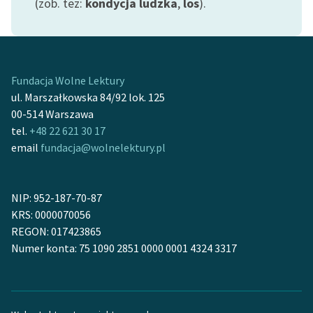
(zob. też:
kondycja ludzka
,
los
).
feministycznej
Ręce pełne poezji
Kolekcje edukacyjne
Fundacja Wolne Lektury
twórców przechodzących
ul. Marszałkowska 84/92 lok. 125
do domeny publicznej,
00-514 Warszawa
lektur szkolnych oraz
tel.
+48 22 621 30 17
Starego Testamentu
email
fundacja@wolnelektury.pl
Odkurzamy bohaterów
Szkoła Poezji Wolnych
NIP: 952-187-70-87
Lektur
KRS: 0000070056
REGON: 017423865
O nas
Numer konta: 75 1090 2851 0000 0001 4324 3317
Kontakt
O projekcie