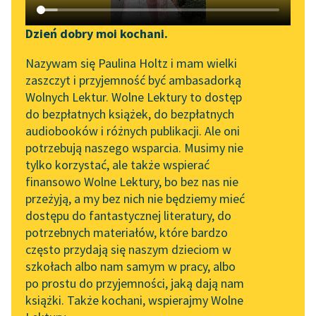
Katalog DAISY
Zgłoś brak utworu
Frances Hodgson Burnett
Podkasty o książkach
Dzień dobry moi kochani.
Mała księżniczka
Aktualności
Narzędzia
Nazywam się Paulina Holtz i mam wielki
zaszczyt i przyjemność być ambasadorką
Gdy Becky schodziła ze
Zapraszamy na spotkanie
Mapa Wolnych Lektur
Wolnych Lektur. Wolne Lektury to dostęp
schodów, nie była już
online z tłumaczkami
do bezpłatnych książek, do bezpłatnych
tą samą Becky, która z
Leśmianator
literatury skandynawskiej
audiobooków i różnych publikacji. Ale oni
trudem gramoliła...
potrzebują naszego wsparcia. Musimy nie
Przewodnik dla piszących i
Spotkanie z Katarzyną
tylko korzystać, ale także wspierać
czytających
Czytaj więcej
Tunkiel w Oslo
finansowo Wolne Lektury, bo bez nas nie
przeżyją, a my bez nich nie będziemy mieć
Wolne Lektury na 32.
dostępu do fantastycznej literatury, do
Pol’and’Rock Festivalu
API
potrzebnych materiałów, które bardzo
„Kochanek Lady
OAI-PMH
często przydają się naszym dzieciom w
Chatterley” do słuchania
szkołach albo nam samym w pracy, albo
Frances Hodgson Burnett
Widget Wolnych Lektur
na Wolnych Lekturach
po prostu do przyjemności, jaką dają nam
Mała księżniczka
książki. Także kochani, wspierajmy Wolne
Przypisy
Nowy audiobook –