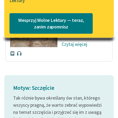
Lektury.
„Marzenie o Oriencie”
Dotychczas Becky
Katalog
Sophie Elkan
prawie nie wiedziała,
Katalog w formacie PDF
co to śmiech; nie
Blog
Wesprzyj Wolne Lektury — teraz,
nastrajało ją do
zanim zapomnisz
radości jej smutne...
Lektury szkolne i klasyka
Czytaj więcej
literatury do słuchania dla
uczennic i uczniów z
niepełnosprawnościami
E-kolekcja lektur
szkolnych i literatury do
słuchania dla uczennic i
Motyw: Szczęście
uczniów z
niepełnosprawnościami
Tak różnie bywa określany ów stan, którego
Feministyczne inspiracje.
wszyscy pragną, że warto zebrać wypowiedzi
Popularyzacja
na temat szczęścia i przyjrzeć się im z uwagą
skandynawskiej literatury