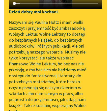
Katalog DAISY
Zgłoś brak utworu
Frances Hodgson Burnett
Podkasty o książkach
Dzień dobry moi kochani.
Mała księżniczka
Aktualności
Narzędzia
Nazywam się Paulina Holtz i mam wielki
zaszczyt i przyjemność być ambasadorką
Becky uważała ów
„Prokurator Alicja Horn”
Mapa Wolnych Lektur
Wolnych Lektur. Wolne Lektury to dostęp
tytuł za rzecz
do słuchania
do bezpłatnych książek, do bezpłatnych
najsłuszniejszą w
Leśmianator
audiobooków i różnych publikacji. Ale oni
świecie. Znajomość,
Byliśmy częścią AI Impact
potrzebują naszego wsparcia. Musimy nie
Przewodnik dla piszących i
Lab
zawarta w ów mglisty
tylko korzystać, ale także wspierać
czytających
dzień...
finansowo Wolne Lektury, bo bez nas nie
Zapraszamy na spotkanie
przeżyją, a my bez nich nie będziemy mieć
online z tłumaczkami
Czytaj więcej
dostępu do fantastycznej literatury, do
literatury skandynawskiej
API
potrzebnych materiałów, które bardzo
Spotkanie z Katarzyną
OAI-PMH
często przydają się naszym dzieciom w
Tunkiel w Oslo
szkołach albo nam samym w pracy, albo
Frances Hodgson Burnett
Widget Wolnych Lektur
po prostu do przyjemności, jaką dają nam
Mała księżniczka
102. lata temu zmarł
książki. Także kochani, wspierajmy Wolne
Przypisy
Joseph Conrad