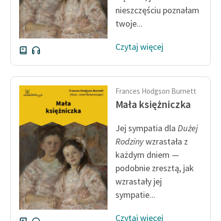
Ręce pełne poezji
nieszczęściu poznałam
twoje...
Kolekcje edukacyjne
twórców przechodzących
Czytaj więcej
do domeny publicznej,
lektur szkolnych oraz
Starego Testamentu
Frances Hodgson Burnett
Odkurzamy bohaterów
Mała księżniczka
Szkoła Poezji Wolnych
Lektur
Jej sympatia dla
Dużej
Rodziny
wzrastała z
O nas
każdym dniem —
Kontakt
podobnie zresztą, jak
wzrastały jej
O projekcie
sympatie...
Zespół
Czytaj więcej