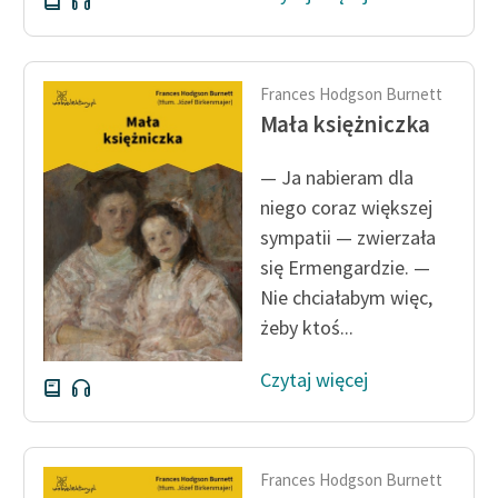
Zasady wykorzystania
Wolnych Lektur
Frances Hodgson Burnett
Logotypy
Mała księżniczka
Materiały promocyjne
— Ja nabieram dla
niego coraz większej
Polityka prywatności
sympatii — zwierzała
Regulamin biblioteki
się Ermengardzie. —
Dane fundacji i
Nie chciałabym więc,
sprawozdania finansowe
żeby ktoś...
Regulamin darowizn
Czytaj więcej
Informacja o treściach
wrażliwych
Frances Hodgson Burnett
Deklaracja dostępności