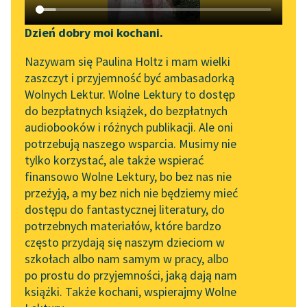
Katalog DAISY
Zgłoś brak utworu
Frances Hodgson Burnett
Podkasty o książkach
Dzień dobry moi kochani.
Mała księżniczka
Aktualności
Narzędzia
Nazywam się Paulina Holtz i mam wielki
zaszczyt i przyjemność być ambasadorką
— Drogi przyjacielu —
„Prokurator Alicja Horn”
Mapa Wolnych Lektur
Wolnych Lektur. Wolne Lektury to dostęp
odpowiedział
do słuchania
do bezpłatnych książek, do bezpłatnych
pogodnie pan
Leśmianator
audiobooków i różnych publikacji. Ale oni
Carmichael. — Im
Byliśmy częścią AI Impact
potrzebują naszego wsparcia. Musimy nie
Przewodnik dla piszących i
Lab
prędzej przestaniesz
tylko korzystać, ale także wspierać
czytających
się trapić, tym lepiej
finansowo Wolne Lektury, bo bez nas nie
Zapraszamy na spotkanie
dla twego...
przeżyją, a my bez nich nie będziemy mieć
online z tłumaczkami
dostępu do fantastycznej literatury, do
literatury skandynawskiej
API
Czytaj więcej
potrzebnych materiałów, które bardzo
Spotkanie z Katarzyną
OAI-PMH
często przydają się naszym dzieciom w
Tunkiel w Oslo
szkołach albo nam samym w pracy, albo
Widget Wolnych Lektur
po prostu do przyjemności, jaką dają nam
102. lata temu zmarł
książki. Także kochani, wspierajmy Wolne
Przypisy
Joseph Conrad