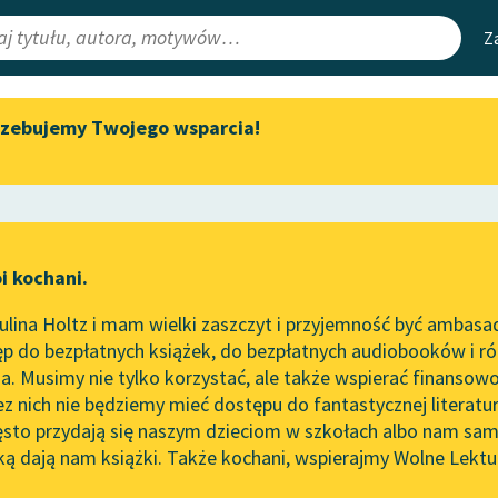
Z
rzebujemy Twojego wsparcia!
Aktualności
Narzędzia
e Lektury
„Prokurator Alicja Horn” do
Mapa Wolnych 
słuchania
irmami
Leśmianator
Byliśmy częścią AI Impact Lab
ewsletter
Przewodnik dla
i kochani.
Zapraszamy na spotkanie
czytających
online z tłumaczkami
lina Holtz i mam wielki zaszczyt i przyjemność być ambasa
literatury skandynawskiej
ze
Mała księżniczka
p do bezpłatnych książek, do bezpłatnych audiobooków i różn
API
Spotkanie z Katarzyną Tunkiel
. Musimy nie tylko korzystać, ale także wspierać finansowo
ce redakcyjne
w Oslo
OAI-PMH
ez nich nie będziemy mieć dostępu do fantastycznej literatu
ęsto przydają się naszym dzieciom w szkołach albo nam sam
102. lata temu zmarł Joseph
Widget Wolnyc
Conrad
ką dają nam książki. Także kochani, wspierajmy Wolne Lektu
oru
Przypisy
 Hodgson Burnett
Blog
Moty