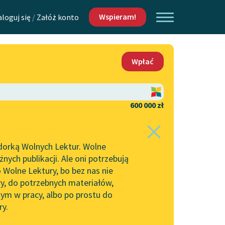
Wspieram!
aloguj się
/
Załóż konto
O nas
Wpłać
Lektur
Kontakt
O projekcie
600 000 zł
 piszących i
Zespół
dorką Wolnych Lektur. Wolne
Zasady wykorzystania
ych publikacji. Ale oni potrzebują
Wolnych Lektur
 Wolne Lektury, bo bez nas nie
Logotypy
ry, do potrzebnych materiałów,
ym w pracy, albo po prostu do
h Lektur
Materiały promocyjne
ry.
Polityka prywatności
w: Niebo