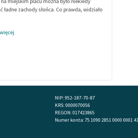
na miejskim placu można było niekiedy
Odkurzamy bohaterów
ć ładne zachody słońca. Co prawda, widziało
Szkoła Poezji Wolnych Lektur
 więcej
NIP: 952-187-70-87
KRS: 0000070056
REGON: 017423865
Numer konta: 75 1090 2851 0000 0001 4