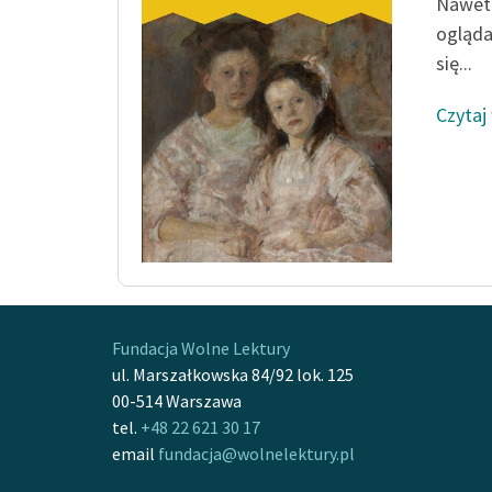
Nawet 
ogląda
się...
Czytaj
Fundacja Wolne Lektury
ul. Marszałkowska 84/92 lok. 125
00-514 Warszawa
tel.
+48 22 621 30 17
email
fundacja@wolnelektury.pl