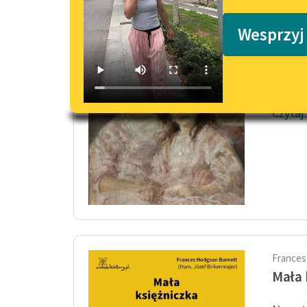
Podkasty o książkach
Mała 
Wesprzyj
— Posz
tego p
zobaczy
Czytaj
Frances
Mała 