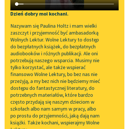
Katalog DAISY
Zgłoś brak utworu
Kornel Makuszyński
Podkasty o książkach
Dzień dobry moi kochani.
Szaleństwa panny
Aktualności
Narzędzia
Nazywam się Paulina Holtz i mam wielki
Ewy
zaszczyt i przyjemność być ambasadorką
Spotkanie z Katarzyną
Mapa Wolnych Lektur
Wolnych Lektur. Wolne Lektury to dostęp
Smętne te historie
Tunkiel w Oslo
do bezpłatnych książek, do bezpłatnych
powtarzały się kilka
Leśmianator
audiobooków i różnych publikacji. Ale oni
Wolne Lektury na 32.
razy do roku i gdyby
potrzebują naszego wsparcia. Musimy nie
Przewodnik dla piszących i
Pol’and’Rock Festivalu
nie owe dni chmurne...
tylko korzystać, ale także wspierać
czytających
finansowo Wolne Lektury, bo bez nas nie
„Kochanek Lady
Czytaj więcej
przeżyją, a my bez nich nie będziemy mieć
Chatterley” do słuchania
dostępu do fantastycznej literatury, do
na Wolnych Lekturach
API
potrzebnych materiałów, które bardzo
Nowy audiobook –
OAI-PMH
często przydają się naszym dzieciom w
„Marzenie o Oriencie”
szkołach albo nam samym w pracy, albo
Widget Wolnych Lektur
Sophie Elkan
po prostu do przyjemności, jaką dają nam
książki. Także kochani, wspierajmy Wolne
Przypisy
Motyw: Zabawa
Kolekcja Nadwyraz.com x