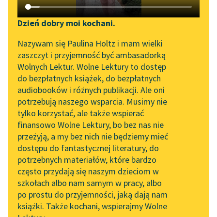
Katalog DAISY
Zgłoś brak utworu
Kornel Makuszyński
Podkasty o książkach
Dzień dobry moi kochani.
Szaleństwa panny
Aktualności
Narzędzia
Nazywam się Paulina Holtz i mam wielki
Ewy
zaszczyt i przyjemność być ambasadorką
Spotkanie z Katarzyną
Mapa Wolnych Lektur
Wolnych Lektur. Wolne Lektury to dostęp
Ewcia, siedząc przy
Tunkiel w Oslo
do bezpłatnych książek, do bezpłatnych
otwartym oknie
Leśmianator
audiobooków i różnych publikacji. Ale oni
Wolne Lektury na 32.
swojego pokoiku,
potrzebują naszego wsparcia. Musimy nie
Przewodnik dla piszących i
Pol’and’Rock Festivalu
który się znajdował na
tylko korzystać, ale także wspierać
czytających
tej samej wysokości
finansowo Wolne Lektury, bo bez nas nie
„Kochanek Lady
geograficznej...
przeżyją, a my bez nich nie będziemy mieć
Chatterley” do słuchania
dostępu do fantastycznej literatury, do
na Wolnych Lekturach
API
Czytaj więcej
potrzebnych materiałów, które bardzo
Nowy audiobook –
OAI-PMH
często przydają się naszym dzieciom w
„Marzenie o Oriencie”
szkołach albo nam samym w pracy, albo
Widget Wolnych Lektur
Sophie Elkan
po prostu do przyjemności, jaką dają nam
książki. Także kochani, wspierajmy Wolne
Przypisy
Kolekcja Nadwyraz.com x