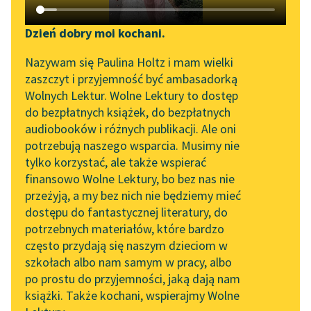
Katalog DAISY
Zgłoś brak utworu
Kornel Makuszyński
Podkasty o książkach
Dzień dobry moi kochani.
Szaleństwa panny
Aktualności
Narzędzia
Nazywam się Paulina Holtz i mam wielki
Ewy
zaszczyt i przyjemność być ambasadorką
Zapraszamy na spotkanie
Mapa Wolnych Lektur
Wolnych Lektur. Wolne Lektury to dostęp
– Coś się pali…
online z tłumaczkami
do bezpłatnych książek, do bezpłatnych
Leśmianator
literatury skandynawskiej
audiobooków i różnych publikacji. Ale oni
— Aha! — rzekła Ewcia
potrzebują naszego wsparcia. Musimy nie
Przewodnik dla piszących i
— Coś się pali.
Spotkanie z Katarzyną
tylko korzystać, ale także wspierać
czytających
Tunkiel w Oslo
finansowo Wolne Lektury, bo bez nas nie
— Jakiś papier czy
przeżyją, a my bez nich nie będziemy mieć
Wolne Lektury na 32.
pierze?
dostępu do fantastycznej literatury, do
Pol’and’Rock Festivalu
API
potrzebnych materiałów, które bardzo
— Mnie się...
„Kochanek Lady
OAI-PMH
często przydają się naszym dzieciom w
Chatterley” do słuchania
szkołach albo nam samym w pracy, albo
Czytaj więcej
Widget Wolnych Lektur
na Wolnych Lekturach
po prostu do przyjemności, jaką dają nam
książki. Także kochani, wspierajmy Wolne
Przypisy
Nowy audiobook –