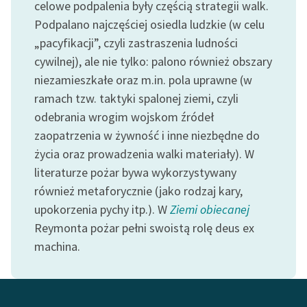
celowe podpalenia były częścią strategii walk.
feministycznej
Podpalano najczęściej osiedla ludzkie (w celu
Ręce pełne poezji
„pacyfikacji”, czyli zastraszenia ludności
cywilnej), ale nie tylko: palono również obszary
Kolekcje edukacyjne
niezamieszkałe oraz m.in. pola uprawne (w
twórców przechodzących
ramach tzw. taktyki spalonej ziemi, czyli
do domeny publicznej,
odebrania wrogim wojskom źródeł
lektur szkolnych oraz
Starego Testamentu
zaopatrzenia w żywność i inne niezbędne do
życia oraz prowadzenia walki materiały). W
Odkurzamy bohaterów
literaturze pożar bywa wykorzystywany
Szkoła Poezji Wolnych
również metaforycznie (jako rodzaj kary,
Lektur
upokorzenia pychy itp.). W
Ziemi obiecanej
Reymonta pożar pełni swoistą rolę deus ex
O nas
machina.
Kontakt
O projekcie