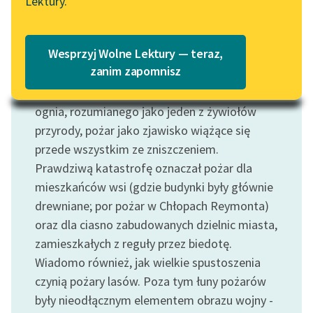
Lektury.
„Marzenie o Oriencie”
Katalog
Sophie Elkan
Katalog w formacie PDF
Motyw: Pożar
Blog
Wesprzyj Wolne Lektury — teraz,
zanim zapomnisz
Choć ogień jest jego przyczyną i, by tak rzec,
główną substancją – odróżniliśmy od motywu
Lektury szkolne i klasyka
ognia, rozumianego jako jeden z żywiołów
literatury do słuchania dla
przyrody, pożar jako zjawisko wiążące się
uczennic i uczniów z
przede wszystkim ze zniszczeniem.
niepełnosprawnościami
Prawdziwą katastrofę oznaczał pożar dla
E-kolekcja lektur
mieszkańców wsi (gdzie budynki były głównie
szkolnych i literatury do
drewniane; por pożar w Chłopach Reymonta)
słuchania dla uczennic i
oraz dla ciasno zabudowanych dzielnic miasta,
uczniów z
zamieszkałych z reguły przez biedotę.
niepełnosprawnościami
Wiadomo również, jak wielkie spustoszenia
Feministyczne inspiracje.
czynią pożary lasów. Poza tym łuny pożarów
Popularyzacja
były nieodłącznym elementem obrazu wojny -
skandynawskiej literatury