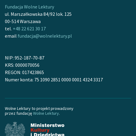
Zespół
Fundacja Wolne Lektury
ul. Marszałkowska 84/92 lok. 125
00-514 Warszawa
Zasady wykorzystania
tel.
+48 22 621 30 17
Wolnych Lektur
email
fundacja@wolnelektury.pl
Logotypy
NIP: 952-187-70-87
Materiały promocyjne
KRS: 0000070056
Polityka prywatności
REGON: 017423865
Numer konta: 75 1090 2851 0000 0001 4324 3317
Regulamin biblioteki
Dane fundacji i
sprawozdania finansowe
Wolne Lektury to projekt prowadzony
przez fundację
Wolne Lektury
.
Regulamin darowizn
Informacja o treściach
wrażliwych