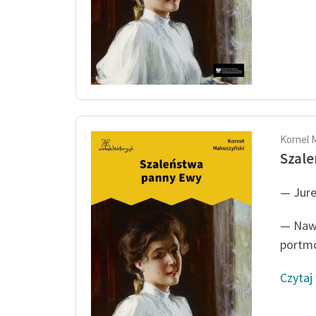
Kornel 
Szal
— Jure
— Nawe
portmo
Czytaj