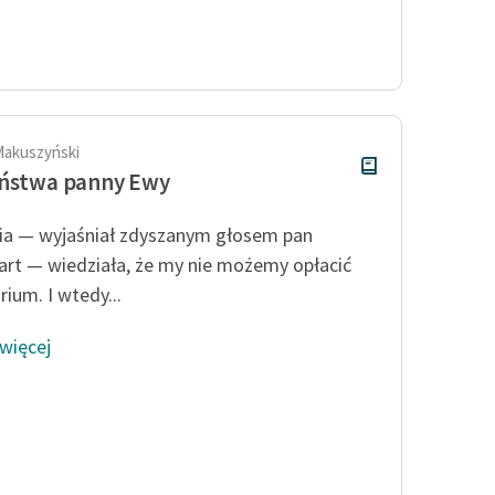
Makuszyński
eństwa panny Ewy
a — wyjaśniał zdyszanym głosem pan
rt — wiedziała, że my nie możemy opłacić
rium. I wtedy...
 więcej