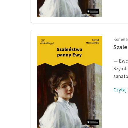
Kornel 
Szal
— Ewci
Szymba
sanato
Czytaj