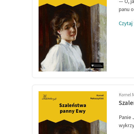
— O, j
panu o
Czytaj
Kornel 
Szal
Panie 
wykrzy