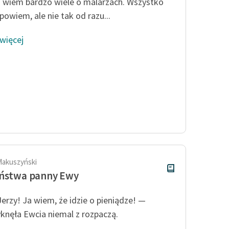
a wiem bardzo wiele o malarzach. Wszystko
Odkurzamy bohaterów
powiem, ale nie tak od razu...
Szkoła Poezji Wolnych Lektur
 więcej
Makuszyński
eństwa panny Ewy
Jerzy! Ja wiem, że idzie o pieniądze! —
knęła Ewcia niemal z rozpaczą.