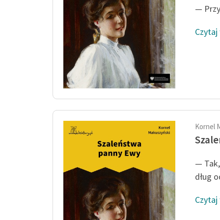
— Przy
Czytaj
Kornel 
Szal
— Tak,
dług od
Czytaj