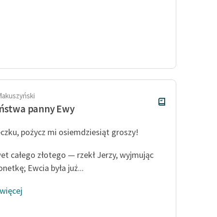
Makuszyński
eństwa panny Ewy
czku, pożycz mi osiemdziesiąt groszy!
t całego złotego — rzekł Jerzy, wyjmując
netkę; Ewcia była już...
 więcej