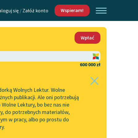
Wspieram!
aloguj się
/
Załóż konto
O nas
Wpłać
Lektur
Kontakt
O projekcie
600 000 zł
 piszących i
Zespół
dorką Wolnych Lektur. Wolne
Zasady wykorzystania
ych publikacji. Ale oni potrzebują
Wolnych Lektur
 Wolne Lektury, bo bez nas nie
Logotypy
ry, do potrzebnych materiałów,
ym w pracy, albo po prostu do
h Lektur
Materiały promocyjne
ry.
Polityka prywatności
w: Pieniądz