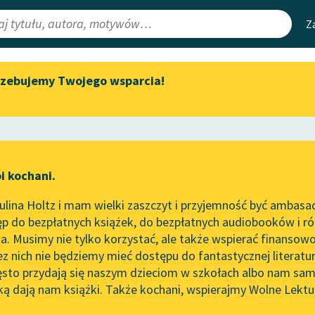
Z
rzebujemy Twojego wsparcia!
Aktualności
Narzędzia
e Lektury
„Prokurator Alicja Horn” do
Mapa Wolnych 
słuchania
irmami
Leśmianator
Byliśmy częścią AI Impact Lab
ewsletter
Przewodnik dla
i kochani.
Zapraszamy na spotkanie
czytających
 Ewy
online z tłumaczkami
lina Holtz i mam wielki zaszczyt i przyjemność być ambasa
literatury skandynawskiej
worze
Szaleństwa panny Ewy
p do bezpłatnych książek, do bezpłatnych audiobooków i różn
API
Spotkanie z Katarzyną Tunkiel
. Musimy nie tylko korzystać, ale także wspierać finansowo
ce redakcyjne
w Oslo
OAI-PMH
ez nich nie będziemy mieć dostępu do fantastycznej literatu
ęsto przydają się naszym dzieciom w szkołach albo nam sam
102. lata temu zmarł Joseph
Widget Wolnyc
Conrad
ką dają nam książki. Także kochani, wspierajmy Wolne Lektu
oru
Przypisy
Makuszyński
Blog
Moty