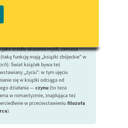
Regulamin biblioteki
ka występuje w dwóch odmiennych
macie PDF
Dane fundacji i sprawozdania
cjach: po pierwsze jako przyjaciel
finansowe
tników
, źródło
wiedzy
, środek do
Regulamin darowizn
erzania horyzontów myślowych (czyli na
 oświeceniową i ,,oświatową"), po
Informacja o treściach
wrażliwych
 jako źródło skażenia myśli, zatrucia
(taką funkcję mają ,,książki zbójeckie" w
Deklaracja dostępności
ach
). Świat książek bywa też
wstawiany ,,życiu": w tym ujęciu
ianie się w książki odciąga od
nego działania —
czynu
(to teza
arna w romantyzmie, znajdująca też
erciedlenie w przeciwstawieniu
filozofa
rca
).