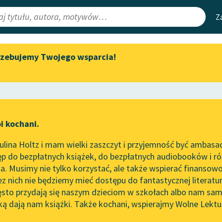
Z
rzebujemy Twojego wsparcia!
Aktualności
Narzędzia
e Lektury
„Prokurator Alicja Horn” do
Mapa Wolnych 
słuchania
irmami
Leśmianator
Byliśmy częścią AI Impact Lab
ewsletter
Przewodnik dla
i kochani.
Zapraszamy na spotkanie
czytających
 Ewy
online z tłumaczkami
lina Holtz i mam wielki zaszczyt i przyjemność być ambasa
literatury skandynawskiej
orze
Szaleństwa panny Ewy
p do bezpłatnych książek, do bezpłatnych audiobooków i różn
API
Spotkanie z Katarzyną Tunkiel
. Musimy nie tylko korzystać, ale także wspierać finansowo
ce redakcyjne
w Oslo
OAI-PMH
ez nich nie będziemy mieć dostępu do fantastycznej literatu
ęsto przydają się naszym dzieciom w szkołach albo nam sam
102. lata temu zmarł Joseph
Widget Wolnyc
Conrad
ką dają nam książki. Także kochani, wspierajmy Wolne Lektu
oru
Przypisy
Makuszyński
Blog
Moty