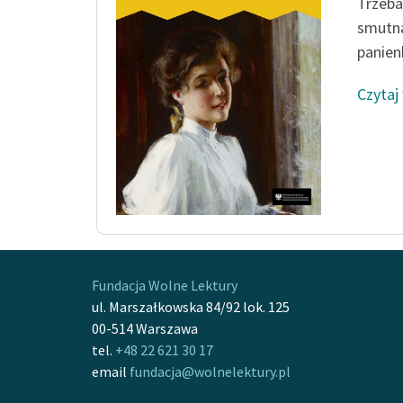
Trzeba
smutną
panienk
Czytaj
Fundacja Wolne Lektury
ul. Marszałkowska 84/92 lok. 125
00-514 Warszawa
tel.
+48 22 621 30 17
email
fundacja@wolnelektury.pl