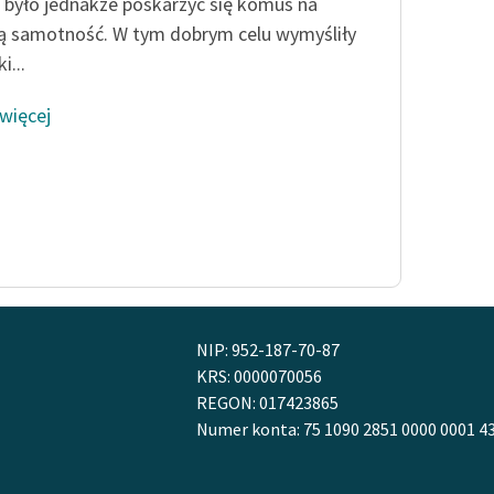
 było jednakże poskarżyć się komuś na
Odkurzamy bohaterów
 samotność. W tym dobrym celu wymyśliły
Szkoła Poezji Wolnych Lektur
i...
 więcej
NIP: 952-187-70-87
KRS: 0000070056
REGON: 017423865
Numer konta: 75 1090 2851 0000 0001 4