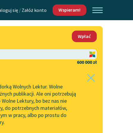
Wspieram!
aloguj się
/
Załóż konto
O nas
Wpłać
Lektur
Kontakt
O projekcie
600 000 zł
 piszących i
Zespół
dorką Wolnych Lektur. Wolne
Zasady wykorzystania
ych publikacji. Ale oni potrzebują
Wolnych Lektur
 Wolne Lektury, bo bez nas nie
Logotypy
ry, do potrzebnych materiałów,
ym w pracy, albo po prostu do
h Lektur
Materiały promocyjne
ry.
Polityka prywatności
w: Książka