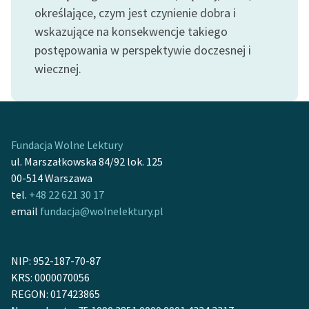
Ręce pełne poezji
określające, czym jest czynienie dobra i
wskazujące na konsekwencje takiego
Kolekcje edukacyjne
postępowania w perspektywie doczesnej i
twórców przechodzących
wiecznej.
do domeny publicznej,
lektur szkolnych oraz
Starego Testamentu
Odkurzamy bohaterów
Fundacja Wolne Lektury
Szkoła Poezji Wolnych
ul. Marszałkowska 84/92 lok. 125
Lektur
00-514 Warszawa
tel.
+48 22 621 30 17
O nas
email
fundacja@wolnelektury.pl
Kontakt
O projekcie
NIP: 952-187-70-87
KRS: 0000070056
Zespół
REGON: 017423865