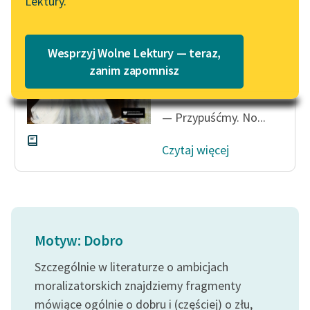
Lektury.
Katalog
Blog
Panie Jerzy! Ja wiem,
Katalog w formacie PDF
że idzie o pieniądze! —
Wesprzyj Wolne Lektury — teraz,
wykrzyknęła Ewcia
Lektury szkolne i klasyka
zanim zapomnisz
niemal z rozpaczą.
literatury do słuchania dla
uczennic i uczniów z
— Przypuśćmy. No...
niepełnosprawnościami
E-kolekcja lektur
Czytaj więcej
szkolnych i literatury do
słuchania dla uczennic i
uczniów z
niepełnosprawnościami
Motyw: Dobro
Feministyczne inspiracje.
Popularyzacja
Szczególnie w literaturze o ambicjach
skandynawskiej literatury
moralizatorskich znajdziemy fragmenty
feministycznej
mówiące ogólnie o dobru i (częściej) o złu,