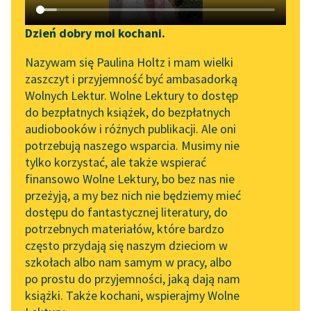
Katalog DAISY
Zgłoś brak utworu
Kornel Makuszyński
Podkasty o książkach
Dzień dobry moi kochani.
Szaleństwa panny
Aktualności
Narzędzia
Nazywam się Paulina Holtz i mam wielki
Ewy
zaszczyt i przyjemność być ambasadorką
„Prokurator Alicja Horn”
Mapa Wolnych Lektur
Wolnych Lektur. Wolne Lektury to dostęp
Oczywiście. Do mojej
do słuchania
do bezpłatnych książek, do bezpłatnych
matki i jej syna, która
Leśmianator
audiobooków i różnych publikacji. Ale oni
Byliśmy częścią AI Impact
mieszka razem ze
potrzebują naszego wsparcia. Musimy nie
Przewodnik dla piszących i
Lab
swoją matką.
tylko korzystać, ale także wspierać
czytających
Posłuchaj, kobieto...
finansowo Wolne Lektury, bo bez nas nie
Zapraszamy na spotkanie
przeżyją, a my bez nich nie będziemy mieć
online z tłumaczkami
Czytaj więcej
dostępu do fantastycznej literatury, do
literatury skandynawskiej
API
potrzebnych materiałów, które bardzo
Spotkanie z Katarzyną
OAI-PMH
często przydają się naszym dzieciom w
Tunkiel w Oslo
szkołach albo nam samym w pracy, albo
Kornel Makuszyński
Widget Wolnych Lektur
po prostu do przyjemności, jaką dają nam
Szaleństwa panny
102. lata temu zmarł
książki. Także kochani, wspierajmy Wolne
Przypisy
Joseph Conrad
Ewy