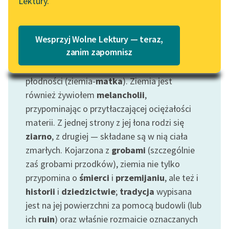
Lektury.
„Marzenie o Oriencie”
Katalog
Nie myśleliśmy tu o Ziemi jako planecie (wizje
Sophie Elkan
z perspektywy kosmicznej opatrywalibyśmy
Katalog w formacie PDF
Blog
Wesprzyj Wolne Lektury — teraz,
hasłem:
obraz świata
), ale o jednym z
zanim zapomnisz
żywiołów
. Jako taka związana była od
wieków z wyobrażeniami na temat
ciała
i
Lektury szkolne i klasyka
płodności (ziemia-
matka
). Ziemia jest
literatury do słuchania dla
również żywiołem
melancholii
,
uczennic i uczniów z
przypominając o przytłaczającej ociężałości
niepełnosprawnościami
materii. Z jednej strony z jej łona rodzi się
E-kolekcja lektur
ziarno
, z drugiej — składane są w nią ciała
szkolnych i literatury do
zmarłych. Kojarzona z
grobami
(szczególnie
słuchania dla uczennic i
zaś grobami przodków), ziemia nie tylko
uczniów z
przypomina o
śmierci
i
przemijaniu
, ale też i
niepełnosprawnościami
historii
i
dziedzictwie
;
tradycja
wypisana
Feministyczne inspiracje.
jest na jej powierzchni za pomocą budowli (lub
Popularyzacja
ich
ruin
) oraz właśnie rozmaicie oznaczanych
skandynawskiej literatury