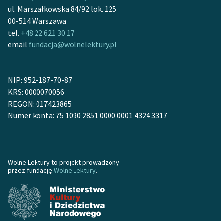
Zespół
ul. Marszałkowska 84/92 lok. 125
00-514 Warszawa
tel.
+48 22 621 30 17
Zasady wykorzystania
email
fundacja@wolnelektury.pl
Wolnych Lektur
Logotypy
NIP: 952-187-70-87
KRS: 0000070056
Materiały promocyjne
REGON: 017423865
Polityka prywatności
Numer konta: 75 1090 2851 0000 0001 4324 3317
Regulamin biblioteki
Dane fundacji i
Wolne Lektury to projekt prowadzony
sprawozdania finansowe
przez fundację
Wolne Lektury
.
Regulamin darowizn
Informacja o treściach
wrażliwych