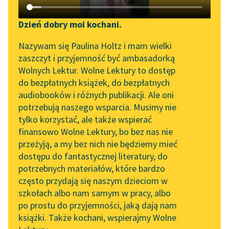
Katalog DAISY
Zgłoś brak utworu
Kornel Makuszyński
Podkasty o książkach
Dzień dobry moi kochani.
Panna z mokrą
Aktualności
Narzędzia
Nazywam się Paulina Holtz i mam wielki
głową
zaszczyt i przyjemność być ambasadorką
Zapraszamy na spotkanie
Mapa Wolnych Lektur
Wolnych Lektur. Wolne Lektury to dostęp
Biały dom, na sześciu
online z tłumaczkami
do bezpłatnych książek, do bezpłatnych
wsparty kolumnach,
Leśmianator
literatury skandynawskiej
audiobooków i różnych publikacji. Ale oni
panował dawniej nad
potrzebują naszego wsparcia. Musimy nie
Przewodnik dla piszących i
Spotkanie z Katarzyną
tak szerokim kręgiem
tylko korzystać, ale także wspierać
czytających
Tunkiel w Oslo
ziem, że krańca...
finansowo Wolne Lektury, bo bez nas nie
przeżyją, a my bez nich nie będziemy mieć
Wolne Lektury na 32.
Czytaj więcej
dostępu do fantastycznej literatury, do
Pol’and’Rock Festivalu
API
potrzebnych materiałów, które bardzo
„Kochanek Lady
OAI-PMH
często przydają się naszym dzieciom w
Chatterley” do słuchania
szkołach albo nam samym w pracy, albo
Widget Wolnych Lektur
na Wolnych Lekturach
po prostu do przyjemności, jaką dają nam
książki. Także kochani, wspierajmy Wolne
Przypisy
Motyw: Ziemia
Nowy audiobook –