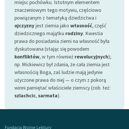
miejsc pochówku. Istotnym elementem
feministycznej
znaczeniowym tego motywu, częściowo
Ręce pełne poezji
powiązanym z tematyką dziedzictwa i
ojczyzny
jest ziemia jako
własność
, część
Kolekcje edukacyjne
dziedzicznego majątku
rodziny
. Kwestia
twórców przechodzących
prawa do posiadania ziemi na własność była
do domeny publicznej,
dyskutowana (stając się powodem
lektur szkolnych oraz
Starego Testamentu
konfliktów
, w tym również
rewolucyjnych
);
np. Mickiewicz był zdania, że cała ziemia jest
Odkurzamy bohaterów
własnością Boga, zaś ludzie mają jedynie
Szkoła Poezji Wolnych
użyczone prawa do niej — o czym z pokorą
Lektur
winni pamiętać właściciele ziemscy (zob. też:
szlachcic
,
sarmata
).
O nas
Kontakt
O projekcie
Fundacja Wolne Lektury