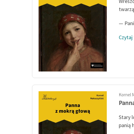
Wreszc
twarzą
— Pani
Czytaj
Kornel 
Panna
Stary 
panią 