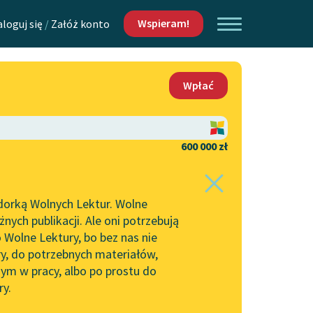
Wspieram!
aloguj się
/
Załóż konto
O nas
Wpłać
Lektur
Kontakt
O projekcie
600 000 zł
 piszących i
Zespół
dorką Wolnych Lektur. Wolne
Zasady wykorzystania
ych publikacji. Ale oni potrzebują
Wolnych Lektur
 Wolne Lektury, bo bez nas nie
Logotypy
ry, do potrzebnych materiałów,
ym w pracy, albo po prostu do
h Lektur
Materiały promocyjne
ry.
Polityka prywatności
w: Sługa