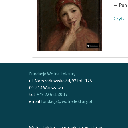
— Pan 
Czytaj
Fundacja Wolne Lektury
ul. Marszałkowska 84/92 lok. 125
00-514 Warszawa
tel.
+48 22 621 30 17
email
fundacja@wolnelektury.pl
Wolne Lektury to projekt prowadzony