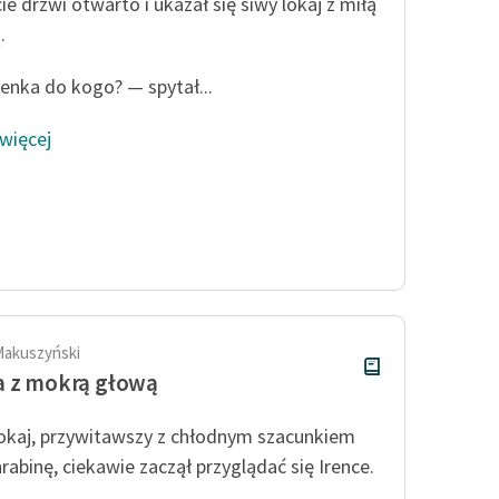
ie drzwi otwarto i ukazał się siwy lokaj z miłą
Odkurzamy bohaterów
.
Szkoła Poezji Wolnych Lektur
enka do kogo? — spytał...
 więcej
Makuszyński
 z mokrą głową
lokaj, przywitawszy z chłodnym szacunkiem
hrabinę, ciekawie zaczął przyglądać się Irence.