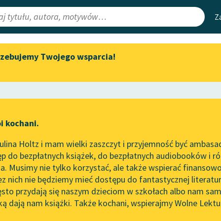
Z
rzebujemy Twojego wsparcia!
Aktualności
Narzędzia
e Lektury
„Prokurator Alicja Horn” do
Mapa Wolnych 
słuchania
irmami
Leśmianator
Byliśmy częścią AI Impact Lab
ewsletter
Przewodnik dla
i kochani.
Zapraszamy na spotkanie
czytających
ową
online z tłumaczkami
lina Holtz i mam wielki zaszczyt i przyjemność być ambasa
literatury skandynawskiej
ze
Panna z mokrą głową
p do bezpłatnych książek, do bezpłatnych audiobooków i różn
API
Spotkanie z Katarzyną Tunkiel
. Musimy nie tylko korzystać, ale także wspierać finansowo
ce redakcyjne
w Oslo
OAI-PMH
ez nich nie będziemy mieć dostępu do fantastycznej literatu
ęsto przydają się naszym dzieciom w szkołach albo nam sam
102. lata temu zmarł Joseph
Widget Wolnyc
Conrad
ką dają nam książki. Także kochani, wspierajmy Wolne Lektu
oru
Przypisy
Makuszyński
Blog
Moty