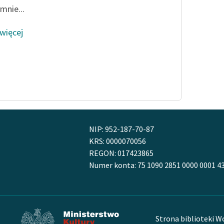
mnie...
 więcej
NIP: 952-187-70-87
KRS: 0000070056
REGON: 017423865
Numer konta: 75 1090 2851 0000 0001 4
Strona biblioteki W