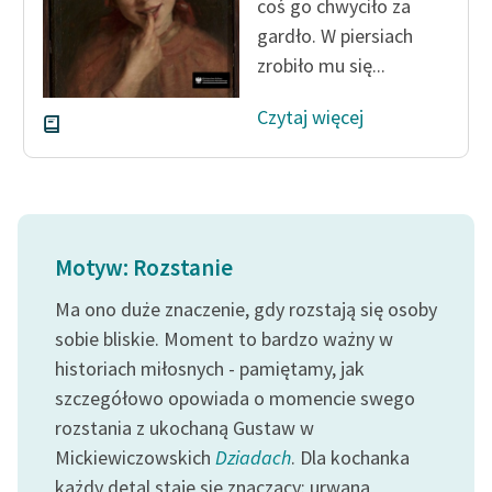
coś go chwyciło za
gardło. W piersiach
Zasady wykorzystania
zrobiło mu się...
Wolnych Lektur
Logotypy
Czytaj więcej
Materiały promocyjne
Polityka prywatności
Regulamin biblioteki
Motyw: Rozstanie
Dane fundacji i
Ma ono duże znaczenie, gdy rozstają się osoby
sprawozdania finansowe
sobie bliskie. Moment to bardzo ważny w
Regulamin darowizn
historiach miłosnych - pamiętamy, jak
szczegółowo opowiada o momencie swego
Informacja o treściach
rozstania z ukochaną Gustaw w
wrażliwych
Mickiewiczowskich
Dziadach
. Dla kochanka
Deklaracja dostępności
każdy detal staje się znaczący: urwana