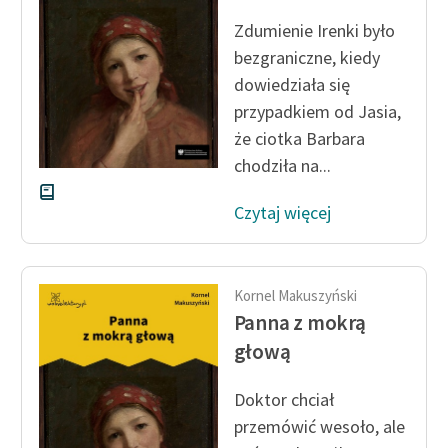
Ręce pełne poezji
Zdumienie Irenki było
Kolekcje edukacyjne
bezgraniczne, kiedy
twórców przechodzących
dowiedziała się
do domeny publicznej,
przypadkiem od Jasia,
lektur szkolnych oraz
że ciotka Barbara
Starego Testamentu
chodziła na...
Odkurzamy bohaterów
Czytaj więcej
Szkoła Poezji Wolnych
Lektur
O nas
Kornel Makuszyński
Panna z mokrą
Kontakt
głową
O projekcie
Doktor chciał
Zespół
przemówić wesoło, ale