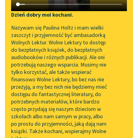
Katalog DAISY
Zgłoś brak utworu
Podkasty o książkach
Dzień dobry moi kochani.
Aktualności
Narzędzia
Kornel Makuszyński
Nazywam się Paulina Holtz i mam wielki
Panna z mokrą
zaszczyt i przyjemność być ambasadorką
„Prokurator Alicja Horn”
Mapa Wolnych Lektur
Wolnych Lektur. Wolne Lektury to dostęp
głową
do słuchania
do bezpłatnych książek, do bezpłatnych
Leśmianator
audiobooków i różnych publikacji. Ale oni
Irenka tak przygasła,
Byliśmy częścią AI Impact
potrzebują naszego wsparcia. Musimy nie
Przewodnik dla piszących i
że wszyscy patrzyli na
Lab
tylko korzystać, ale także wspierać
czytających
nią z niepokojem.
finansowo Wolne Lektury, bo bez nas nie
Zapraszamy na spotkanie
Jeden pan Borowski
przeżyją, a my bez nich nie będziemy mieć
online z tłumaczkami
wiedział, czemu...
dostępu do fantastycznej literatury, do
literatury skandynawskiej
API
potrzebnych materiałów, które bardzo
Czytaj więcej
Spotkanie z Katarzyną
OAI-PMH
często przydają się naszym dzieciom w
Tunkiel w Oslo
szkołach albo nam samym w pracy, albo
Widget Wolnych Lektur
po prostu do przyjemności, jaką dają nam
102. lata temu zmarł
książki. Także kochani, wspierajmy Wolne
Przypisy
Joseph Conrad
Kornel Makuszyński