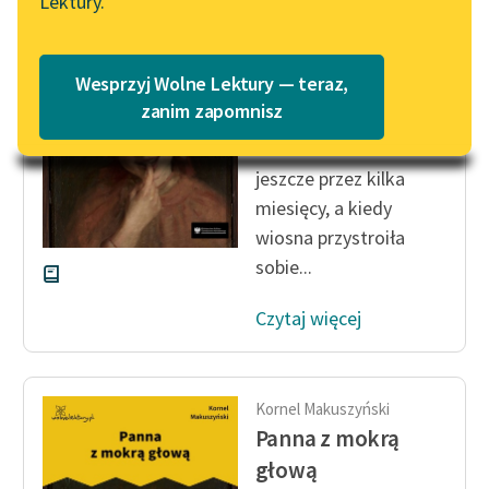
Lektury.
Panna z mokrą
Katalog
Blog
głową
Katalog w formacie PDF
Wesprzyj Wolne Lektury — teraz,
Biały dom umarł.
Lektury szkolne i klasyka
zanim zapomnisz
literatury do słuchania dla
Mieszkali w nim
uczennic i uczniów z
jeszcze przez kilka
niepełnosprawnościami
miesięcy, a kiedy
E-kolekcja lektur
wiosna przystroiła
szkolnych i literatury do
sobie...
słuchania dla uczennic i
uczniów z
Czytaj więcej
niepełnosprawnościami
Feministyczne inspiracje.
Popularyzacja
Kornel Makuszyński
skandynawskiej literatury
Panna z mokrą
feministycznej
głową